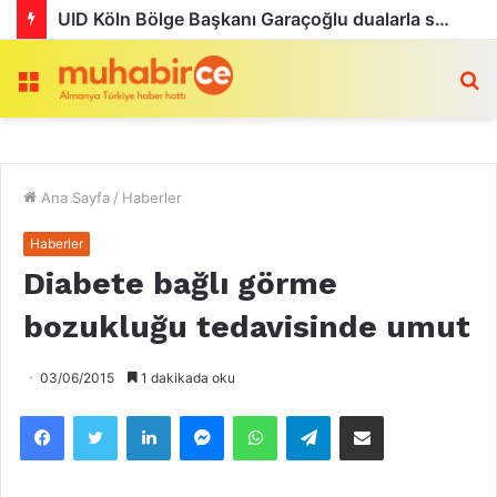
Köln’de Tarihi MMA Gecesi: Furkan Uğur ilk maçını kazandı
Menü
a
Ana Sayfa
/
Haberler
Haberler
Diabete bağlı görme
bozukluğu tedavisinde umut
03/06/2015
1 dakikada oku
Facebook
Twitter
LinkedIn
Messenger
WhatsApp
Telegram
Email olarak paylaş