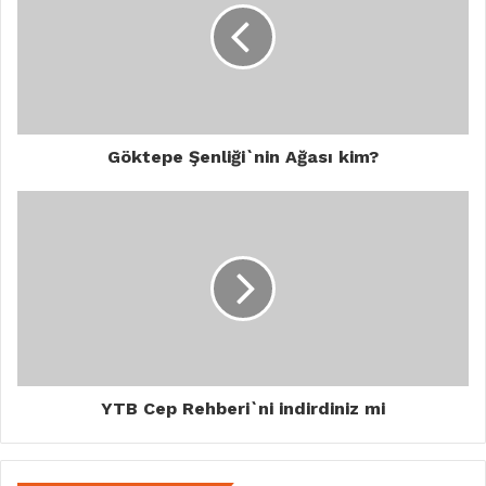
Göktepe Şenliği`nin Ağası kim?
YTB Cep Rehberi`ni indirdiniz mi