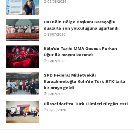
02/08/2026
o
e
d
b
g
k
o
r
I
e
r
UID Köln Bölge Başkanı Garaçoğlu
dualarla son yolculuğuna uğurlandı
k
n
a
31/07/2026
m
Köln’de Tarihi MMA Gecesi: Furkan
Uğur ilk maçını kazandı
16/07/2026
SPD Federal Milletvekili
Karaahmetoğlu Köln’de Türk STK’larla
bir araya geldi
15/07/2026
Düsseldorf’ta Türk Filmleri rüzgậrı esti
07/06/2026