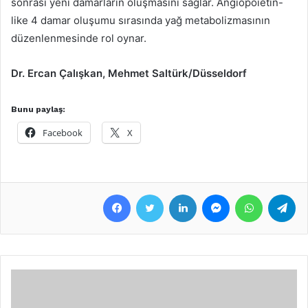
sonrası yeni damarların oluşmasını sağlar. Angiopoietin-
like 4 damar oluşumu sırasında yağ metabolizmasının
düzenlenmesinde rol oynar.
Dr. Ercan Çalışkan, Mehmet Saltürk/Düsseldorf
Bunu paylaş:
Facebook
X
Facebook
Twitter
LinkedIn
Messenger
WhatsApp
Telegram