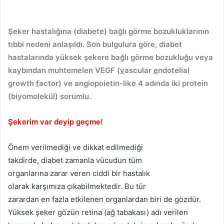
Şeker hastalığına (diabete) bağlı görme bozukluklarının
tıbbi nedeni anlaşıldı. Son bulgulura göre, diabet
hastalarında yüksek şekere bağlı görme bozukluğu veya
kaybından muhtemelen VEGF (
v
ascular
e
ndotelial
g
rowth
f
actor) ve angiopoietin-like 4 adında iki protein
(biyomolekül) sorumlu.
Şekerim var deyip geçme!
Önem verilmediği ve dikkat edilmediği
takdirde, diabet zamanla vücudun tüm
organlarına zarar veren ciddi bir hastalık
olarak karşımıza çıkabilmektedir. Bu tür
zarardan en fazla etkilenen organlardan biri de gözdür.
Yüksek şeker gözün retina (ağ tabakası) adı verilen