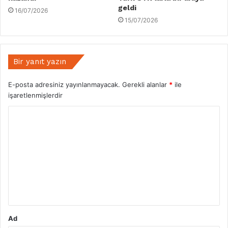
geldi
16/07/2026
15/07/2026
Bir yanıt yazın
E-posta adresiniz yayınlanmayacak.
Gerekli alanlar
*
ile
işaretlenmişlerdir
Y
o
r
u
m
*
Ad