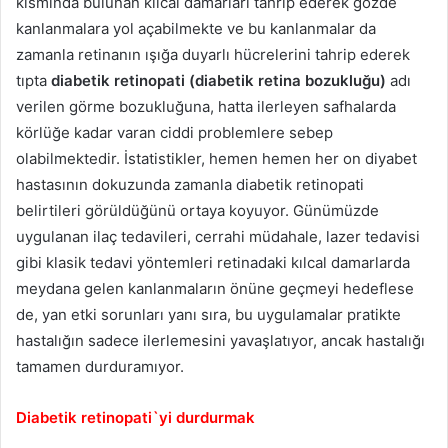
kısmında bulunan kılcal damarları tahrip ederek gözde
kanlanmalara yol açabilmekte ve bu kanlanmalar da
zamanla retinanın ışığa duyarlı hücrelerini tahrip ederek
tıpta
diabetik retinopati (diabetik retina bozukluğu)
adı
verilen görme bozukluğuna, hatta ilerleyen safhalarda
körlüğe kadar varan ciddi problemlere sebep
olabilmektedir. İstatistikler, hemen hemen her on diyabet
hastasının dokuzunda zamanla diabetik retinopati
belirtileri görüldüğünü ortaya koyuyor. Günümüzde
uygulanan ilaç tedavileri, cerrahi müdahale, lazer tedavisi
gibi klasik tedavi yöntemleri retinadaki kılcal damarlarda
meydana gelen kanlanmaların önüne geçmeyi hedeflese
de, yan etki sorunları yanı sıra, bu uygulamalar pratikte
hastalığın sadece ilerlemesini yavaşlatıyor, ancak hastalığı
tamamen durduramıyor.
Diabetik retinopati`yi durdurmak