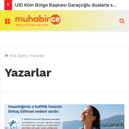
Köln’de Tarihi MMA Gecesi: Furkan Uğur ilk maçını kazandı
Menü
a
Ana Sayfa
/
Yazarlar
Yazarlar