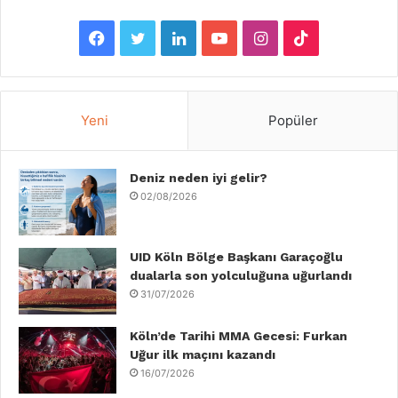
F
T
L
Y
I
T
a
w
i
o
n
i
c
i
n
u
s
k
Yeni
Popüler
e
t
k
T
t
T
b
Deniz neden iyi gelir?
t
e
u
a
o
02/08/2026
o
e
d
b
g
k
o
r
I
e
r
UID Köln Bölge Başkanı Garaçoğlu
dualarla son yolculuğuna uğurlandı
k
n
a
31/07/2026
m
Köln’de Tarihi MMA Gecesi: Furkan
Uğur ilk maçını kazandı
16/07/2026