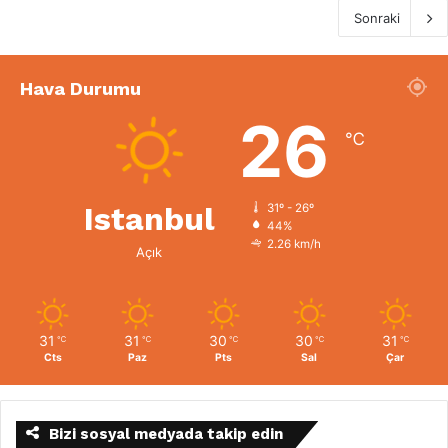
Sonraki
Hava Durumu
26
℃
Istanbul
31º - 26º
44%
2.26 km/h
Açık
31
31
30
30
31
℃
℃
℃
℃
℃
Cts
Paz
Pts
Sal
Çar
Bizi sosyal medyada takip edin