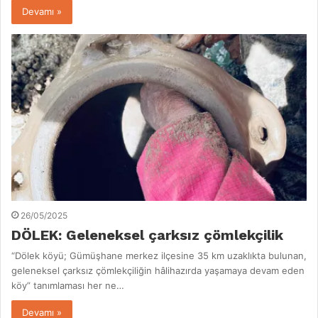
Devamı »
26/05/2025
DÖLEK: Geleneksel çarksız çömlekçilik
“Dölek köyü; Gümüşhane merkez ilçesine 35 km uzaklıkta bulunan,
geleneksel çarksız çömlekçiliğin hâlihazırda yaşamaya devam eden
köy” tanımlaması her ne…
Devamı »