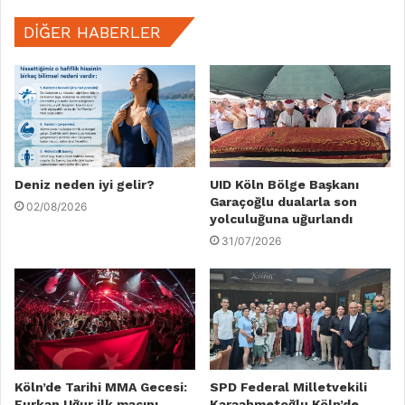
DIĞER HABERLER
Deniz neden iyi gelir?
UID Köln Bölge Başkanı
Garaçoğlu dualarla son
02/08/2026
yolculuğuna uğurlandı
31/07/2026
Köln’de Tarihi MMA Gecesi:
SPD Federal Milletvekili
Furkan Uğur ilk maçını
Karaahmetoğlu Köln’de