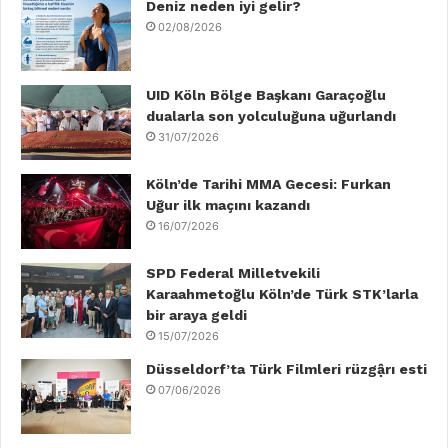
b
Deniz neden iyi gelir?
t
e
u
a
o
02/08/2026
o
e
d
b
g
k
o
r
I
e
r
UID Köln Bölge Başkanı Garaçoğlu
dualarla son yolculuğuna uğurlandı
k
n
a
31/07/2026
m
Köln’de Tarihi MMA Gecesi: Furkan
Uğur ilk maçını kazandı
16/07/2026
SPD Federal Milletvekili
Karaahmetoğlu Köln’de Türk STK’larla
bir araya geldi
15/07/2026
Düsseldorf’ta Türk Filmleri rüzgậrı esti
07/06/2026