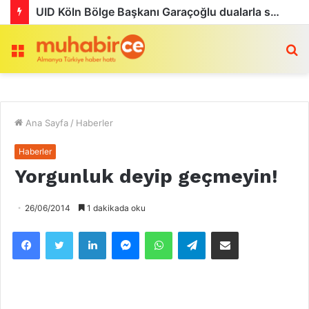
UID Köln Bölge Başkanı Garaçoğlu dualarla son yolculuğuna uğurlandı
Menü
a
Ana Sayfa
/
Haberler
Haberler
Yorgunluk deyip geçmeyin!
26/06/2014
1 dakikada oku
Facebook
Twitter
LinkedIn
Messenger
WhatsApp
Telegram
Email olarak paylaş