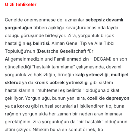
Gizli tehlikeler
Genelde önemsenmese de, uzmanlar
sebepsiz devamlı
yorgunluğun
tıbben açıklığa kavuşturulmasında fayda
olduğu görüşünde birleşiyor. Zira, yorgunluk birçok
hastalığın
eş belirtisi
. Alman Genel Tıp ve Aile Tıbbı
Topluluğu'nun (
De
utsche
G
esellschaft für
A
llgemeinmedizin und Familien
m
edizin – DEGAM) en son
güncellediği ''hastalık tanımlama'' çalışmasında, devamlı
yorgunluk ve halsizliğin, örneğin
kalp yetmezliği
,
multipel
skleroz
ya da
kronik böbrek yetmezliği
gibi sistem
hastalıklarının ''muhtemel eş belirtisi'' olduğuna dikkat
çekiliyor. Yorgunluğu, bunun yanı sıra, özellikle
depresyon
ya da
korku
gibi ruhsal sorunlarla ilişkilendiren tıp, buna
rağmen yorgunlukta her zaman bir neden aranılmaması
gerektiğinin, zira yorgunluğun da ''bir hastalık'' olduğunun
altını çiziyor. Nitekim buna en somut örnek, tıp