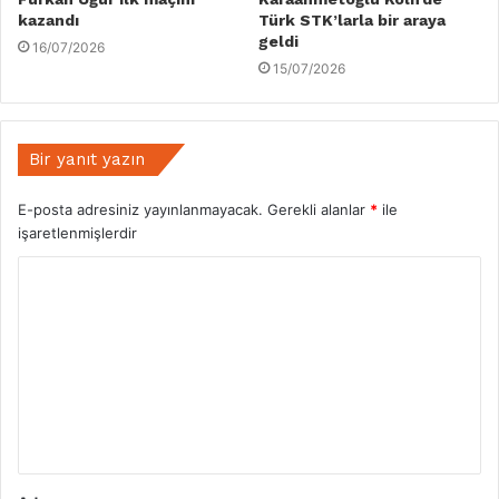
kazandı
Türk STK’larla bir araya
geldi
16/07/2026
15/07/2026
Bir yanıt yazın
E-posta adresiniz yayınlanmayacak.
Gerekli alanlar
*
ile
işaretlenmişlerdir
Y
o
r
u
m
*