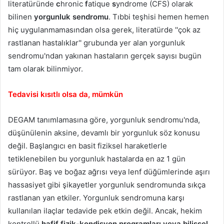
literatüründe
c
hronic
f
atique
s
yndrome (CFS) olarak
bilinen
yorgunluk sendromu
. Tıbbi teşhisi hemen hemen
hiç uygulanmamasından olsa gerek, literatürde ''çok az
rastlanan hastalıklar'' grubunda yer alan yorgunluk
sendromu'ndan yakınan hastaların gerçek sayısı bugün
tam olarak bilinmiyor.
Tedavisi kısıtlı olsa da, mümkün
DEGAM tanımlamasına göre, yorgunluk sendromu'nda,
düşünülenin aksine, devamlı bir yorgunluk söz konusu
değil. Başlangıcı en basit fiziksel haraketlerle
tetiklenebilen bu yorgunluk hastalarda en az 1 gün
sürüyor. Baş ve boğaz ağrısı veya lenf düğümlerinde aşırı
hassasiyet gibi şikayetler yorgunluk sendromunda sıkça
rastlanan yan etkiler. Yorgunluk sendromuna karşı
kullanılan ilaçlar tedavide pek etkin değil. Ancak, hekim
kontrollü
hafif fizik-kondisyon programları veya bilişsel