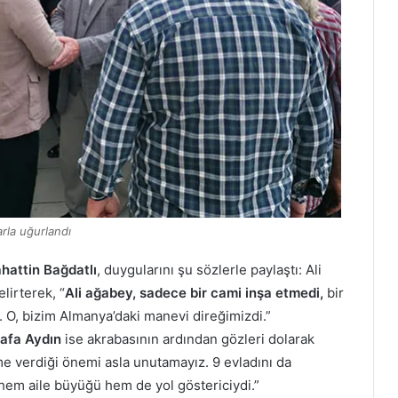
rla uğurlandı
hattin Bağdatlı
, duygularını şu sözlerle paylaştı: Ali
lirterek, “
Ali ağabey, sadece bir cami inşa etmedi,
bir
. O, bizim Almanya’daki manevi direğimizdi.”
afa Aydın
ise akrabasının ardından gözleri dolarak
me verdiği önemi asla unutamayız. 9 evladını da
hem aile büyüğü hem de yol göstericiydi.”