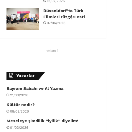
15/07/2026
Düsseldorf’ta Türk
Filmleri rüzgậrı esti
07/06/2026
reklam 1
Yazarlar
Bayram Sabahı ve Al Yazma
21/03/2026
Kültür nedir?
08/03/2026
Meseleye şimdilik “iyilik” diyelim!
01/03/2026