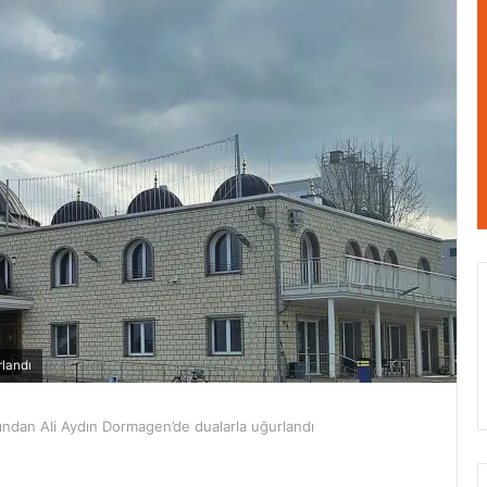
rlandı
arından Ali Aydın Dormagen’de dualarla uğurlandı