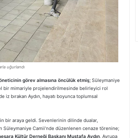
rla uğurlandı
yöneticinin görev almasına öncülük etmiş;
Süleymaniye
 bir mimariyle projelendirilmesinde belirleyici rol
rde iz bırakan Aydın, hayatı boyunca toplumsal
 bir araya geldi. Sevenlerinin dilinde dualar,
gen Süleymaniye Camii’nde düzenlenen cenaze törenine;
eşara Kültür Derneği Başkanı Mustafa Aydın
, Avrupa