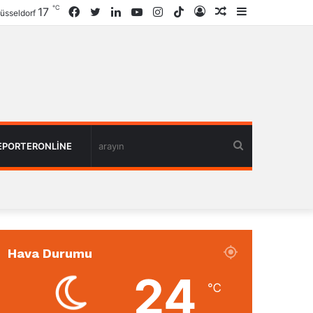
℃
17
Facebook
Twitter
LinkedIn
YouTube
Instagram
TikTok
Giriş
Rastgele
Kenar
üsseldorf
Haber
Bölmesi
arayın
EPORTERONLINE
Hava Durumu
24
℃