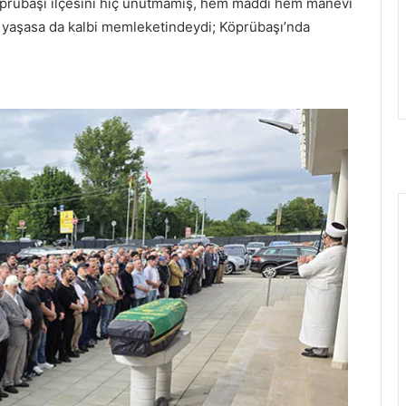
rübaşı ilçesini hiç unutmamış, hem maddi hem manevi
 yaşasa da kalbi memleketindeydi; Köprübaşı’nda