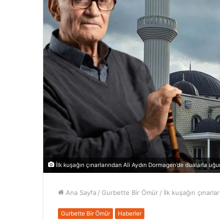
İlk kuşağın çınarlarından Ali Aydın Dormagen’de dualarla uğu
Ana Sayfa
/
Gurbette Bir Ömür
/
İlk kuşağın çınarl
Gurbette Bir Ömür
Haberler