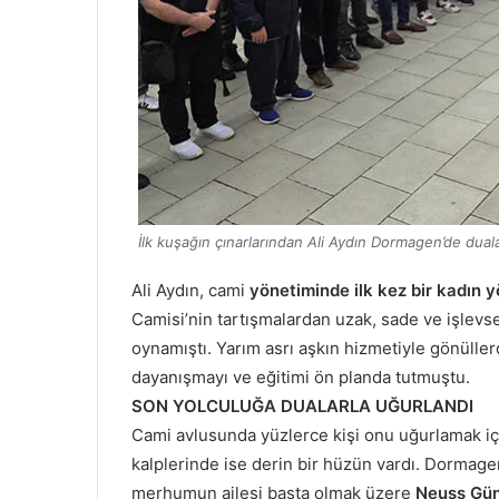
İlk kuşağın çınarlarından Ali Aydın Dormagen’de duala
Ali Aydın, cami
yönetiminde ilk kez bir kadın 
Camisi’nin tartışmalardan uzak, sade ve işlevsel
oynamıştı. Yarım asrı aşkın hizmetiyle gönülle
dayanışmayı ve eğitimi ön planda tutmuştu.
SON YOLCULUĞA DUALARLA UĞURLANDI
Cami avlusunda yüzlerce kişi onu uğurlamak için
kalplerinde ise derin bir hüzün vardı. Dorma
merhumun ailesi başta olmak üzere
Neuss Gün