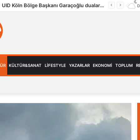
Köln’de Tarihi MMA Gecesi: Furkan Uğur ilk maçını kazandı
D
MÜR
KÜLTÜR&SANAT
LIFESTYLE
YAZARLAR
EKONOMI
TOPLUM
R