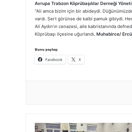
Avrupa Trabzon Köprübaşılılar Derneği Yönet
“Ali amca bizim için bir abideydi. Düğünümüz
vardı. Sert görünse de kalbi pamuk gibiydi. H
Ali Aydın’ın cenazesi, aile kabristanında defn
Köprübaşı ilçesine uğurlandı
. Muhabirce/ Er
Bunu paylaş:
Facebook
X