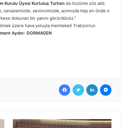
im Kurulu Üyesi Kurtuluş Turhan
da hüzünle söz aldı:
de, cenazemizde, sevincimizde, acımızda hep en önde o
erkese dokunan bir yanını görürdünüz.”
edilmek üzere hava yoluyla memleketi Trabzon’un
cüment Aydın- DORMAGEN
Facebook
Twitter
LinkedIn
Messenger