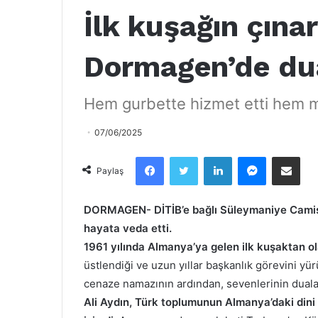
İlk kuşağın çına
Dormagen’de dua
Hem gurbette hizmet etti hem 
07/06/2025
Facebook
Twitter
LinkedIn
Messenger
Email olarak paylaş
Paylaş
DORMAGEN- DİTİB’e bağlı Süleymaniye Camisi’
hayata veda etti.
1961 yılında Almanya’ya gelen ilk kuşaktan ol
üstlendiği ve uzun yıllar başkanlık görevini 
cenaze namazının ardından, sevenlerinin dualar
Ali Aydın, Türk toplumunun Almanya’daki dini