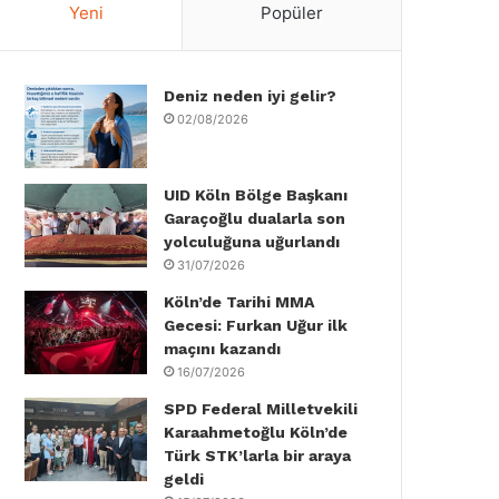
Yeni
Popüler
e
t
k
T
t
T
b
t
e
u
a
o
Deniz neden iyi gelir?
o
e
d
b
g
k
02/08/2026
o
r
I
e
r
k
n
a
UID Köln Bölge Başkanı
Garaçoğlu dualarla son
m
yolculuğuna uğurlandı
31/07/2026
Köln’de Tarihi MMA
Gecesi: Furkan Uğur ilk
maçını kazandı
16/07/2026
SPD Federal Milletvekili
Karaahmetoğlu Köln’de
Türk STK’larla bir araya
geldi