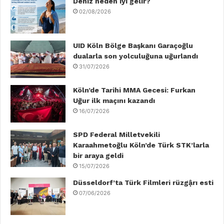
b
Deniz neden iyi gelir?
t
e
u
a
o
02/08/2026
o
e
d
b
g
k
o
r
I
e
r
UID Köln Bölge Başkanı Garaçoğlu
dualarla son yolculuğuna uğurlandı
k
n
a
31/07/2026
m
Köln’de Tarihi MMA Gecesi: Furkan
Uğur ilk maçını kazandı
16/07/2026
SPD Federal Milletvekili
Karaahmetoğlu Köln’de Türk STK’larla
bir araya geldi
15/07/2026
Düsseldorf’ta Türk Filmleri rüzgậrı esti
07/06/2026