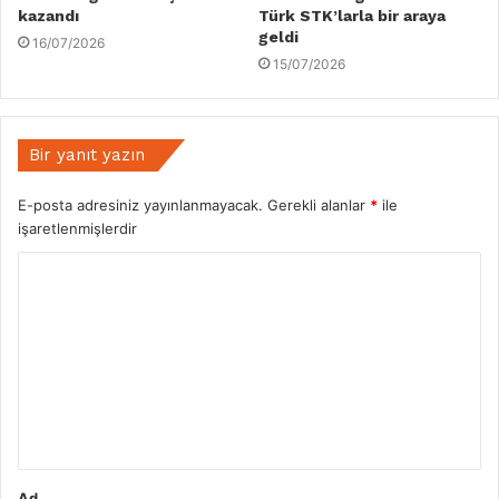
kazandı
Türk STK’larla bir araya
geldi
16/07/2026
15/07/2026
Bir yanıt yazın
E-posta adresiniz yayınlanmayacak.
Gerekli alanlar
*
ile
işaretlenmişlerdir
Y
o
r
u
m
*
Ad