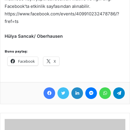
Facebook'ta etkinlik sayfasından alınabilir.
https://www.facebook.com/events/409910232478786/?
fref=ts
Hülya Sancak/
Oberhausen
Bunu paylaş:
Facebook
X
Facebook
Twitter
LinkedIn
Messenger
WhatsApp
Telegram