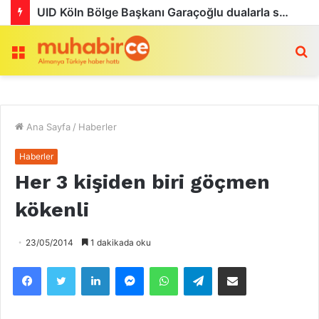
UID Köln Bölge Başkanı Garaçoğlu dualarla son yolculuğuna uğurlandı
Menü
a
Ana Sayfa
/
Haberler
Haberler
Her 3 kişiden biri göçmen
kökenli
23/05/2014
1 dakikada oku
Facebook
Twitter
LinkedIn
Messenger
WhatsApp
Telegram
Email olarak paylaş