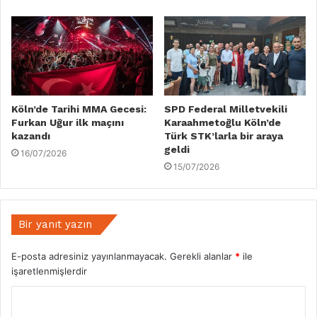
Köln’de Tarihi MMA Gecesi:
SPD Federal Milletvekili
Furkan Uğur ilk maçını
Karaahmetoğlu Köln’de
kazandı
Türk STK’larla bir araya
geldi
16/07/2026
15/07/2026
Bir yanıt yazın
E-posta adresiniz yayınlanmayacak.
Gerekli alanlar
*
ile
işaretlenmişlerdir
Y