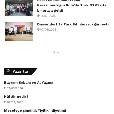
Karaahmetoğlu Köln’de Türk STK’larla
bir araya geldi
15/07/2026
Düsseldorf’ta Türk Filmleri rüzgậrı esti
07/06/2026
reklam 1
Yazarlar
Bayram Sabahı ve Al Yazma
21/03/2026
Kültür nedir?
08/03/2026
Meseleye şimdilik “iyilik” diyelim!