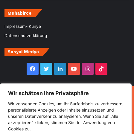
Muhabirce
Impressum- Künye
Datenschutzerklärung
Sosyal Medya
Facebook
Twitter
LinkedIn
YouTube
Instagram
TikTok
Wir schätzen Ihre Privatsphäre
© Copyright 2026, All Rights Reserved Muhabirce
Wir verwenden Cookies, um Ihr Surferlebnis zu verbessern,
Ana Sayfa
Haberler
Ekonomi
Gurbette Bir Ömür
personalisierte Anzeigen oder Inhalte einzusetzen und
unseren Datenverkehr zu analysieren. Wenn Sie auf „Alle
Kültür&Sanat
Spor
Turizm
akzeptieren" klicken, stimmen Sie der Anwendung von
Cookies zu.
Facebook
Twitter
LinkedIn
YouTube
Instagram
TikTok