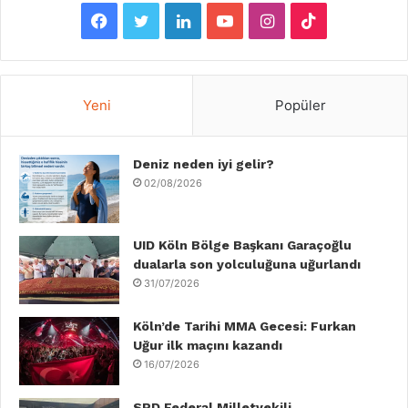
F
T
L
Y
I
T
a
w
i
o
n
i
c
i
n
u
s
k
Yeni
Popüler
e
t
k
T
t
T
b
Deniz neden iyi gelir?
t
e
u
a
o
02/08/2026
o
e
d
b
g
k
o
r
I
e
r
UID Köln Bölge Başkanı Garaçoğlu
dualarla son yolculuğuna uğurlandı
k
n
a
31/07/2026
m
Köln’de Tarihi MMA Gecesi: Furkan
Uğur ilk maçını kazandı
16/07/2026
SPD Federal Milletvekili