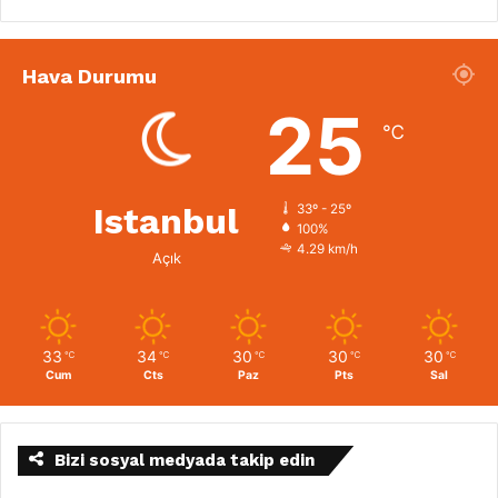
Hava Durumu
25
℃
Istanbul
33º - 25º
100%
4.29 km/h
Açık
33
34
30
30
30
℃
℃
℃
℃
℃
Cum
Cts
Paz
Pts
Sal
Bizi sosyal medyada takip edin