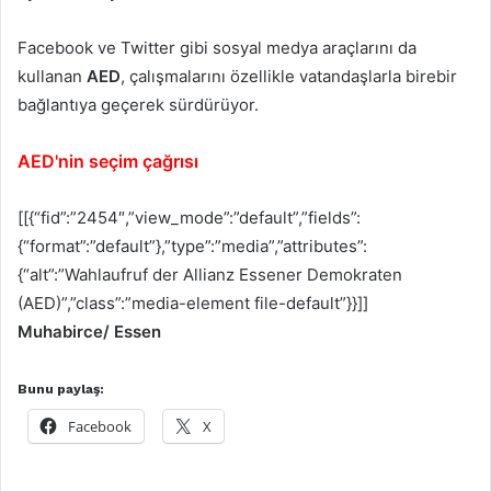
Facebook ve Twitter gibi sosyal medya araçlarını da
kullanan
AED
, çalışmalarını özellikle vatandaşlarla birebir
bağlantıya geçerek sürdürüyor.
AED'nin seçim çağrısı
[[{“fid”:”2454″,”view_mode”:”default”,”fields”:
{“format”:”default”},”type”:”media”,”attributes”:
{“alt”:”Wahlaufruf der Allianz Essener Demokraten
(AED)”,”class”:”media-element file-default”}}]]
Muhabirce/ Essen
Bunu paylaş:
Facebook
X