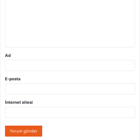
o
r
u
m
*
Ad
E-posta
İnternet sitesi