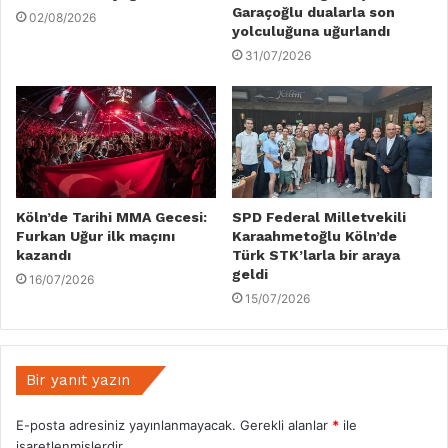
Garaçoğlu dualarla son
02/08/2026
yolculuğuna uğurlandı
31/07/2026
Köln’de Tarihi MMA Gecesi:
SPD Federal Milletvekili
Furkan Uğur ilk maçını
Karaahmetoğlu Köln’de
kazandı
Türk STK’larla bir araya
geldi
16/07/2026
15/07/2026
Bir yanıt yazın
E-posta adresiniz yayınlanmayacak.
Gerekli alanlar
*
ile
işaretlenmişlerdir