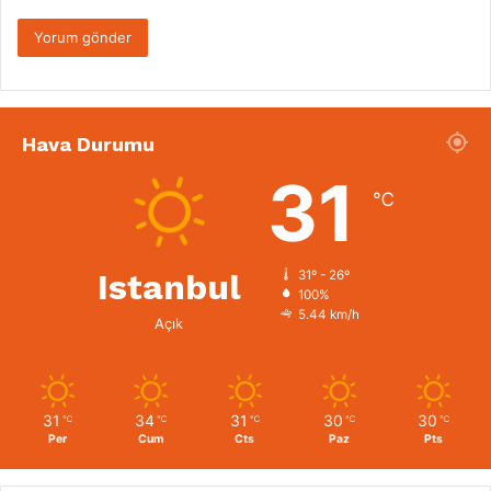
Hava Durumu
31
℃
Istanbul
31º - 26º
100%
5.44 km/h
Açık
31
34
31
30
30
℃
℃
℃
℃
℃
Per
Cum
Cts
Paz
Pts