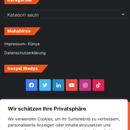
Kategoriler
Kategoriler
Muhabirce
Impressum- Künye
Datenschutzerklärung
Sosyal Medya
Facebook
Twitter
LinkedIn
YouTube
Instagram
TikTok
Wir schätzen Ihre Privatsphäre
© Copyright 2026, All Rights Reserved Muhabirce
Wir verwenden Cookies, um Ihr Surferlebnis zu verbessern,
Ana Sayfa
Haberler
Ekonomi
Gurbette Bir Ömür
personalisierte Anzeigen oder Inhalte einzusetzen und