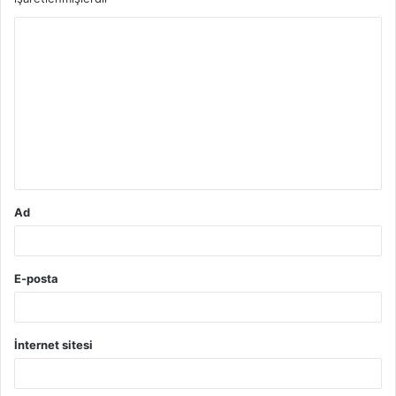
Y
o
r
u
m
*
Ad
E-posta
İnternet sitesi