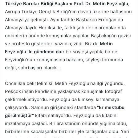
Türkiye Barolar Birliği Başkanı Prof. Dr. Metin Feyzioğlu
,
Avrupa Türkiye Gençlik Birliği'nın daveti üzerine haftasonu
Almanya'ya gelmişti. Aynı tarihte Başbakan Erdoğan da
Almanya'daydı. Her iksi de, farklı şehirlerin arenalarında
onbinlerin önünde konuşmalar yaptılar. Başbakan'ın gezisi
ve protesto gösterileri yazıldı çizildi. Biz de
Metin
Feyzioğlu ile gündeme dair
bir söyleşi yaptık; bir de
Feyzioğlu'nun konuşmasına bakalım, söyleşi formunda
değil, satırbaşları olarak…
Öncelikle belirtelim ki, Metin Feyzioğlu'na ilgi yoğundu.
Pekçok insan kendisine yaklaşmak konuşmak fotoğraf
çektirmek istiyordu. Feyzioğlu da kimseyi kırmamaya
çalışıyordu. Salonun girişindeki stantlarda
"Er mektubu
görülmüştür"
kitabı satılıyordu. Feyzioğlu da kitabını
imzalamaya başladı. Bir ara standın önünde yığılma oldu,
birbirlerine kabalaşanlar birbirleriyle tartışanlar oldu. Yeri