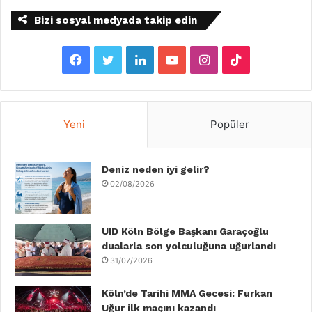
Bizi sosyal medyada takip edin
F
T
L
Y
I
T
a
w
i
o
n
i
c
i
n
u
s
k
Yeni
Popüler
e
t
k
T
t
T
b
Deniz neden iyi gelir?
t
e
u
a
o
02/08/2026
o
e
d
b
g
k
o
r
I
e
r
UID Köln Bölge Başkanı Garaçoğlu
dualarla son yolculuğuna uğurlandı
k
n
a
31/07/2026
m
Köln’de Tarihi MMA Gecesi: Furkan
Uğur ilk maçını kazandı