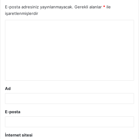
E-posta adresiniz yayınlanmayacak.
Gerekli alanlar
*
ile
işaretlenmişlerdir
Y
o
r
u
m
*
Ad
E-posta
İnternet sitesi