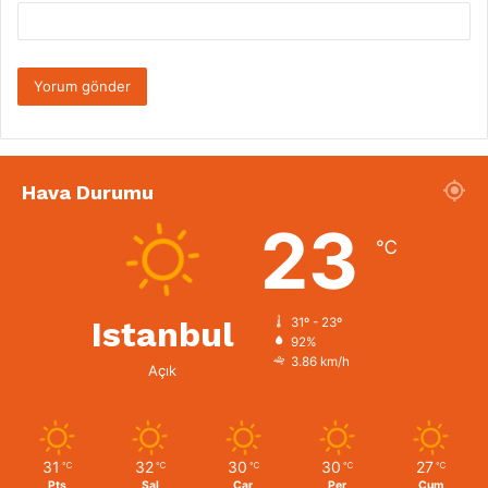
Hava Durumu
23
℃
Istanbul
31º - 23º
92%
3.86 km/h
Açık
31
32
30
30
27
℃
℃
℃
℃
℃
Pts
Sal
Çar
Per
Cum