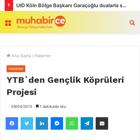
UID Köln Bölge Başkanı Garaçoğlu dualarla son yolculuğuna uğurlandı
Menü
a
Ana Sayfa
/
Haberler
Haberler
YTB`den Gençlik Köprüleri
Projesi
09/04/2015
1 dakikada oku
Facebook
Twitter
LinkedIn
Messenger
WhatsApp
Telegram
Email olarak paylaş