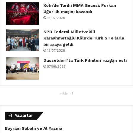
m
Köln’de Tarihi MMA Gecesi: Furkan
Uğur ilk maçını kazandı
16/07/2026
SPD Federal Milletvekili
Karaahmetoğlu Köln’de Türk STK’larla
bir araya geldi
15/07/2026
Düsseldorf’ta Türk Filmleri rüzgậrı esti
07/06/2026
reklam 1
Yazarlar
Bayram Sabahı ve Al Yazma