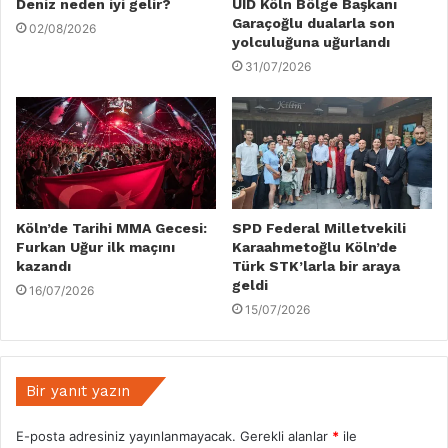
Deniz neden iyi gelir?
UID Köln Bölge Başkanı
Garaçoğlu dualarla son
02/08/2026
yolculuğuna uğurlandı
31/07/2026
Köln’de Tarihi MMA Gecesi:
SPD Federal Milletvekili
Furkan Uğur ilk maçını
Karaahmetoğlu Köln’de
kazandı
Türk STK’larla bir araya
geldi
16/07/2026
15/07/2026
Bir yanıt yazın
E-posta adresiniz yayınlanmayacak.
Gerekli alanlar
*
ile