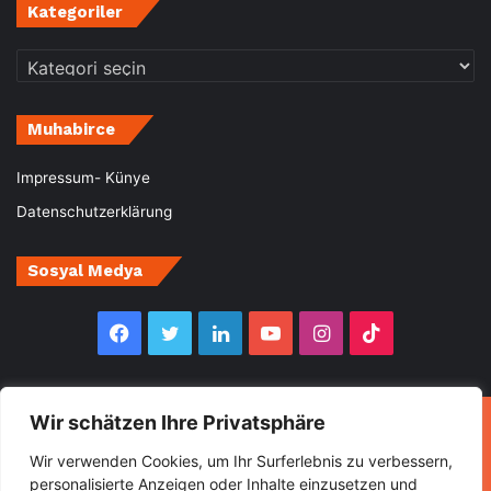
Kategoriler
Kategoriler
Muhabirce
Impressum- Künye
Datenschutzerklärung
Sosyal Medya
Facebook
Twitter
LinkedIn
YouTube
Instagram
TikTok
Wir schätzen Ihre Privatsphäre
© Copyright 2026, All Rights Reserved Muhabirce
Wir verwenden Cookies, um Ihr Surferlebnis zu verbessern,
Ana Sayfa
Haberler
Ekonomi
Gurbette Bir Ömür
personalisierte Anzeigen oder Inhalte einzusetzen und