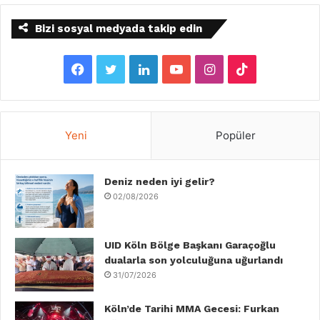
Bizi sosyal medyada takip edin
F
T
L
Y
I
T
a
w
i
o
n
i
c
i
n
u
s
k
Yeni
Popüler
e
t
k
T
t
T
b
Deniz neden iyi gelir?
t
e
u
a
o
02/08/2026
o
e
d
b
g
k
o
r
I
e
r
UID Köln Bölge Başkanı Garaçoğlu
dualarla son yolculuğuna uğurlandı
k
n
a
31/07/2026
m
Köln’de Tarihi MMA Gecesi: Furkan