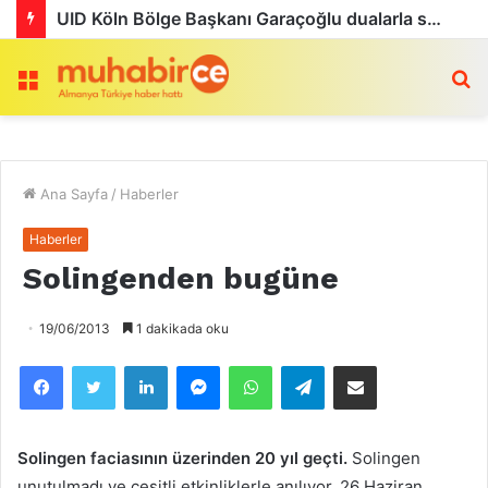
UID Köln Bölge Başkanı Garaçoğlu dualarla son yolculuğuna uğurlandı
Menü
a
Ana Sayfa
/
Haberler
Haberler
Solingenden bugüne
19/06/2013
1 dakikada oku
Facebook
Twitter
LinkedIn
Messenger
WhatsApp
Telegram
Email olarak paylaş
Solingen faciasının üzerinden 20 yıl geçti.
Solingen
unutulmadı ve çeşitli etkinliklerle anılıyor. 26 Haziran