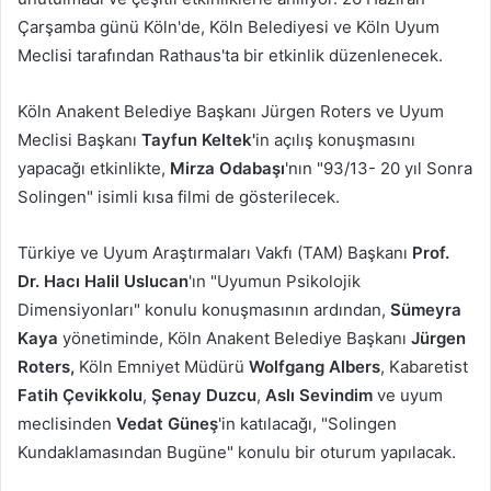
Çarşamba günü Köln'de, Köln Belediyesi ve Köln Uyum
Meclisi tarafından Rathaus'ta bir etkinlik düzenlenecek.
Köln Anakent Belediye Başkanı Jürgen Roters ve Uyum
Meclisi Başkanı
Tayfun Keltek'
in açılış kon
uşmasını
yapacağı etkinlikte,
Mirza Odabaşı
'nın "93/13- 20 yıl Sonra
Solingen" isimli kısa filmi de gösterilecek.
Türkiye ve Uyum Araştırmaları Vakfı (TAM) Başkanı
Prof.
Dr. Hacı Halil Uslucan
'ın "Uyumun Psikolojik
Dimensiyonları" konulu konuşmasının ardından,
Sümeyra
Kaya
yönetiminde, Köln Anakent Belediye Başkanı
Jürgen
Roters,
Köln Emniyet Müdürü
Wolfgang Albers
, Kabaretist
Fatih Çevikkolu
,
Şenay Duzcu
,
Aslı Sevindim
ve uyum
meclisinden
Vedat
Güneş
'in katılacağı, "Solingen
Kundaklamasından Bugüne" konulu bir oturum yapılacak.