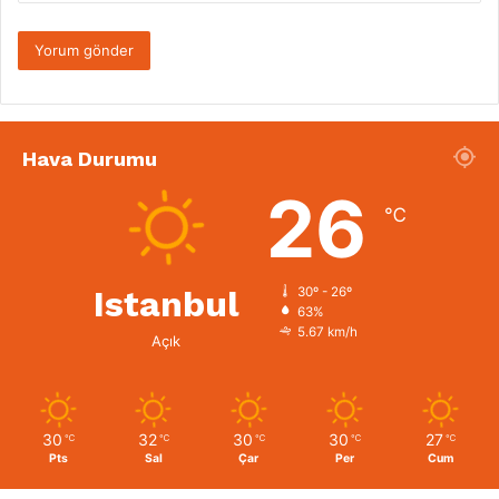
Hava Durumu
26
℃
Istanbul
30º - 26º
63%
5.67 km/h
Açık
30
32
30
30
27
℃
℃
℃
℃
℃
Pts
Sal
Çar
Per
Cum