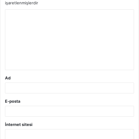
işaretlenmişlerdir
Y
o
r
u
m
*
Ad
E-posta
İnternet sitesi