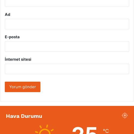
Ad
E-posta
İnternet sitesi
Hava Durumu
℃