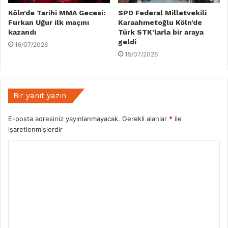
Köln’de Tarihi MMA Gecesi:
SPD Federal Milletvekili
Furkan Uğur ilk maçını
Karaahmetoğlu Köln’de
kazandı
Türk STK’larla bir araya
geldi
16/07/2026
15/07/2026
Bir yanıt yazın
E-posta adresiniz yayınlanmayacak.
Gerekli alanlar
*
ile
işaretlenmişlerdir
Y
o
r
u
m
*