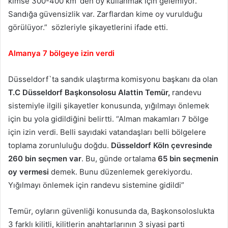
kimse 300-400 km`den oy kullanmak için gelemiyor.
Sandığa güvensizlik var. Zarflardan kime oy vurulduğu
görülüyor.” sözleriyle şikayetlerini ifade etti.
Almanya 7 bölgeye izin verdi
Düsseldorf`ta sandık ulaştırma komisyonu başkanı da olan
T.C Düsseldorf Başkonsolosu Alattin Temür,
randevu
sistemiyle ilgili şikayetler konusunda, yığılmayı önlemek
için bu yola gidildiğini belirtti. “Alman makamları 7 bölge
için izin verdi. Belli sayıdaki vatandaşları belli bölgelere
toplama zorunluluğu doğdu.
Düsseldorf Köln çevresinde
260 bin seçmen var
. Bu, günde ortalama
65 bin seçmenin
oy vermesi
demek. Bunu düzenlemek gerekiyordu.
Yığılmayı önlemek için randevu sistemine gidildi”
Temür, oyların güvenliği konusunda da, Başkonsoloslukta
3 farklı kilitli, kilitlerin anahtarlarının 3 siyasi parti