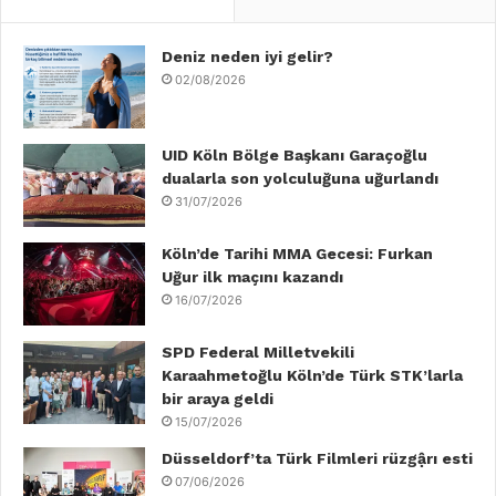
e
t
k
T
t
T
b
Deniz neden iyi gelir?
t
e
u
a
o
02/08/2026
o
e
d
b
g
k
o
r
I
e
r
UID Köln Bölge Başkanı Garaçoğlu
dualarla son yolculuğuna uğurlandı
k
n
a
31/07/2026
m
Köln’de Tarihi MMA Gecesi: Furkan
Uğur ilk maçını kazandı
16/07/2026
SPD Federal Milletvekili
Karaahmetoğlu Köln’de Türk STK’larla
bir araya geldi
15/07/2026
Düsseldorf’ta Türk Filmleri rüzgậrı esti
07/06/2026