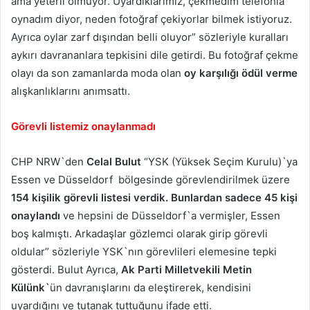
ama yeterli olmuyor. Uyardıklarımız, çekmedim telefonla
oynadım diyor, neden fotoğraf çekiyorlar bilmek istiyoruz.
Ayrıca oylar zarf dışından belli oluyor” sözleriyle kuralları
aykırı davrananlara tepkisini dile getirdi. Bu fotoğraf çekme
olayı da son zamanlarda moda olan
oy karşılığı ödül verme
alışkanlıklarını anımsattı.
Görevli listemiz onaylanmadı
CHP NRW`den
Celal Bulut
“YSK (Yüksek Seçim Kurulu)`ya
Essen ve Düsseldorf bölgesinde görevlendirilmek üzere
154 kişilik görevli listesi verdik. Bunlardan sadece 45 kişi
onaylandı
ve hepsini de Düsseldorf`a vermişler, Essen
boş kalmıştı. Arkadaşlar gözlemci olarak girip görevli
oldular” sözleriyle YSK`nın görevlileri elemesine tepki
gösterdi. Bulut Ayrıca,
Ak Parti Milletvekili Metin
Külünk`
ün davranışlarını da eleştirerek, kendisini
uyardığını ve tutanak tuttuğunu ifade etti.