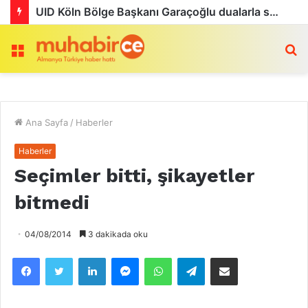
Köln’de Tarihi MMA Gecesi: Furkan Uğur ilk maçını kazandı
Menü
a
Ana Sayfa
/
Haberler
Haberler
Seçimler bitti, şikayetler
bitmedi
04/08/2014
3 dakikada oku
Facebook
Twitter
LinkedIn
Messenger
WhatsApp
Telegram
Email olarak paylaş