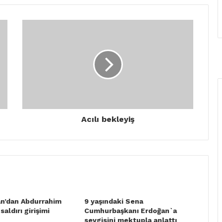
Acılı bekleyiş
n’dan Abdurrahim
9 yaşındaki Sena
aldırı girişimi
Cumhurbaşkanı Erdoğan`a
sevgisini mektupla anlattı