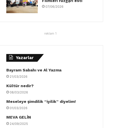
Filmleri rüzgậrı esti
07/06/2026
reklam 1
Yazarlar
Bayram Sabahı ve Al Yazma
21/03/2026
Kültür nedir?
08/03/2026
Meseleye şimdilik “iyilik” diyelim!
01/03/2026
MEVA GELİN
24/09/2025