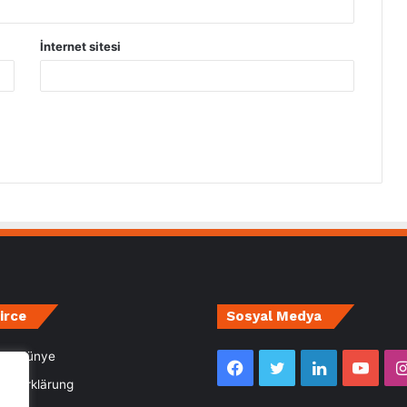
İnternet sitesi
irce
Sosyal Medya
m- Künye
Facebook
Twitter
LinkedIn
YouT
utzerklärung