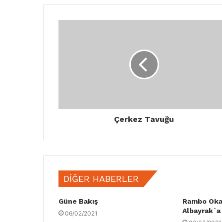
Çerkez Tavuğu
DIĞER HABERLER
Güne Bakış
Rambo Oka
Albayrak`a s
06/02/2021