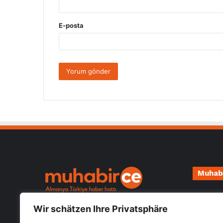
E-posta
Muhab
Impressu
Almanya Türkiye güncel haberlerini
Wir schätzen Ihre Privatsphäre
Datensch
öğrenebileceğiniz hızlı güvenilir haber
sitesi Muhabirce.com