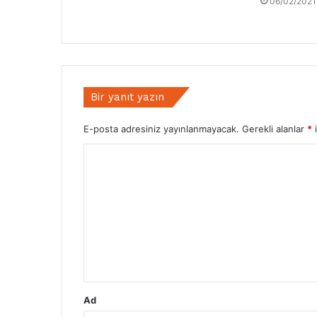
06/02/2021
Bir yanıt yazın
E-posta adresiniz yayınlanmayacak.
Gerekli alanlar
*
i
Y
o
r
u
m
*
Ad