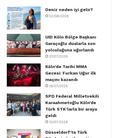
Deniz neden iyi gelir?
o
e
d
b
g
k
02/08/2026
o
r
I
e
r
k
n
a
UID Köln Bölge Başkanı
Garaçoğlu dualarla son
m
yolculuğuna uğurlandı
31/07/2026
Köln’de Tarihi MMA
Gecesi: Furkan Uğur ilk
maçını kazandı
16/07/2026
SPD Federal Milletvekili
Karaahmetoğlu Köln’de
Türk STK’larla bir araya
geldi
15/07/2026
Düsseldorf’ta Türk