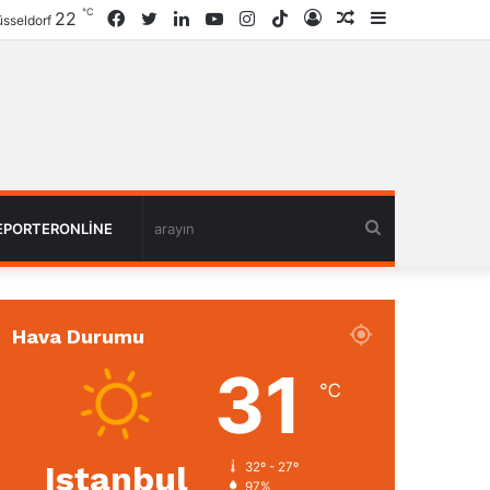
℃
22
Facebook
Twitter
LinkedIn
YouTube
Instagram
TikTok
Giriş
Rastgele
Kenar
sseldorf
Haber
Bölmesi
arayın
EPORTERONLINE
Hava Durumu
31
℃
Istanbul
32º - 27º
97%