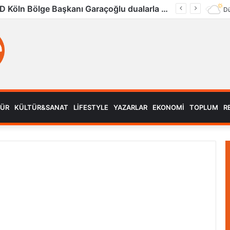
UID Köln Bölge Başkanı Garaçoğlu dualarla son yolculuğuna uğurlandı
Dü
MÜR
KÜLTÜR&SANAT
LIFESTYLE
YAZARLAR
EKONOMI
TOPLUM
R