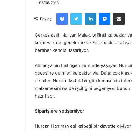
06/06/2013
Facebook
Twitter
LinkedIn
Messenger
Email olarak paylaş
Paylaş
Çerkez asıllı Nurcan Malak, orijinal kalpaklar ya
kermeslerde, gecelerde ve Facebook'ta satışa 
beraber kendisi tasarlıyor.
Almanya'nın Eislingen kentinde yaşayan Nurc
gecesine gelmişti kalpaklarıyla. Daha çok klasik
de bilen Nurcan Malak bir gün kocası için intern
malzemesini ne de işçiliğini beğeniyor. Bunun
hazırlıyor.
Siparişlere yetişemiyor
Nurcan Hanım'ın eşi kalpaği bir davette giyiyor