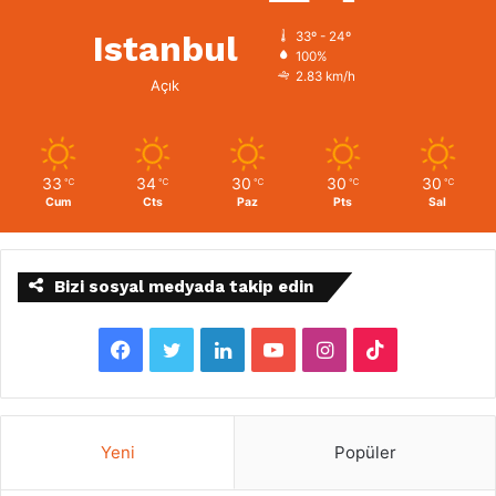
Istanbul
33º - 24º
100%
2.83 km/h
Açık
33
34
30
30
30
℃
℃
℃
℃
℃
Cum
Cts
Paz
Pts
Sal
Bizi sosyal medyada takip edin
F
T
L
Y
I
T
a
w
i
o
n
i
c
i
n
u
s
k
Yeni
Popüler
e
t
k
T
t
T