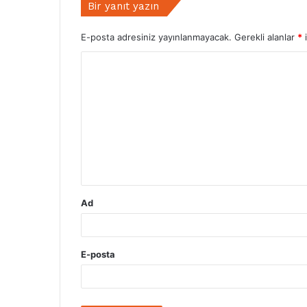
Bir yanıt yazın
E-posta adresiniz yayınlanmayacak.
Gerekli alanlar
*
i
Y
o
r
u
m
*
Ad
E-posta