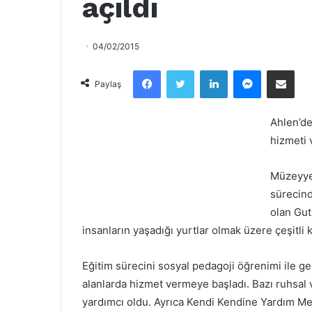
açıldı
04/02/2015
Facebook
Twitter
LinkedIn
Messenger
Email olarak paylaş
Paylaş
Ahlen’d
hizmeti 
Müzeyyen
sürecind
olan Gut
insanların yaşadığı yurtlar olmak üzere çeşitli 
Eğitim sürecini sosyal pedagoji öğrenimi ile ge
alanlarda hizmet vermeye başladı. Bazı ruhsal ve
yardımcı oldu. Ayrıca Kendi Kendine Yardım Mer