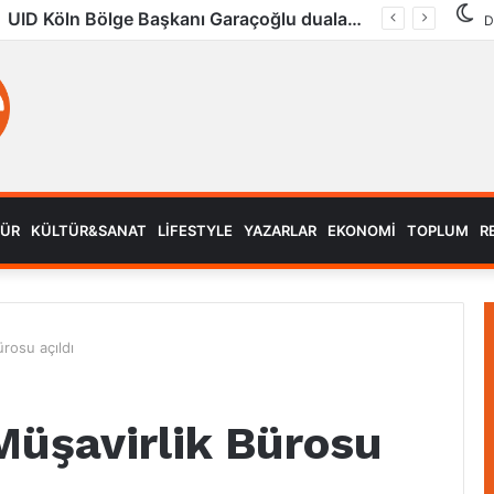
UID Köln Bölge Başkanı Garaçoğlu dualarla son yolculuğuna uğurlandı
D
MÜR
KÜLTÜR&SANAT
LIFESTYLE
YAZARLAR
EKONOMI
TOPLUM
R
rosu açıldı
Müşavirlik Bürosu