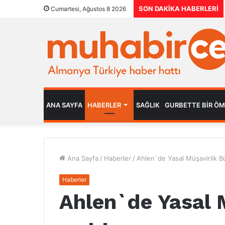
SON DAKIKA HABERLERI
Cumartesi, Ağustos 8 2026
ANA SAYFA
HABERLER
SAĞLIK
GURBETTE BIR Ö
Ana Sayfa
/
Haberler
/
Ahlen`de Yasal Müşavirlik Bü
Haberler
Ahlen`de Yasal 