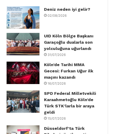
Deniz neden iyi gelir?
o
e
d
b
g
k
02/08/2026
o
r
I
e
r
k
n
a
UID Köln Bölge Başkanı
Garaçoğlu dualarla son
m
yolculuğuna uğurlandı
31/07/2026
Köln’de Tarihi MMA
Gecesi: Furkan Uğur ilk
maçını kazandı
16/07/2026
SPD Federal Milletvekili
Karaahmetoğlu Köln’de
Türk STK’larla bir araya
geldi
15/07/2026
Düsseldorf’ta Türk