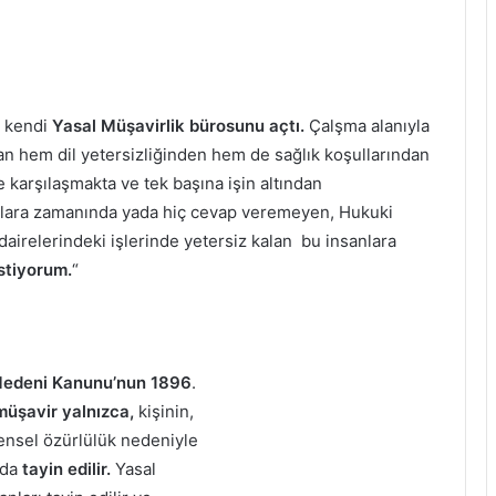
 kendi
Yasal Müşavirlik bürosunu açtı.
Çalşma alanıyla
insan hem dil yetersizliğinden hem de sağlık koşullarından
 karşılaşmakta ve tek başına işin altından
alara zamanında yada hiç cevap veremeyen, Hukuki
dairelerindeki işlerinde yetersiz kalan bu insanlara
stiyorum.
“
edeni Kanunu’nun 1896
.
müşavir yalnızca,
kişinin,
densel özürlülük nedeniyle
nda
tayin edilir.
Yasal