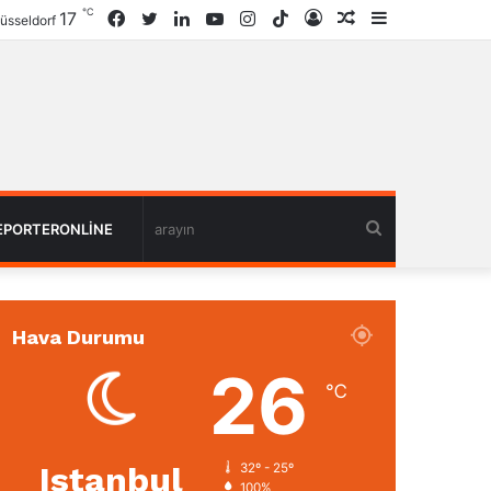
℃
17
Facebook
Twitter
LinkedIn
YouTube
Instagram
TikTok
Giriş
Rastgele
Kenar
üsseldorf
Haber
Bölmesi
arayın
EPORTERONLINE
Hava Durumu
26
℃
Istanbul
32º - 25º
100%