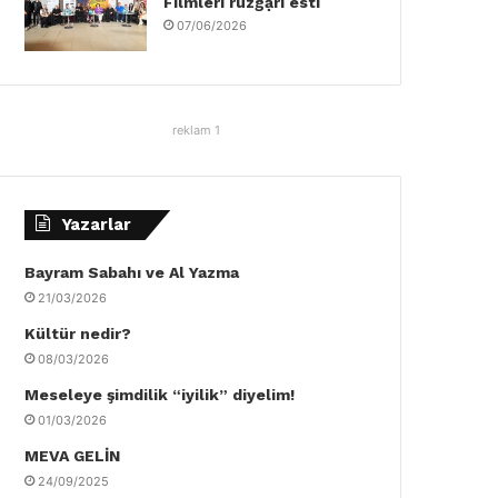
Filmleri rüzgậrı esti
07/06/2026
reklam 1
Yazarlar
Bayram Sabahı ve Al Yazma
21/03/2026
Kültür nedir?
08/03/2026
Meseleye şimdilik “iyilik” diyelim!
01/03/2026
MEVA GELİN
24/09/2025