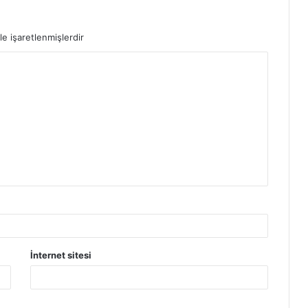
le işaretlenmişlerdir
İnternet sitesi