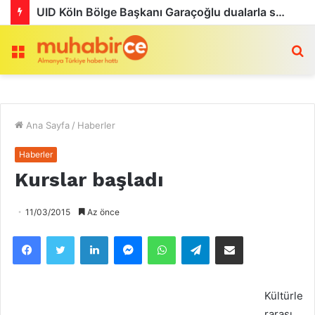
UID Köln Bölge Başkanı Garaçoğlu dualarla son yolculuğuna uğurlandı
Menü
a
Ana Sayfa
/
Haberler
Haberler
Kurslar başladı
11/03/2015
Az önce
Facebook
Twitter
LinkedIn
Messenger
WhatsApp
Telegram
Email olarak paylaş
Kültürle
rarası