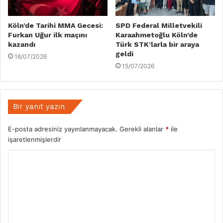
Köln’de Tarihi MMA Gecesi:
SPD Federal Milletvekili
Furkan Uğur ilk maçını
Karaahmetoğlu Köln’de
kazandı
Türk STK’larla bir araya
geldi
16/07/2026
15/07/2026
Bir yanıt yazın
E-posta adresiniz yayınlanmayacak.
Gerekli alanlar
*
ile
işaretlenmişlerdir
Y
o
r
u
m