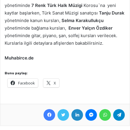
yönetiminde
7 Renk Türk Halk Müzigi
Korosu`na yeni
kaytlar başlarken, Türk Sanat Müzigi sanatçısı
Tanju Durak
yönetminde kanun kursları,
Selma Karakullukçu
yönetiminde bağlama kursları,
Enver Yalçın Özdiker
yönetiminde gitar, piyano, şan, solfej kursları verilecek.
Kurslarla ilgili detaylara afişlerden bakabilirsiniz.
Muhabirce.de
Bunu paylaş:
Facebook
X
Facebook
Twitter
LinkedIn
Messenger
WhatsApp
Telegram