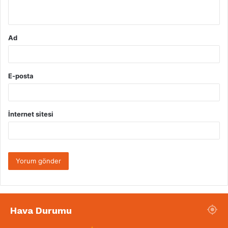
*
Ad
E-posta
İnternet sitesi
Hava Durumu