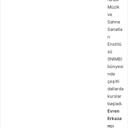
Müzik
ve
Sahne
Sanatla
rı
Enstitü
sü
(INIMB)
bünyesi
nde
çeşitli
dallarda
kurslar
başladı.
Evren
Erkaza
ncı