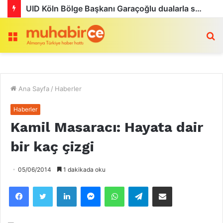
UID Köln Bölge Başkanı Garaçoğlu dualarla son yolculuğuna uğurlandı
Menü
a
Ana Sayfa
/
Haberler
Haberler
Kamil Masaracı: Hayata dair
bir kaç çizgi
05/06/2014
1 dakikada oku
Facebook
Twitter
LinkedIn
Messenger
WhatsApp
Telegram
Email olarak paylaş