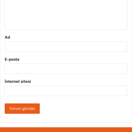
u
m
*
Ad
E-posta
İnternet sitesi