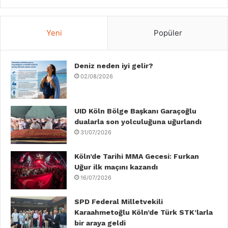
a
w
i
o
n
i
c
i
n
u
s
k
Yeni
Popüler
e
t
k
T
t
T
b
Deniz neden iyi gelir?
t
e
u
a
o
02/08/2026
o
e
d
b
g
k
o
r
I
e
r
UID Köln Bölge Başkanı Garaçoğlu
dualarla son yolculuğuna uğurlandı
k
n
a
31/07/2026
m
Köln’de Tarihi MMA Gecesi: Furkan
Uğur ilk maçını kazandı
16/07/2026
SPD Federal Milletvekili
Karaahmetoğlu Köln’de Türk STK’larla
bir araya geldi