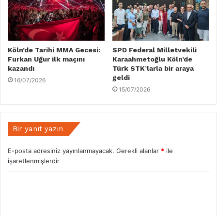
Köln’de Tarihi MMA Gecesi:
SPD Federal Milletvekili
Furkan Uğur ilk maçını
Karaahmetoğlu Köln’de
kazandı
Türk STK’larla bir araya
geldi
16/07/2026
15/07/2026
Bir yanıt yazın
E-posta adresiniz yayınlanmayacak.
Gerekli alanlar
*
ile
işaretlenmişlerdir
Y
o
r