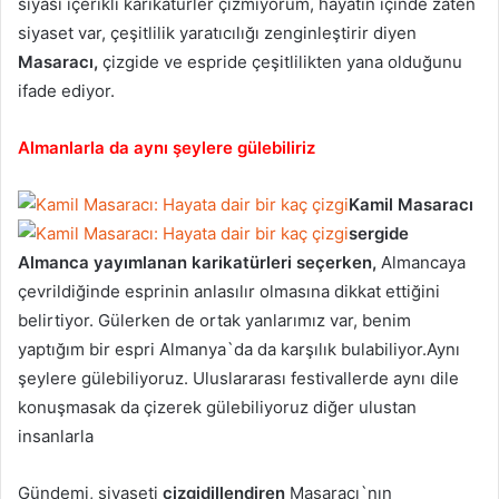
siyasi içerikli karikatürler çizmiyorum, hayatın içinde zaten
siyaset var, çeşitlilik yaratıcılığı zenginleştirir diyen
Masaracı,
çizgide ve espride çeşitlilikten yana olduğunu
ifade ediyor.
Almanlarla da aynı şeylere gülebiliriz
Kamil Masaracı
sergide
Almanca yayımlanan karikatürleri seçerken,
Almancaya
çevrildiğinde esprinin anlasılır olmasına dikkat ettiğini
belirtiyor. Gülerken de ortak yanlarımız var, benim
yaptığım bir espri Almanya`da da karşılık bulabiliyor.Aynı
şeylere gülebiliyoruz. Uluslararası festivallerde aynı dile
konuşmasak da çizerek gülebiliyoruz diğer ulustan
insanlarla
Gündemi, siyaseti
çizgidillendiren
Masaracı`nın