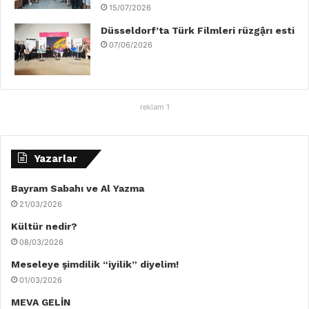
15/07/2026
Düsseldorf’ta Türk Filmleri rüzgậrı esti
07/06/2026
reklam 1
Yazarlar
Bayram Sabahı ve Al Yazma
21/03/2026
Kültür nedir?
08/03/2026
Meseleye şimdilik “iyilik” diyelim!
01/03/2026
MEVA GELİN