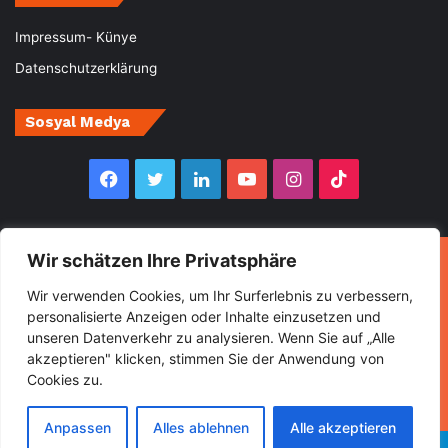
Impressum- Künye
Datenschutzerklärung
Sosyal Medya
Facebook
Twitter
LinkedIn
YouTube
Instagram
TikTok
Wir schätzen Ihre Privatsphäre
© Copyright 2026, All Rights Reserved Muhabirce
Wir verwenden Cookies, um Ihr Surferlebnis zu verbessern,
Ana Sayfa
Haberler
Ekonomi
Gurbette Bir Ömür
personalisierte Anzeigen oder Inhalte einzusetzen und
unseren Datenverkehr zu analysieren. Wenn Sie auf „Alle
Kültür&Sanat
Spor
Turizm
akzeptieren" klicken, stimmen Sie der Anwendung von
Cookies zu.
Facebook
Twitter
LinkedIn
YouTube
Instagram
TikTok
Anpassen
Alles ablehnen
Alle akzeptieren