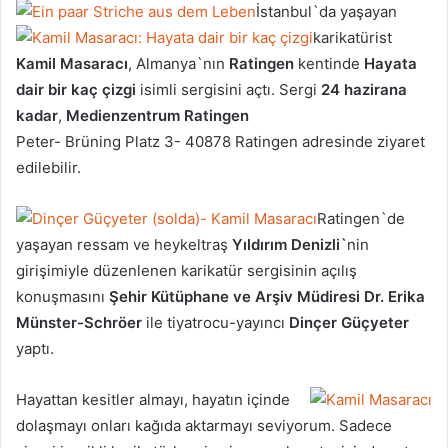
İstanbul`da yaşayan
karikatürist
Kamil Masaracı
, Almanya`nın
Ratingen
kentinde
Hayata
dair bir kaç çizgi
isimli sergisini açtı. Sergi
24 hazirana
kadar
,
Medienzentrum Ratingen
Peter- Brüning Platz 3- 40878 Ratingen adresinde ziyaret
edilebilir.
Ratingen`de
yaşayan ressam ve heykeltraş
Yıldırım Denizli`
nin
girişimiyle düzenlenen karikatür sergisinin açılış
konuşmasını
Şehir Kütüphane ve Arşiv Müdiresi
Dr. Erika
Münster-Schröer
ile tiyatrocu-yayıncı
Dinçer Güçyeter
yaptı.
Hayattan kesitler almayı, hayatın içinde
dolaşmayı onları kağıda aktarmayı seviyorum. Sadece