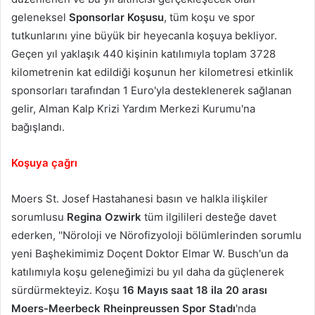
geleneksel
Sponsorlar Koşusu
, tüm koşu ve spor
tutkunlarını yine büyük bir heyecanla koşuya bekliyor.
Geçen yıl yaklaşık 440 kişinin katılımıyla toplam 3728
kilometrenin kat edildiği koşunun her kilometresi etkinlik
sponsorları tarafından 1 Euro'yla desteklenerek sağlanan
gelir, Alman Kalp Krizi Yardım Merkezi Kurumu'na
bağışlandı.
Koşuya çağrı
Moers St. Josef Hastahanesi basın ve halkla ilişkiler
sorumlusu
Regina Ozwirk
tüm ilgilileri desteğe davet
ederken, ''Nöroloji ve Nörofizyoloji bölümlerinden sorumlu
yeni Başhekimimiz Doçent Doktor Elmar W. Busch'un da
katılımıyla koşu geleneğimizi bu yıl daha da güçlenerek
sürdürmekteyiz. Koşu
16 Mayıs saat 18 ila 20 arası
Moers-Meerbeck Rheinpreussen Spor Stadı
'nda