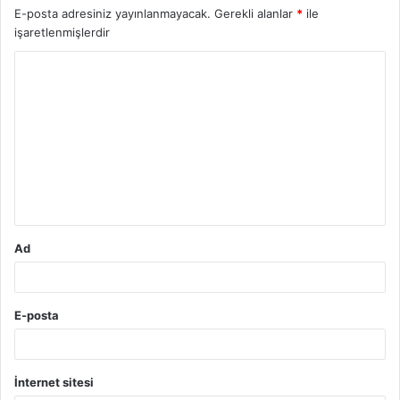
E-posta adresiniz yayınlanmayacak.
Gerekli alanlar
*
ile
işaretlenmişlerdir
Y
o
r
u
m
*
Ad
E-posta
İnternet sitesi