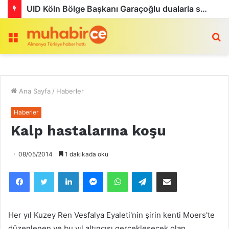
UID Köln Bölge Başkanı Garaçoğlu dualarla son yolculuğuna uğurlandı
Menü
a
Ana Sayfa
/
Haberler
Haberler
Kalp hastalarına koşu
08/05/2014
1 dakikada oku
Facebook
Twitter
LinkedIn
Messenger
WhatsApp
Telegram
Email olarak paylaş
Her yıl Kuzey Ren Vesfalya Eyaleti'nin şirin kenti Moers'te
düzenlenen ve bu yıl altıncısı gerçekleşecek olan