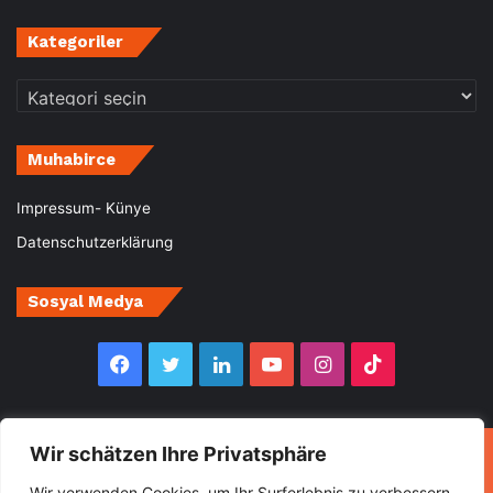
Kategoriler
Kategoriler
Muhabirce
Impressum- Künye
Datenschutzerklärung
Sosyal Medya
Facebook
Twitter
LinkedIn
YouTube
Instagram
TikTok
Wir schätzen Ihre Privatsphäre
© Copyright 2026, All Rights Reserved Muhabirce
Wir verwenden Cookies, um Ihr Surferlebnis zu verbessern,