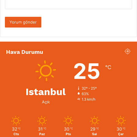
Hava Durumu
25
℃
Istanbul
32º - 25º
63%
1.3 km/h
Açık
32
31
30
29
30
℃
℃
℃
℃
℃
Cts
Paz
Pts
Sal
Çar