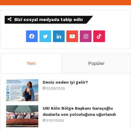
Bizi sosyal medyada takip edin
F
T
L
Y
I
T
a
w
i
o
n
i
c
i
n
u
s
k
Yeni
Popüler
e
t
k
T
t
T
b
Deniz neden iyi gelir?
t
e
u
a
o
02/08/2026
o
e
d
b
g
k
o
r
I
e
r
UID Köln Bölge Başkanı Garaçoğlu
dualarla son yolculuğuna uğurlandı
k
n
a
31/07/2026
m