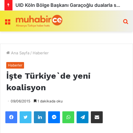
UID Köln Bölge Başkanı Garaçoğlu dualarla son yolculuğuna uğurlandı
Menü
a
Ana Sayfa
/
Haberler
Haberler
İşte Türkiye`de yeni
koalisyon
09/06/2015
1 dakikada oku
Facebook
Twitter
LinkedIn
Messenger
WhatsApp
Telegram
Email olarak paylaş