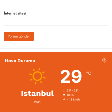
İnternet sitesi
Hava Durumu
29
℃
Istanbul
31º - 28º
100%
4.18 km/h
Açık