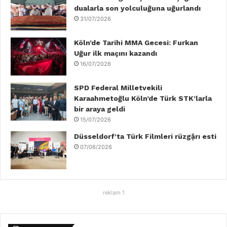
dualarla son yolculuğuna uğurlandı
k
n
a
31/07/2026
m
Köln’de Tarihi MMA Gecesi: Furkan
Uğur ilk maçını kazandı
16/07/2026
SPD Federal Milletvekili
Karaahmetoğlu Köln’de Türk STK’larla
bir araya geldi
15/07/2026
Düsseldorf’ta Türk Filmleri rüzgậrı esti
07/06/2026
reklam 1