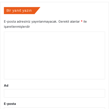
Bir yanıt yazın
E-posta adresiniz yayınlanmayacak.
Gerekli alanlar
*
ile
işaretlenmişlerdir
Y
o
r
u
m
*
Ad
E-posta