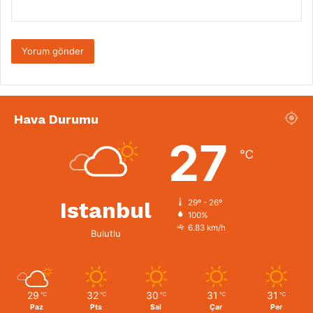
Hava Durumu
27
℃
Istanbul
29º - 26º
100%
6.83 km/h
Bulutlu
29
32
30
31
31
℃
℃
℃
℃
℃
Paz
Pts
Sal
Çar
Per