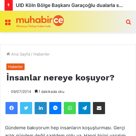
Köln’de Tarihi MMA Gecesi: Furkan Uğur ilk maçını kazandı
Menü
a
Ana Sayfa
/
Haberler
Haberler
İnsanlar nereye koşuyor?
09/07/2014
1 dakikada oku
Facebook
Twitter
LinkedIn
Messenger
WhatsApp
Telegram
Email olarak paylaş
Gündeme bakıyorum hep insanların koşuşturması. Gerçi
artık gündem değil saatdem oldu ya. Hangi birini yazalım