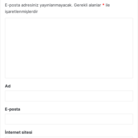
E-posta adresiniz yayınlanmayacak.
Gerekli alanlar
*
ile
işaretlenmişlerdir
Y
o
r
u
m
*
Ad
E-posta
İnternet sitesi