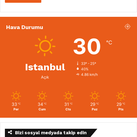
Hava Durumu
30
℃
Istanbul
33º - 25º
40%
4.86 km/h
Açık
33
34
31
29
29
℃
℃
℃
℃
℃
Per
Cum
Cts
Paz
Pts
Bizi sosyal medyada takip edin