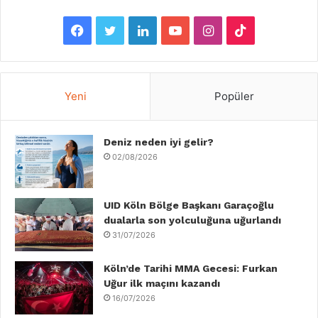
F
T
L
Y
I
T
a
w
i
o
n
i
c
i
n
u
s
k
Yeni
Popüler
e
t
k
T
t
T
b
Deniz neden iyi gelir?
t
e
u
a
o
02/08/2026
o
e
d
b
g
k
o
r
I
e
r
UID Köln Bölge Başkanı Garaçoğlu
dualarla son yolculuğuna uğurlandı
k
n
a
31/07/2026
m
Köln’de Tarihi MMA Gecesi: Furkan
Uğur ilk maçını kazandı
16/07/2026