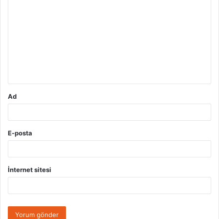
o
r
u
m
*
Ad
E-posta
İnternet sitesi