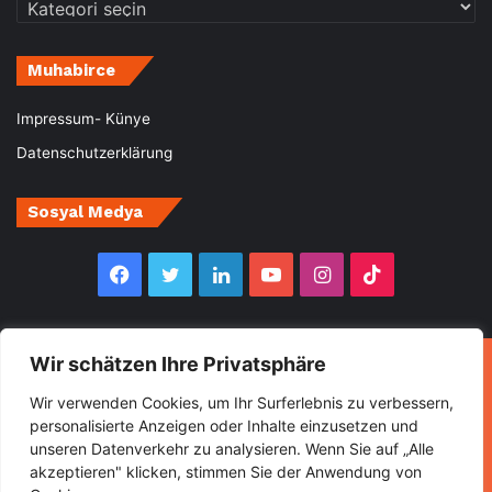
Kategoriler
Muhabirce
Impressum- Künye
Datenschutzerklärung
Sosyal Medya
Facebook
Twitter
LinkedIn
YouTube
Instagram
TikTok
Wir schätzen Ihre Privatsphäre
© Copyright 2026, All Rights Reserved Muhabirce
Wir verwenden Cookies, um Ihr Surferlebnis zu verbessern,
Ana Sayfa
Haberler
Ekonomi
Gurbette Bir Ömür
personalisierte Anzeigen oder Inhalte einzusetzen und
unseren Datenverkehr zu analysieren. Wenn Sie auf „Alle
Kültür&Sanat
Spor
Turizm
akzeptieren" klicken, stimmen Sie der Anwendung von