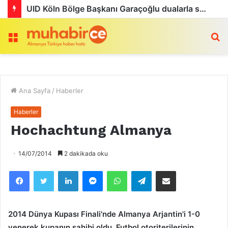
UID Köln Bölge Başkanı Garaçoğlu dualarla son yolculuğuna uğurlandı
Menü
a
Ana Sayfa
/
Haberler
Haberler
Hochachtung Almanya
14/07/2014
2 dakikada oku
Facebook
Twitter
LinkedIn
Messenger
WhatsApp
Telegram
Email olarak paylaş
2014 Dünya Kupası Finali'nde Almanya Arjantin'i 1-0
yenerek kupanın sahibi oldu.
Futbol otoriterilerinin