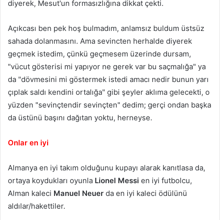
diyerek, Mesut'un formasızlığına dikkat çekti.
Açıkcası ben pek hoş bulmadım, anlamsız buldum üstsüz
sahada dolanmasını. Ama sevincten herhalde diyerek
geçmek istedim, çünkü geçmesem üzerinde dursam,
"vücut gösterisi mi yapıyor ne gerek var bu saçmalığa" ya
da "dövmesini mi göstermek istedi amacı nedir bunun yarı
çıplak saldı kendini ortalığa" gibi şeyler aklıma gelecekti, o
yüzden "sevinçtendir sevinçten" dedim; gerçi ondan başka
da üstünü başını dağıtan yoktu, herneyse.
Onlar en iyi
Almanya en iyi takım olduğunu kupayı alarak kanıtlasa da,
ortaya koydukları oyunla
Lionel Messi
en iyi futbolcu,
Alman kaleci
Manuel Neuer
da en iyi kaleci ödülünü
aldılar/hakettiler.