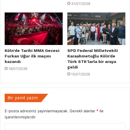
31/07/2026
Köln’de Tarihi MMA Gecesi:
SPD Federal Milletvekili
Furkan Uğur ilk maçını
Karaahmetoğlu Köln’de
kazandı
Türk STK’larla bir araya
geldi
16/07/2026
15/07/2026
Bir yanıt yazın
E-posta adresiniz yayınlanmayacak.
Gerekli alanlar
*
ile
işaretlenmişlerdir
Y