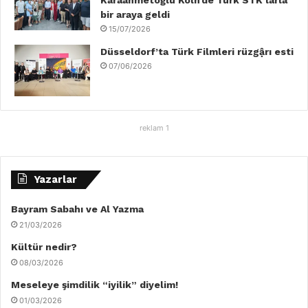
Karaahmetoğlu Köln’de Türk STK’larla
bir araya geldi
15/07/2026
Düsseldorf’ta Türk Filmleri rüzgậrı esti
07/06/2026
reklam 1
Yazarlar
Bayram Sabahı ve Al Yazma
21/03/2026
Kültür nedir?
08/03/2026
Meseleye şimdilik “iyilik” diyelim!
01/03/2026