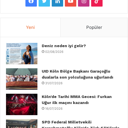
F
T
L
Y
I
T
a
w
i
o
n
i
c
i
n
u
s
k
Yeni
Popüler
e
t
k
T
t
T
b
Deniz neden iyi gelir?
t
e
u
a
o
02/08/2026
o
e
d
b
g
k
o
r
I
e
r
UID Köln Bölge Başkanı Garaçoğlu
dualarla son yolculuğuna uğurlandı
k
n
a
31/07/2026
m
Köln’de Tarihi MMA Gecesi: Furkan
Uğur ilk maçını kazandı
16/07/2026
SPD Federal Milletvekili