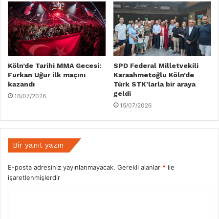
Köln’de Tarihi MMA Gecesi:
SPD Federal Milletvekili
Furkan Uğur ilk maçını
Karaahmetoğlu Köln’de
kazandı
Türk STK’larla bir araya
geldi
16/07/2026
15/07/2026
Bir yanıt yazın
E-posta adresiniz yayınlanmayacak.
Gerekli alanlar
*
ile
işaretlenmişlerdir
Y
o