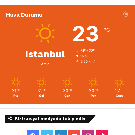
Hava Durumu
23
℃
Istanbul
31º - 23º
92%
3.86 km/h
Açık
31
32
30
30
27
℃
℃
℃
℃
℃
Pts
Sal
Çar
Per
Cum
Bizi sosyal medyada takip edin