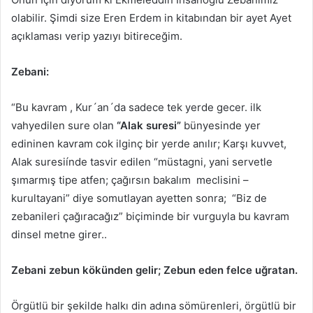
olabilir. Şimdi size Eren Erdem in kitabından bir ayet Ayet
açıklaması verip yazıyı bitireceğim.
Zebani:
“Bu kavram , Kur´an´da sadece tek yerde gecer. ilk
vahyedilen sure olan
“Alak suresi”
bünyesinde yer
edininen kavram cok ilginç bir yerde anılır; Karşı kuvvet,
Alak suresiínde tasvir edilen “müstagni, yani servetle
şımarmış tipe atfen; çağırsın bakalım meclisini –
kurultayani” diye somutlayan ayetten sonra; “Biz de
zebanileri çağıracağız” biçiminde bir vurguyla bu kavram
dinsel metne girer..
Zebani zebun kökünden gelir; Zebun eden felce uğratan.
Örgütlü bir şekilde halkı din adına sömürenleri, örgütlü bir