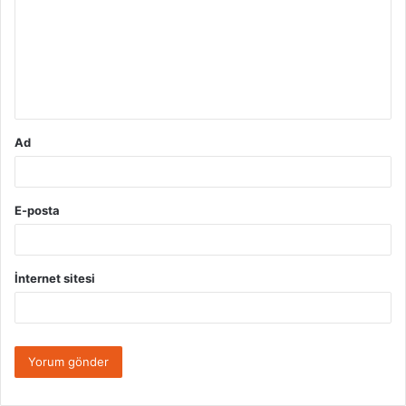
r
u
m
*
Ad
E-posta
İnternet sitesi