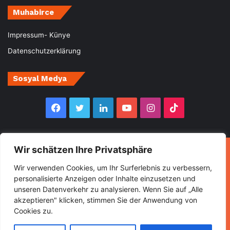
Muhabirce
Impressum- Künye
Datenschutzerklärung
Sosyal Medya
Facebook
Twitter
LinkedIn
YouTube
Instagram
TikTok
Wir schätzen Ihre Privatsphäre
© Copyright 2026, All Rights Reserved Muhabirce
Wir verwenden Cookies, um Ihr Surferlebnis zu verbessern,
Ana Sayfa
Haberler
Ekonomi
Gurbette Bir Ömür
personalisierte Anzeigen oder Inhalte einzusetzen und
unseren Datenverkehr zu analysieren. Wenn Sie auf „Alle
Kültür&Sanat
Spor
Turizm
akzeptieren" klicken, stimmen Sie der Anwendung von
Cookies zu.
Facebook
Twitter
LinkedIn
YouTube
Instagram
TikTok