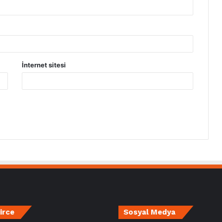
İnternet sitesi
irce
Sosyal Medya