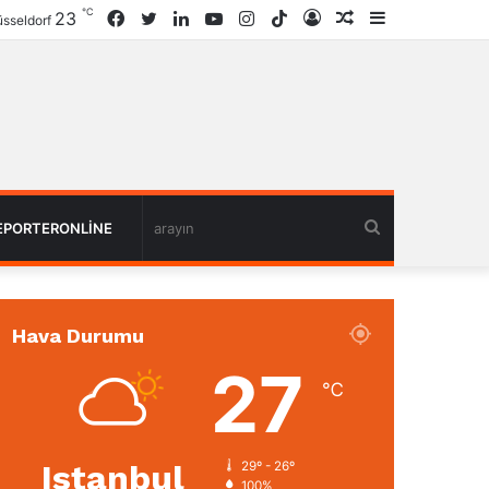
℃
23
Facebook
Twitter
LinkedIn
YouTube
Instagram
TikTok
Giriş
Rastgele
Kenar
sseldorf
Haber
Bölmesi
arayın
EPORTERONLINE
Hava Durumu
27
℃
Istanbul
29º - 26º
100%