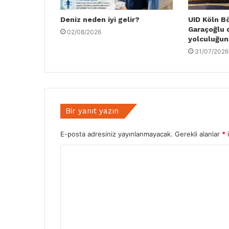
Deniz neden iyi gelir?
UID Köln B
Garaçoğlu 
02/08/2026
yolculuğun
31/07/2026
Bir yanıt yazın
E-posta adresiniz yayınlanmayacak.
Gerekli alanlar
*
i
Y
o
r
u
m
*