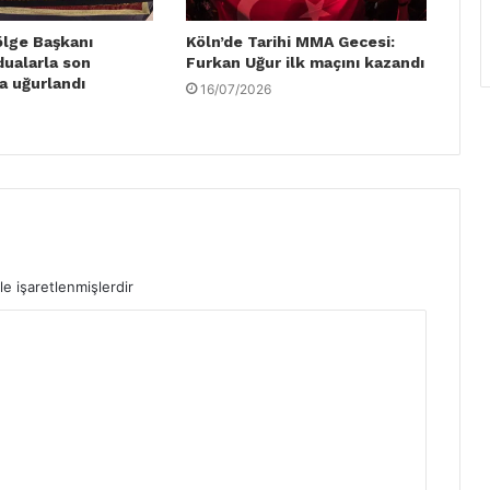
ölge Başkanı
Köln’de Tarihi MMA Gecesi:
dualarla son
Furkan Uğur ilk maçını kazandı
a uğurlandı
16/07/2026
le işaretlenmişlerdir