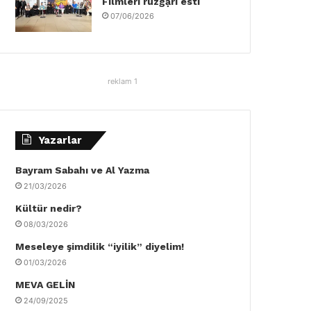
Filmleri rüzgậrı esti
07/06/2026
reklam 1
Yazarlar
Bayram Sabahı ve Al Yazma
21/03/2026
Kültür nedir?
08/03/2026
Meseleye şimdilik “iyilik” diyelim!
01/03/2026
MEVA GELİN
24/09/2025