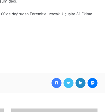
lsun" dedi.
5.00'de doğrudan Edremit'e uçacak. Uçuşlar 31 Ekime
Facebook
Twitter
LinkedIn
Messenger