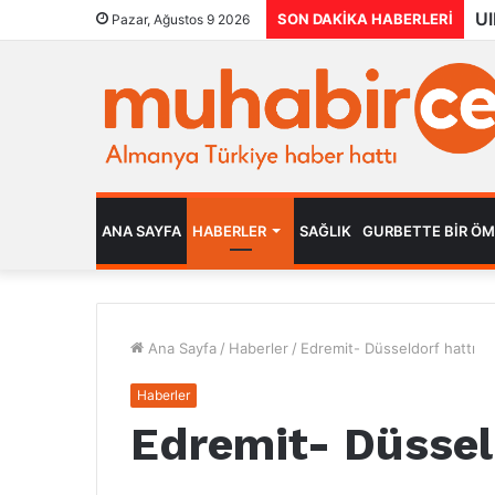
SON DAKIKA HABERLERI
Pazar, Ağustos 9 2026
ANA SAYFA
HABERLER
SAĞLIK
GURBETTE BIR Ö
Ana Sayfa
/
Haberler
/
Edremit- Düsseldorf hattı
Haberler
Edremit- Düssel