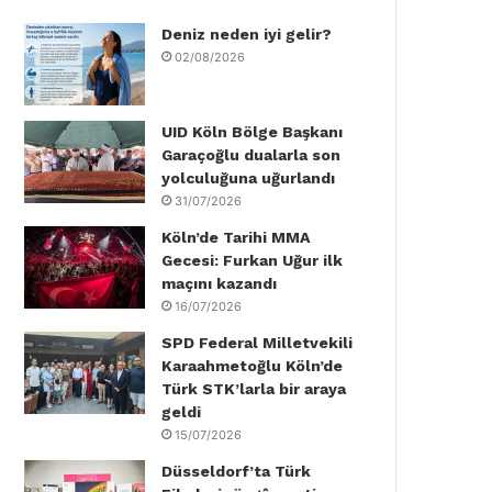
Deniz neden iyi gelir?
o
e
d
b
g
k
02/08/2026
o
r
I
e
r
k
n
a
UID Köln Bölge Başkanı
Garaçoğlu dualarla son
m
yolculuğuna uğurlandı
31/07/2026
Köln’de Tarihi MMA
Gecesi: Furkan Uğur ilk
maçını kazandı
16/07/2026
SPD Federal Milletvekili
Karaahmetoğlu Köln’de
Türk STK’larla bir araya
geldi
15/07/2026
Düsseldorf’ta Türk