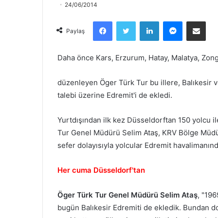
24/06/2014
Facebook
Twitter
LinkedIn
Messenger
Email olarak paylaş
Paylaş
Daha önce Kars, Erzurum, Hatay, Malatya, Zong
düzenleyen Öger Türk Tur bu illere, Balıkesir 
talebi üzerine Edremit'i de ekledi.
Yurtdışından ilk kez Düsseldorftan 150 yolcu il
Tur Genel Müdürü Selim Ataş, KRV Bölge Müdürü
sefer dolayısıyla yolcular Edremit havalimanındaö
Her cuma Düsseldorf'tan
Öger Türk Tur Genel Müdürü Selim Ataş
, "19
bugün Balıkesir Edremiti de ekledik. Bundan do