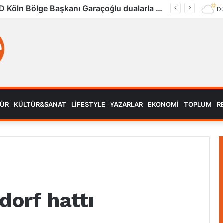
UID Köln Bölge Başkanı Garaçoğlu dualarla son yolculuğuna uğurlandı
Dü
MÜR
KÜLTÜR&SANAT
LIFESTYLE
YAZARLAR
EKONOMI
TOPLUM
R
dorf hattı