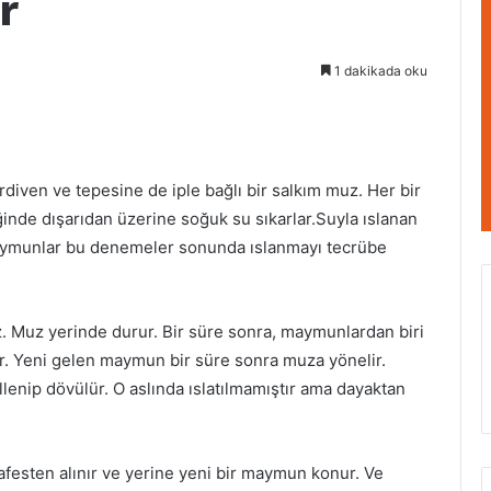
r
1 dakikada oku
diven ve tepesine de iple bağlı bir salkım muz. Her bir
de dışarıdan üzerine soğuk su sıkarlar.Suyla ıslanan
munlar bu denemeler sonunda ıslanmayı tecrübe
 Muz yerinde durur. Bir süre sonra, maymunlardan biri
lir. Yeni gelen maymun bir süre sonra muza yönelir.
enip dövülür. O aslında ıslatılmamıştır ama dayaktan
festen alınır ve yerine yeni bir maymun konur. Ve