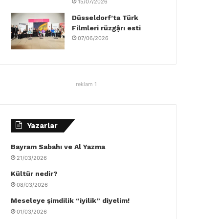
15/07/2026
Düsseldorf’ta Türk
Filmleri rüzgậrı esti
07/06/2026
reklam 1
Yazarlar
Bayram Sabahı ve Al Yazma
21/03/2026
Kültür nedir?
08/03/2026
Meseleye şimdilik “iyilik” diyelim!
01/03/2026