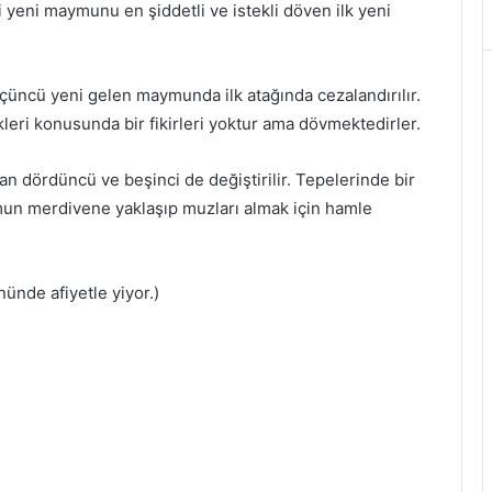
i yeni maymunu en şiddetli ve istekli döven ilk yeni
çüncü yeni gelen maymunda ilk atağında cezalandırılır.
leri konusunda bir fikirleri yoktur ama dövmektedirler.
n dördüncü ve beşinci de değiştirilir. Tepelerinde bir
ymun merdivene yaklaşıp muzları almak için hamle
ünde afiyetle yiyor.)