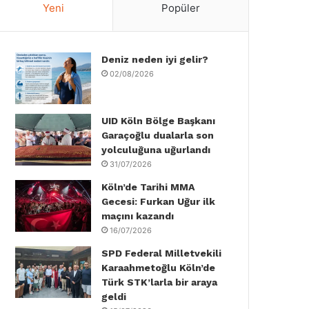
Yeni
Popüler
e
t
k
T
t
T
b
t
e
u
a
o
Deniz neden iyi gelir?
o
e
d
b
g
k
02/08/2026
o
r
I
e
r
k
n
a
UID Köln Bölge Başkanı
Garaçoğlu dualarla son
m
yolculuğuna uğurlandı
31/07/2026
Köln’de Tarihi MMA
Gecesi: Furkan Uğur ilk
maçını kazandı
16/07/2026
SPD Federal Milletvekili
Karaahmetoğlu Köln’de
Türk STK’larla bir araya
geldi