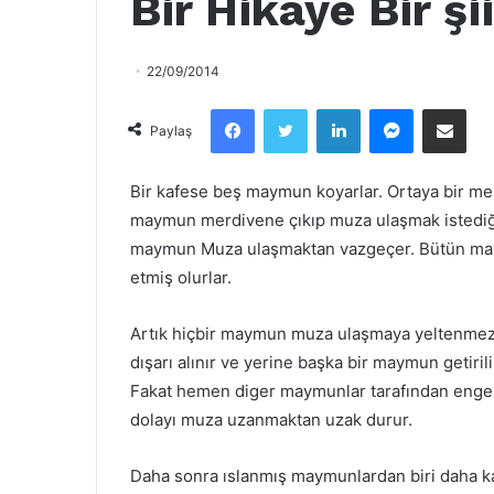
Bir Hikaye Bir şii
22/09/2014
Facebook
Twitter
LinkedIn
Messenger
Email olarak paylaş
Paylaş
B
ir kafese beş maymun koyarlar. Ortaya bir mer
maymun merdivene çıkıp muza ulaşmak istediğin
maymun Muza ulaşmaktan vazgeçer. Bütün may
etmiş olurlar.
Artık hiçbir maymun muza ulaşmaya yeltenmez.
dışarı alınır ve yerine başka bir maymun getiri
Fakat hemen diger maymunlar tarafından engell
dolayı muza uzanmaktan uzak durur.
Daha sonra ıslanmış maymunlardan biri daha ka