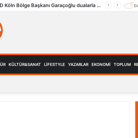
Dü
MÜR
KÜLTÜR&SANAT
LIFESTYLE
YAZARLAR
EKONOMI
TOPLUM
R