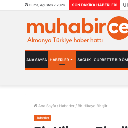
SON DAKIKA HABERLERI
Cuma, Ağustos 7 2026
ANA SAYFA
HABERLER
SAĞLIK
GURBETTE BIR Ö
Ana Sayfa
/
Haberler
/
Bir Hikaye Bir şiir
Haberler