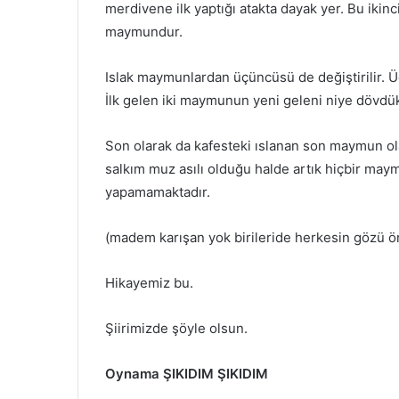
merdivene ilk yaptığı atakta dayak yer. Bu ikinc
maymundur.
Islak maymunlardan üçüncüsü de değiştirilir. Ü
İlk gelen iki maymunun yeni geleni niye dövdük
Son olarak da kafesteki ıslanan son maymun ola
salkım muz asılı olduğu halde artık hiçbir ma
yapamamaktadır.
(madem karışan yok birileride herkesin gözü ön
Hikayemiz bu.
Şiirimizde şöyle olsun.
Oynama ŞIKIDIM ŞIKIDIM