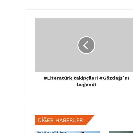
#Literatürk takipçileri #Gözdağı`nı
beğendi
DIĞER HABERLER