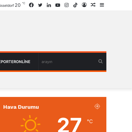
℃
20
Facebook
Twitter
LinkedIn
YouTube
Instagram
TikTok
Giriş
Rastgele
Kenar
sseldorf
Haber
Bölmesi
arayın
EPORTERONLINE
Hava Durumu
27
℃