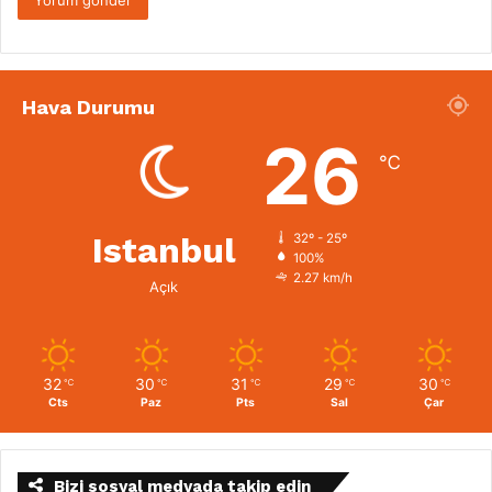
Hava Durumu
26
℃
Istanbul
32º - 25º
100%
2.27 km/h
Açık
32
30
31
29
30
℃
℃
℃
℃
℃
Cts
Paz
Pts
Sal
Çar
Bizi sosyal medyada takip edin