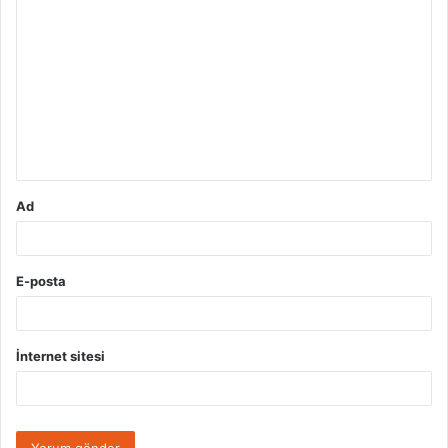
Y
o
r
u
m
*
Ad
E-posta
İnternet sitesi