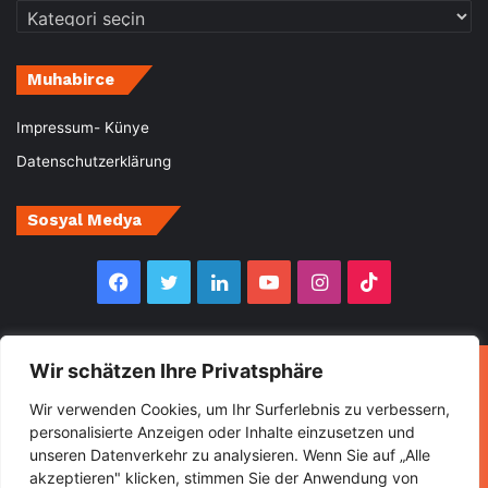
Kategoriler
Muhabirce
Impressum- Künye
Datenschutzerklärung
Sosyal Medya
Facebook
Twitter
LinkedIn
YouTube
Instagram
TikTok
Wir schätzen Ihre Privatsphäre
© Copyright 2026, All Rights Reserved Muhabirce
Wir verwenden Cookies, um Ihr Surferlebnis zu verbessern,
Ana Sayfa
Haberler
Ekonomi
Gurbette Bir Ömür
personalisierte Anzeigen oder Inhalte einzusetzen und
unseren Datenverkehr zu analysieren. Wenn Sie auf „Alle
Kültür&Sanat
Spor
Turizm
akzeptieren" klicken, stimmen Sie der Anwendung von