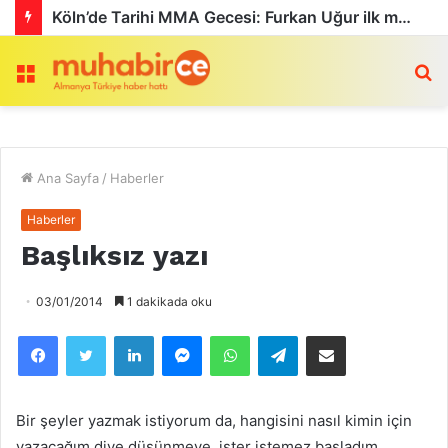
Köln’de Tarihi MMA Gecesi: Furkan Uğur ilk maçını kazandı
Menü
a
Ana Sayfa
/
Haberler
Haberler
Başlıksız yazı
03/01/2014
1 dakikada oku
Facebook
Twitter
LinkedIn
Messenger
WhatsApp
Telegram
Email olarak paylaş
Bir şeyler yazmak istiyorum da, hangisini nasıl kimin için
yazacağım diye düşünmeye, ister istemez başladım.