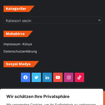
Kategoriler
Kategoriler
Muhabirce
Impressum- Künye
Datenschutzerklärung
Sosyal Medya
Facebook
Twitter
LinkedIn
YouTube
Instagram
TikTok
Wir schätzen Ihre Privatsphäre
© Copyright 2026, All Rights Reserved Muhabirce
Wir verwenden Cookies, um Ihr Surferlebnis zu verbessern,