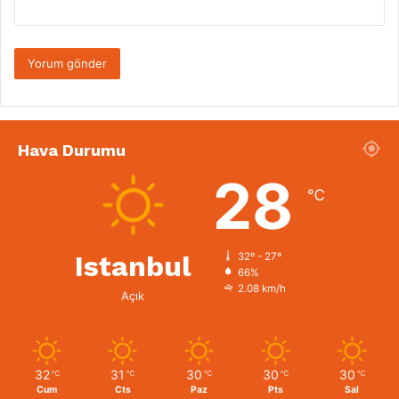
Hava Durumu
28
℃
Istanbul
32º - 27º
66%
2.08 km/h
Açık
32
31
30
30
30
℃
℃
℃
℃
℃
Cum
Cts
Paz
Pts
Sal