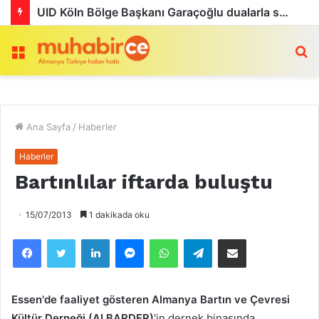
UID Köln Bölge Başkanı Garaçoğlu dualarla son yolculuğuna uğurlandı
Menü
a
Ana Sayfa
/
Haberler
Haberler
Bartınlılar iftarda buluştu
15/07/2013
1 dakikada oku
Facebook
Twitter
LinkedIn
Messenger
WhatsApp
Telegram
Email olarak paylaş
Essen'de faaliyet gösteren Almanya Bartın ve Çevresi
Kültür Derneği (ALBARDER)
'in dernek binasında