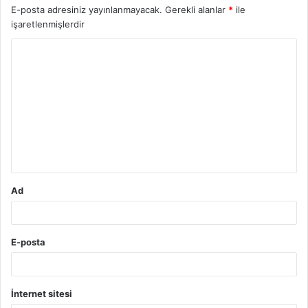
E-posta adresiniz yayınlanmayacak.
Gerekli alanlar
*
ile
işaretlenmişlerdir
Y
o
r
u
m
*
Ad
E-posta
İnternet sitesi