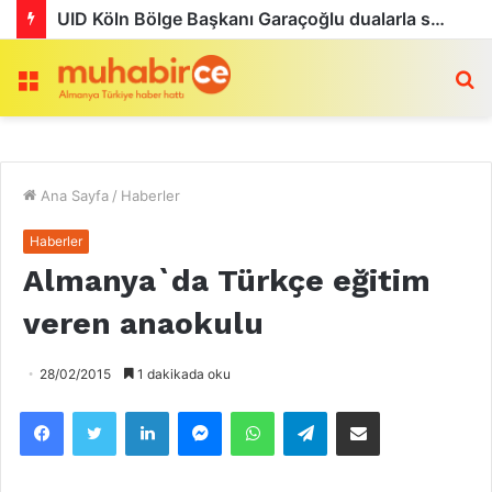
UID Köln Bölge Başkanı Garaçoğlu dualarla son yolculuğuna uğurlandı
Menü
a
Ana Sayfa
/
Haberler
Haberler
Almanya`da Türkçe eğitim
veren anaokulu
28/02/2015
1 dakikada oku
Facebook
Twitter
LinkedIn
Messenger
WhatsApp
Telegram
Email olarak paylaş