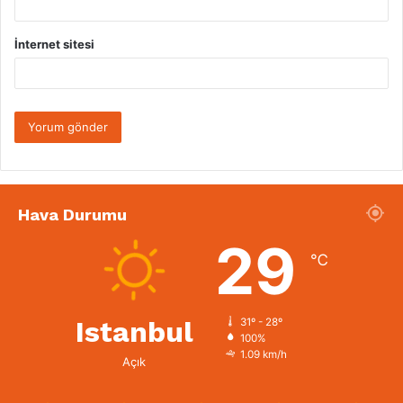
İnternet sitesi
Hava Durumu
29
℃
Istanbul
31º - 28º
100%
1.09 km/h
Açık