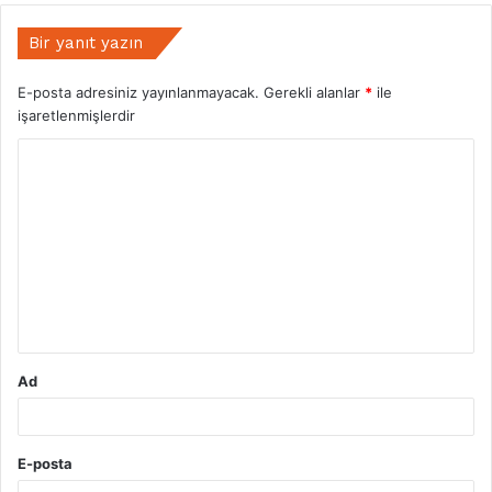
Bir yanıt yazın
E-posta adresiniz yayınlanmayacak.
Gerekli alanlar
*
ile
işaretlenmişlerdir
Y
o
r
u
m
*
Ad
E-posta