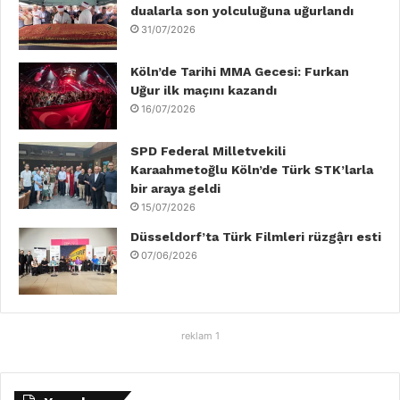
dualarla son yolculuğuna uğurlandı
k
n
a
31/07/2026
m
Köln’de Tarihi MMA Gecesi: Furkan
Uğur ilk maçını kazandı
16/07/2026
SPD Federal Milletvekili
Karaahmetoğlu Köln’de Türk STK’larla
bir araya geldi
15/07/2026
Düsseldorf’ta Türk Filmleri rüzgậrı esti
07/06/2026
reklam 1