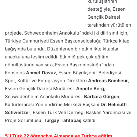
kuruluşlarının
desteğiyle, Essen
Gençlik Dairesi
tarafından yürütülen
projede, Schwedenheim Anaokulu`ndaki iki dilli sınıf için,
Türkiye Cumhuriyeti Essen Başkonsolosluğu Türkçe kitap
bağışında bulundu. Düzenlenen bir etkinlikte kitaplar
anaokuluna teslim edildi. Etkinliğ pek çok eğitim
gönüllüsünün yanısıra, Essen Başkonlosluğu`ndan
Konsolos
Ahmet Davaz,
Essen Büyükşehir Belediyesi
Spor, Kültür ve Entegrasyon Direktörü
Andreas Bomheur
,
Essen Gençlik Dairesi Müdüresi
Annete Berg
,
Schwedenheim Anaokulu Müdüresi
Barbara Görgen
,
Kültürlerarası Yönlendirme Merkezi Başkanı
Dr. Helmuth
Schweitzer
, Essen Türk Veli Derneği Başkan Yardımcısı ve
Proje Sorumlusu
Turgay Tahtabaş
katıldı.
5`i Türk 22 öğrenciye Almanca ve Türkçe eğitim