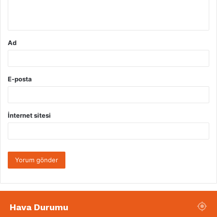
m
*
Ad
E-posta
İnternet sitesi
Hava Durumu