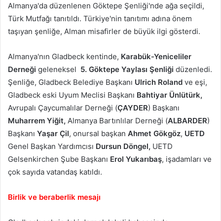
Almanya'da düzenlenen Göktepe Şenliği'nde ağa seçildi,
Türk Mutfağı tanıtıldı. Türkiye'nin tanıtımı adına önem
taşıyan şenliğe, Alman misafirler de büyük ilgi gösterdi.
Almanya'nın Gladbeck kentinde,
Karabük-Yeniceliler
Derneği
geleneksel
5. Göktepe Yaylası Şenliği
düzenledi.
Şenliğe, Gladbeck Belediye Başkanı
Ulrich Roland
ve eşi,
Gladbeck eski Uyum Meclisi Başkanı
Bahtiyar Ünlütürk,
Avrupalı Çaycumalılar Derneği (
ÇAYDER
) Başkanı
Muharrem Yiğit,
Almanya Bartınlılar Derneği (
ALBARDER
)
Başkanı
Yaşar Çil
, onursal başkan
Ahmet Gökgöz
,
UETD
Genel Başkan Yardımcısı
Dursun Döngel,
UETD
Gelsenkirchen Şube Başkanı
Erol Yukarıbaş
, işadamları ve
çok sayıda vatandaş katıldı.
Birlik ve beraberlik mesajı