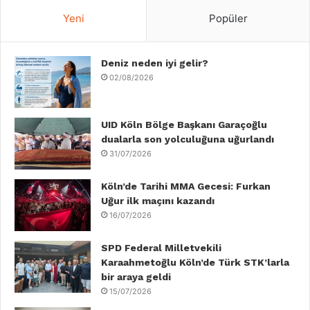
c
i
n
u
s
k
Yeni
Popüler
e
t
k
T
t
T
b
Deniz neden iyi gelir?
t
e
u
a
o
02/08/2026
o
e
d
b
g
k
o
r
I
e
r
UID Köln Bölge Başkanı Garaçoğlu
dualarla son yolculuğuna uğurlandı
k
n
a
31/07/2026
m
Köln’de Tarihi MMA Gecesi: Furkan
Uğur ilk maçını kazandı
16/07/2026
SPD Federal Milletvekili
Karaahmetoğlu Köln’de Türk STK’larla
bir araya geldi
15/07/2026