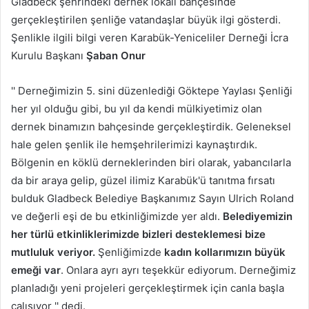
Gladbeck şehrindeki dernek lokali bahçesinde
gerçekleştirilen şenliğe vatandaşlar büyük ilgi gösterdi.
Şenlikle ilgili bilgi veren Karabük-Yeniceliler Derneği İcra
Kurulu Başkanı
Şaban Onur
'' Derneğimizin 5. sini düzenlediği Göktepe Yaylası Şenliği
her yıl olduğu gibi, bu yıl da kendi mülkiyetimiz olan
dernek binamızın bahçesinde gerçekleştirdik. Geleneksel
hale gelen şenlik ile hemşehrilerimizi kaynaştırdık.
Bölgenin en köklü derneklerinden biri olarak, yabancılarla
da bir araya gelip, güzel ilimiz Karabük'ü tanıtma fırsatı
bulduk Gladbeck Belediye Başkanımız Sayın Ulrich Roland
ve değerli eşi de bu etkinliğimizde yer aldı.
Belediyemizin
her türlü etkinliklerimizde bizleri desteklemesi bize
mutluluk veriyor.
Şenliğimizde
kadın kollarımızın büyük
emeği var
. Onlara ayrı ayrı teşekkür ediyorum. Derneğimiz
planladığı yeni projeleri gerçekleştirmek için canla başla
çalışıyor '' dedi.