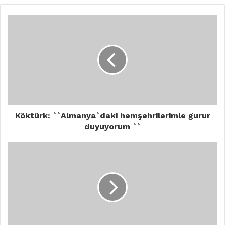
Köktürk: ``Almanya`daki hemşehrilerimle gurur
duyuyorum ``