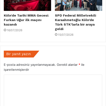
Köln’de Tarihi MMA Gecesi:
SPD Federal Milletvekili
Furkan Uğur ilk maçını
Karaahmetoğlu Köln’de
kazandı
Türk STK’larla bir araya
geldi
16/07/2026
15/07/2026
Bir yanıt yazın
E-posta adresiniz yayınlanmayacak.
Gerekli alanlar
*
ile
işaretlenmişlerdir
Y
o
r
u