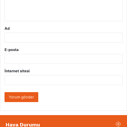
m
*
Ad
E-posta
İnternet sitesi
Hava Durumu