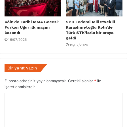
Köln’de Tarihi MMA Gecesi:
SPD Federal Milletvekili
Furkan Uğur ilk maçını
Karaahmetoğlu Köln’de
kazandı
Türk STK’larla bir araya
geldi
16/07/2026
15/07/2026
Bir yanıt yazın
E-posta adresiniz yayınlanmayacak.
Gerekli alanlar
*
ile
işaretlenmişlerdir
Y
o
r
u