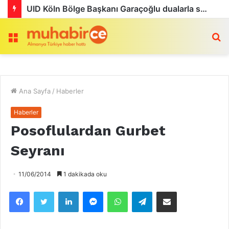
UID Köln Bölge Başkanı Garaçoğlu dualarla son yolculuğuna uğurlandı
Menü
a
Ana Sayfa
/
Haberler
Haberler
Posoflulardan Gurbet
Seyranı
11/06/2014
1 dakikada oku
Facebook
Twitter
LinkedIn
Messenger
WhatsApp
Telegram
Email olarak paylaş