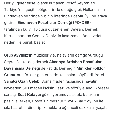
Her yıl geleneksel olarak kutlanan Posof Seyranları
Türkiye`nin çeşitli bölgelerinde olduğu gibi, Hollanda’nın
Eindhoven şehrinde 5 binin üzerinde Posoflu`yu bir araya
getirdi.
Eindhoven Posoflular Derneği (PO-DER)
tarafından bu yıl 10.cusu düzenlenen Seyran, Dernek
Kurucularından Cengiz Deniz`in kısa zaman önce vefatı
nedeni ile buruk başladı.
Grup Ayyıldız’ın
müzikleriyle, halayların damga vurduğu
Seyran`a, kardeş dernek
Almanya Ardahan Posoflular
Dayanışma Derneği
de katıldı. Derneğin
Minikler Folklor
Grubu`
nun folklor gösterisi de katılanları büyüledi. Yerel
Sanatçı
Ozan Çelebi
Soma maden faciasında hayatını
kaybeden 301 maden işcisini, sazı ve sözüyle andı. Yöresel
sanatçı
Suat Kalaycı
güzel yorumuyla adeta kulakların
pasını silerken, Posof`un meşhur “Tavuk Barı” oyunu ile
sıla hasretini dindirip, konuklara eğlenceli dakikalar yaşattı.