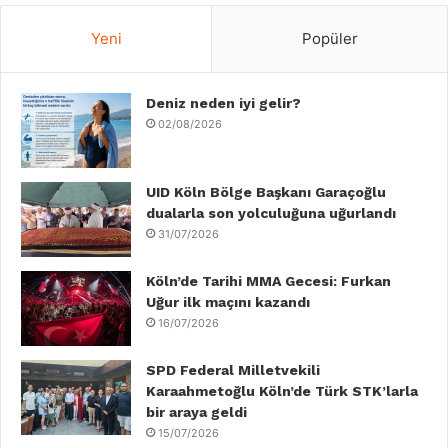
c
i
n
u
s
k
Yeni
Popüler
e
t
k
T
t
T
b
Deniz neden iyi gelir?
t
e
u
a
o
02/08/2026
o
e
d
b
g
k
o
r
I
e
r
UID Köln Bölge Başkanı Garaçoğlu
dualarla son yolculuğuna uğurlandı
k
n
a
31/07/2026
m
Köln’de Tarihi MMA Gecesi: Furkan
Uğur ilk maçını kazandı
16/07/2026
SPD Federal Milletvekili
Karaahmetoğlu Köln’de Türk STK’larla
bir araya geldi
15/07/2026