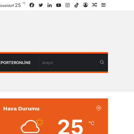
℃
25
Facebook
Twitter
LinkedIn
YouTube
Instagram
TikTok
Giriş
Rastgele
Kenar
sseldorf
Haber
Bölmesi
arayın
EPORTERONLINE
Hava Durumu
25
℃