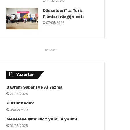
15/07/2026
Düsseldorf’ta Türk
Filmleri rüzgậrı esti
07/06/2026
reklam 1
Yazarlar
Bayram Sabahı ve Al Yazma
21/03/2026
Kültür nedir?
08/03/2026
Meseleye şimdilik “iyilik” diyelim!
01/03/2026