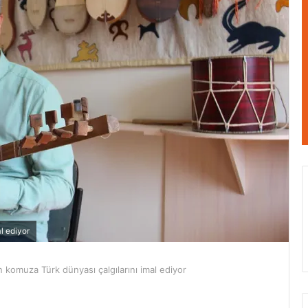
l ediyor
 komuza Türk dünyası çalgılarını imal ediyor