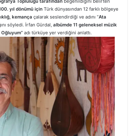
grafya Topluluğu tarafından
beğenildiğini belirten
100. yıl dönümü için
Türk dünyasından 12 farklı bölgeye
 ıklığ, kemança
çalarak seslendirdiği ve adını “
Ata
ını söyledi.
İrfan Gürdal,
albümde 11 geleneksel müzik
rk Oğluyum”
adı türküye yer verdiğini anlattı.