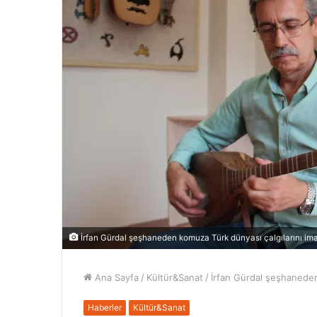
İrfan Gürdal şeşhaneden komuza Türk dünyası çalgılarını ima
Ana Sayfa
/
Kültür&Sanat
/
İrfan Gürdal şeşhaneden
Haberler
Kültür&Sanat