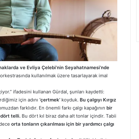
aynaklarda ve Evliya Çelebi’nin Seyahatnamesi’nde
ı orkestrasında kullanılmak üzere tasarlayarak imal
iyor.” ifadesini kullanan Gürdal, şunları kaydetti:
rdiğimiz için adını
‘çertmek’
koyduk.
Bu çalgıyı Kırgız
omuzdan farklıdır. En önemli farkı çalgı kapağının
bir
dört telli.
Bu dört kıl biraz daha alt tonlar içindir. Tabii
adece
orta tonların çıkarılması için bir yardımcı çalgı