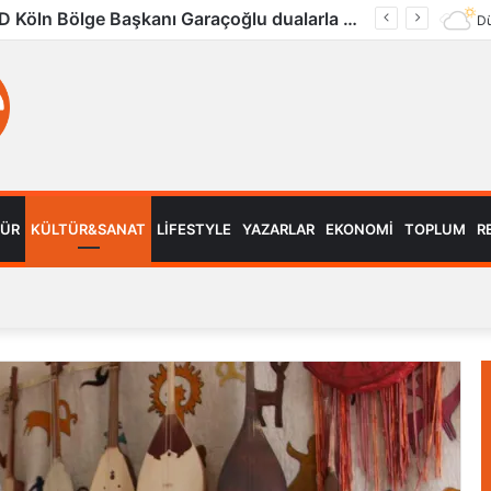
Köln’de Tarihi MMA Gecesi: Furkan Uğur ilk maçını kazandı
Dü
MÜR
KÜLTÜR&SANAT
LIFESTYLE
YAZARLAR
EKONOMI
TOPLUM
R