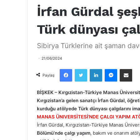
İrfan Gürdal ş
Türk dünyası çal
Sibirya Türklerine ait şaman dav
21/06/2024
Facebook
Twitter
LinkedIn
Messenger
Email olarak paylaş
Paylaş
BİŞKEK – Kırgızistan-Türkiye Manas Üniversit
Kırgızistan’a gelen sanatçı İrfan Gürdal, öğret
kurduğu atölyede Türk dünyası çalgılarını ima
MANAS ÜNIVERSİTESİ’NDE ÇALGI YAPIM AT
İrfan Gürdal, Kırgızistan-Türkiye Manas Üniver
Bölümü’nde çalgı yapım
, bakım ve onarım atö