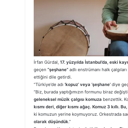
İrfan Gürdal,
17. yüzyılda İstanbul’da, eski k
geçen
“şeşhane”
adlı enstrümanı halk çalgılar
ettiğini dile getirdi.
“Türkiye’de adı
‘kopuz’ veya ‘şeşhane’
diye geç
“Biz, burada yaptığımızın formunu biraz değişti
geleneksel müzik çalgısı komuza
benzettik. K
kısmı deri, diğer kısmı ağaç.
Komuz 3 kıllı. Bu, 
ki komuzun yerine koymuyoruz. Orkestrada s
olarak düşündük
.”