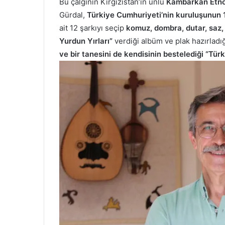
Bu çalgının Kırgızistan’ın ünlü
Kambarkan Etno
Gürdal,
Türkiye Cumhuriyeti’nin kuruluşunun 
ait 12 şarkıyı seçip
komuz, dombra, dutar, saz,
Yurdun Yırları”
verdiği albüm ve plak hazırladığ
ve bir tanesini de kendisinin bestelediği “Tü