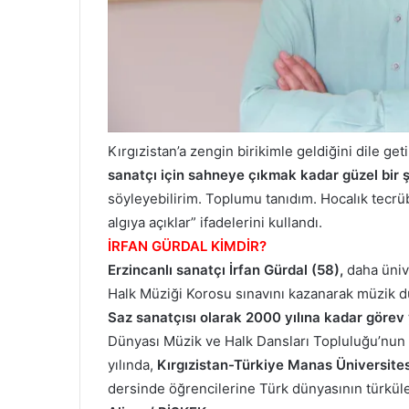
Kırgızistan’a zengin birikimle geldiğini dile get
sanatçı için sahneye çıkmak kadar güzel bir 
söyleyebilirim. Toplumu tanıdım. Hocalık tecrüb
algıya açıklar” ifadelerini kullandı.
İRFAN GÜRDAL KİMDİR?
Erzincanlı sanatçı İrfan Gürdal (58),
daha üniv
Halk Müziği Korosu sınavını kazanarak müzik d
Saz sanatçısı olarak 2000 yılına kadar görev
Dünyası Müzik ve Halk Dansları Topluluğu’nun 
yılında,
Kırgızistan-Türkiye Manas Üniversites
dersinde öğrencilerine Türk dünyasının türküle