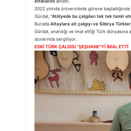
ettiklerini
anlattı.
2022 yılında üniversitede göreve başladığında
Gürdal,
“Atölyede bu çalgıları tek tek tamir 
Burada
Altaylara ait çalgıyı ve Sibirya Türkle
Gürdal, onardığı ve imal ettiği Türk dünyasına ait
duvarında sergiliyor.
ESKİ TÜRK ÇALGISI “ŞEŞHANE”Yİ İMAL ETTİ