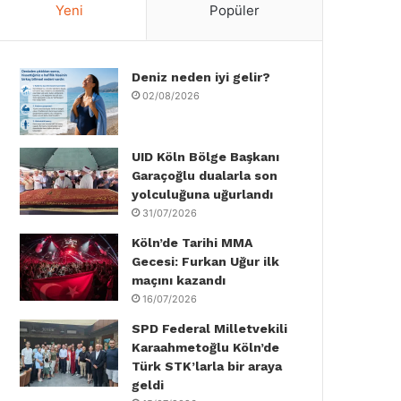
Yeni
Popüler
e
t
k
T
t
T
b
t
e
u
a
o
Deniz neden iyi gelir?
o
e
d
b
g
k
02/08/2026
o
r
I
e
r
k
n
a
UID Köln Bölge Başkanı
Garaçoğlu dualarla son
m
yolculuğuna uğurlandı
31/07/2026
Köln’de Tarihi MMA
Gecesi: Furkan Uğur ilk
maçını kazandı
16/07/2026
SPD Federal Milletvekili
Karaahmetoğlu Köln’de
Türk STK’larla bir araya
geldi