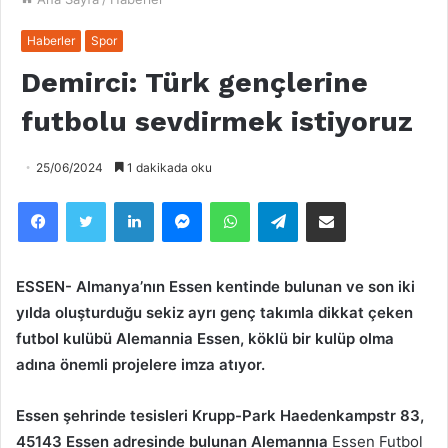
Haberler
Spor
Demirci: Türk gençlerine
futbolu sevdirmek istiyoruz
25/06/2024
1 dakikada oku
Facebook
Twitter
LinkedIn
Messenger
WhatsApp
Telegram
Email olarak paylaş
ESSEN- Almanya’nın Essen kentinde bulunan ve son iki
yılda oluşturduğu sekiz ayrı genç takımla dikkat çeken
futbol kulübü Alemannia Essen, köklü bir kulüp olma
adına önemli projelere imza atıyor.
Essen şehrinde tesisleri Krupp-Park Haedenkampstr 83,
45143 Essen adresinde bulunan Alemannıa
Essen Futbol