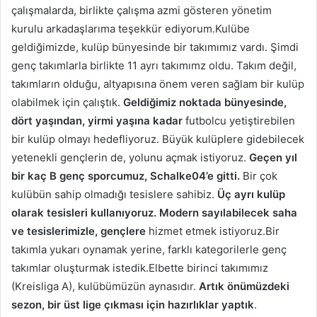
çalışmalarda, birlikte çalışma azmi gösteren yönetim
kurulu arkadaşlarıma teşekkür ediyorum.Kulübe
geldiğimizde, kulüp bünyesinde bir takımımız vardı. Şimdi
genç takımlarla birlikte 11 ayrı takımımz oldu. Takım değil,
takımların olduğu, altyapısına önem veren sağlam bir kulüp
olabilmek için çalıştık.
Geldiğimiz noktada bünyesinde,
dört yaşından, yirmi yaşına kadar
futbolcu yetiştirebilen
bir kulüp olmayı hedefliyoruz. Büyük kulüplere gidebilecek
yetenekli gençlerin de, yolunu açmak istiyoruz.
Geçen yıl
bir kaç B genç sporcumuz, Schalke04’e gitti.
Bir çok
kulübün sahip olmadığı tesislere sahibiz.
Üç ayrı kulüp
olarak tesisleri kullanıyoruz. Modern sayılabilecek saha
ve tesislerimizle, gençlere
hizmet etmek istiyoruz.Bir
takımla yukarı oynamak yerine, farklı kategorilerle genç
takımlar oluşturmak istedik.Elbette birinci takımımız
(Kreisliga A), kulübümüzün aynasıdır.
Artık önümüzdeki
sezon, bir üst lige çıkması için hazırlıklar yaptık
.