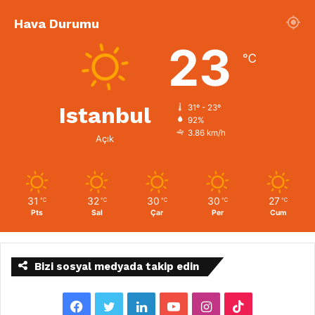
Hava Durumu
23
℃
Istanbul
31º - 23º
92%
3.86 km/h
Açık
31
32
30
30
27
℃
℃
℃
℃
℃
Pts
Sal
Çar
Per
Cum
Bizi sosyal medyada takip edin
F
T
L
Y
I
T