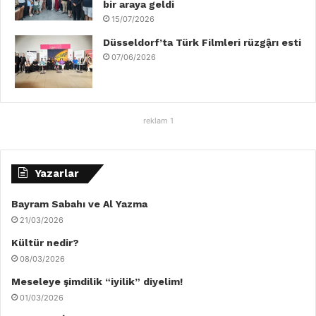
bir araya geldi
15/07/2026
Düsseldorf’ta Türk Filmleri rüzgậrı esti
07/06/2026
reklam 1
Yazarlar
Bayram Sabahı ve Al Yazma
21/03/2026
Kültür nedir?
08/03/2026
Meseleye şimdilik “iyilik” diyelim!
01/03/2026