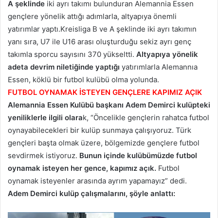
A şeklinde
iki ayrı takımı bulunduran Alemannia Essen
gençlere yönelik attığı adımlarla, altyapıya önemli
yatırımlar yaptı.Kreisliga B ve A şeklinde iki ayrı takımın
yanı sıra, U7 ile U16 arası oluşturduğu sekiz ayrı genç
takımla sporcu sayısını 370 yükseltti.
Altyapıya yönelik
adeta devrim niletiğinde yaptığı
yatırımlarla Alemannıa
Essen, köklü bir futbol kulübü olma yolunda.
FUTBOL OYNAMAK İSTEYEN GENÇLERE KAPIMIZ AÇIK
Alemannia Essen Kulübü başkanı Adem Demirci kulüpteki
yeniliklerle ilgili olara
k, “Öncelikle gençlerin rahatca futbol
oynayabilecekleri bir kulüp sunmaya çalışıyoruz. Türk
gençleri başta olmak üzere, bölgemizde gençlere futbol
sevdirmek istiyoruz.
Bunun içinde kulübümüzde futbol
oynamak isteyen her gence, kapımız açık.
Futbol
oynamak isteyenler arasında ayrım yapamayız” dedi.
Adem Demirci kulüp çalışmalarını, şöyle anlattı: