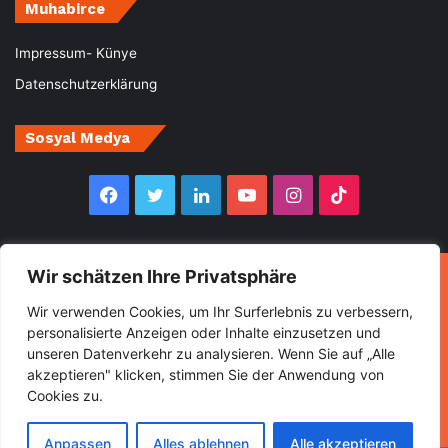
Muhabirce
Impressum- Künye
Datenschutzerklärung
Sosyal Medya
Facebook
Twitter
LinkedIn
YouTube
Instagram
TikTok
Wir schätzen Ihre Privatsphäre
© Copyright 2026, All Rights Reserved Muhabirce
Wir verwenden Cookies, um Ihr Surferlebnis zu verbessern,
Ana Sayfa
Haberler
Ekonomi
Gurbette Bir Ömür
personalisierte Anzeigen oder Inhalte einzusetzen und
unseren Datenverkehr zu analysieren. Wenn Sie auf „Alle
Kültür&Sanat
Spor
Turizm
akzeptieren" klicken, stimmen Sie der Anwendung von
Cookies zu.
Facebook
Twitter
LinkedIn
YouTube
Instagram
TikTok
Anpassen
Alles ablehnen
Alle akzeptieren