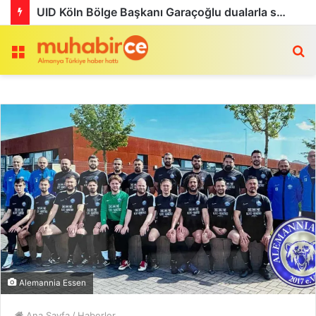
UID Köln Bölge Başkanı Garaçoğlu dualarla son yolculuğuna uğurlandı
Menü
a
Alemannia Essen
Ana Sayfa
/
Haberler