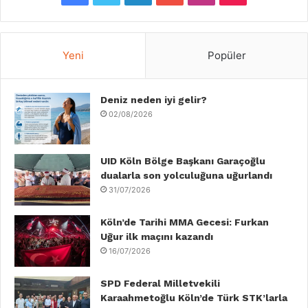
a
w
i
o
n
i
c
i
n
u
s
k
Yeni
Popüler
e
t
k
T
t
T
b
Deniz neden iyi gelir?
t
e
u
a
o
02/08/2026
o
e
d
b
g
k
o
r
I
e
r
UID Köln Bölge Başkanı Garaçoğlu
dualarla son yolculuğuna uğurlandı
k
n
a
31/07/2026
m
Köln’de Tarihi MMA Gecesi: Furkan
Uğur ilk maçını kazandı
16/07/2026
SPD Federal Milletvekili
Karaahmetoğlu Köln’de Türk STK’larla