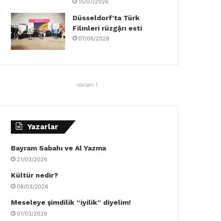
15/07/2026
Düsseldorf’ta Türk
Filmleri rüzgậrı esti
07/06/2026
reklam 1
Yazarlar
Bayram Sabahı ve Al Yazma
21/03/2026
Kültür nedir?
08/03/2026
Meseleye şimdilik “iyilik” diyelim!
01/03/2026