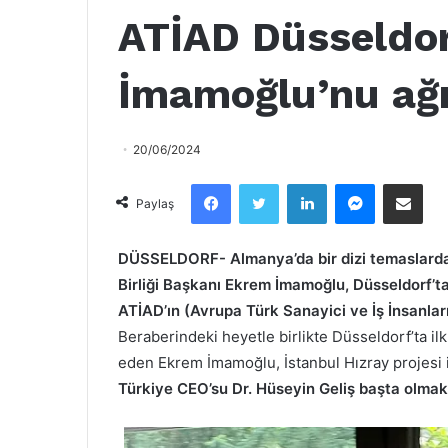
ATİAD Düsseldo
İmamoğlu’nu ağı
20/06/2024
Facebook
Twitter
LinkedIn
Messenger
Email olarak paylaş
Paylaş
DÜSSELDORF-
Almanya’da bir dizi temaslard
Birliği Başkanı Ekrem İmamoğlu, Düsseldorf’ta
ATİAD’ın (Avrupa Türk Sanayici ve İş İnsanlar
Beraberindeki heyetle birlikte Düsseldorf’ta i
eden Ekrem İmamoğlu, İstanbul Hızray projesi i
Türkiye CEO’su Dr. Hüseyin Geliş başta olmak ü