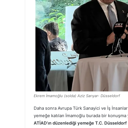
Ekrem İmamoğlu (solda) Aziz Sarıyar- Düsseldorf
Daha sonra Avrupa Türk Sanayici ve İş İnsanla
yemeğe katılan İmamoğlu burada bir konuşma y
ATİAD’ın düzenlediği yemeğe T.C. Düsseldorf 