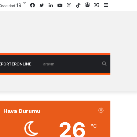
℃
19
Facebook
Twitter
LinkedIn
YouTube
Instagram
TikTok
Giriş
Rastgele
Kenar
üsseldorf
Haber
Bölmesi
arayın
EPORTERONLINE
Hava Durumu
26
℃