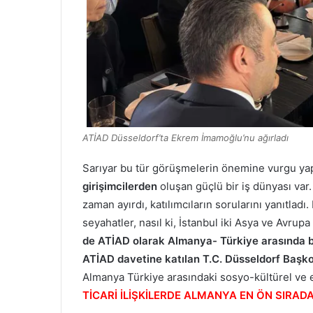
ATİAD Düsseldorf’ta Ekrem İmamoğlu’nu ağırladı
Sarıyar bu tür görüşmelerin önemine vurgu yap
girişimcilerden
oluşan güçlü bir iş dünyası va
zaman ayırdı, katılımcıların sorularını yanıtladı
seyahatler, nasıl ki, İstanbul iki Asya ve Avrup
de ATİAD olarak Almanya- Türkiye arasında bi
ATİAD davetine katılan T.C. Düsseldorf Başko
Almanya Türkiye arasındaki sosyo-kültürel ve ek
TİCARİ İLİŞKİLERDE ALMANYA EN ÖN SIRAD