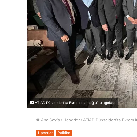
ATİAD Düsseldorf’ta Ekrem İmamoğlu’nu ağırladı
Ana Sayfa
/
Haberler
/
ATİAD Düsseldorf’ta Ekrem İ
Haberler
Politika