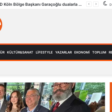
Köln’de Tarihi MMA Gecesi: Furkan Uğur ilk maçını kazandı
D
MÜR
KÜLTÜR&SANAT
LIFESTYLE
YAZARLAR
EKONOMI
TOPLUM
R