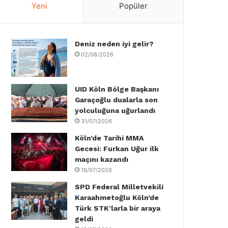
Yeni
Popüler
e
t
k
T
t
T
b
t
e
u
a
o
Deniz neden iyi gelir?
o
e
d
b
g
k
02/08/2026
o
r
I
e
r
k
n
a
UID Köln Bölge Başkanı
Garaçoğlu dualarla son
m
yolculuğuna uğurlandı
31/07/2026
Köln’de Tarihi MMA
Gecesi: Furkan Uğur ilk
maçını kazandı
16/07/2026
SPD Federal Milletvekili
Karaahmetoğlu Köln’de
Türk STK’larla bir araya
geldi