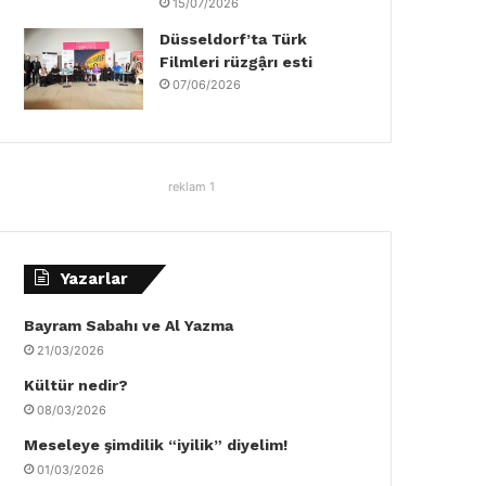
15/07/2026
Düsseldorf’ta Türk
Filmleri rüzgậrı esti
07/06/2026
reklam 1
Yazarlar
Bayram Sabahı ve Al Yazma
21/03/2026
Kültür nedir?
08/03/2026
Meseleye şimdilik “iyilik” diyelim!
01/03/2026