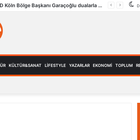
UID Köln Bölge Başkanı Garaçoğlu dualarla son yolculuğuna uğurlandı
D
MÜR
KÜLTÜR&SANAT
LIFESTYLE
YAZARLAR
EKONOMI
TOPLUM
R