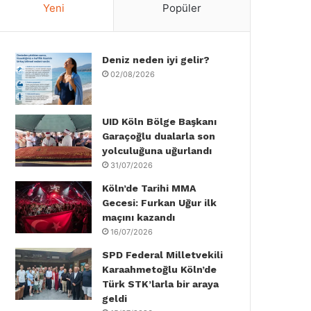
Yeni
Popüler
e
t
k
T
t
T
b
t
e
u
a
o
Deniz neden iyi gelir?
o
e
d
b
g
k
02/08/2026
o
r
I
e
r
k
n
a
UID Köln Bölge Başkanı
Garaçoğlu dualarla son
m
yolculuğuna uğurlandı
31/07/2026
Köln’de Tarihi MMA
Gecesi: Furkan Uğur ilk
maçını kazandı
16/07/2026
SPD Federal Milletvekili
Karaahmetoğlu Köln’de
Türk STK’larla bir araya
geldi