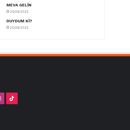
MEVA GELİN
24/09/2025
DUYDUM Kİ?
25/08/2025
ube
Instagram
TikTok