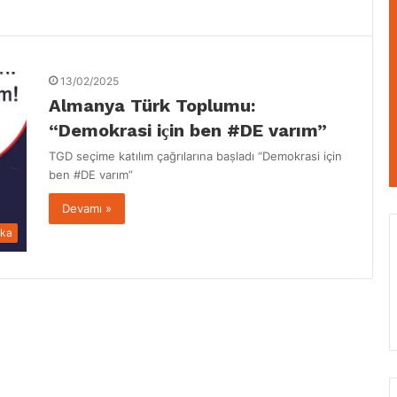
13/02/2025
Almanya Türk Toplumu:
“Demokrasi iҫin ben #DE varım”
TGD seҫime katılım ҫağrılarına baṣladı “Demokrasi iҫin
ben #DE varım”
Devamı »
ika