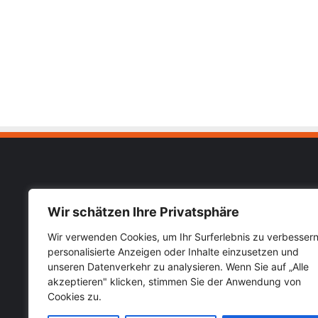
Muhab
Wir schätzen Ihre Privatsphäre
Impressu
Wir verwenden Cookies, um Ihr Surferlebnis zu verbessern
Almanya Türkiye güncel haberlerini
personalisierte Anzeigen oder Inhalte einzusetzen und
Datensch
öğrenebileceğiniz hızlı güvenilir haber
unseren Datenverkehr zu analysieren. Wenn Sie auf „Alle
sitesi Muhabirce.com
akzeptieren" klicken, stimmen Sie der Anwendung von
Cookies zu.
Kategoriler