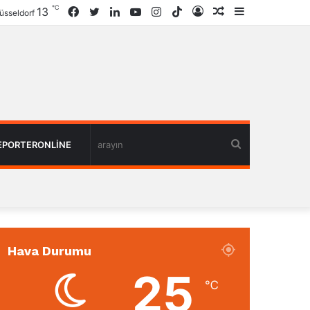
℃
13
Facebook
Twitter
LinkedIn
YouTube
Instagram
TikTok
Giriş
Rastgele
Kenar
üsseldorf
Haber
Bölmesi
arayın
EPORTERONLINE
Hava Durumu
25
℃