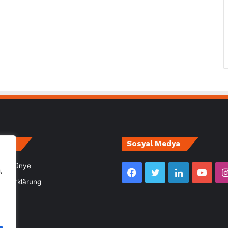
irce
Sosyal Medya
m- Künye
,
Facebook
Twitter
LinkedIn
YouT
utzerklärung