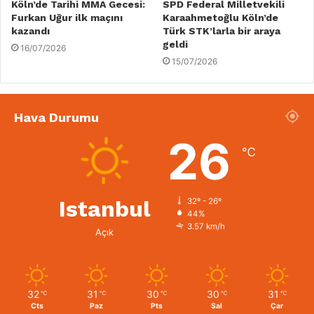
Köln’de Tarihi MMA Gecesi:
SPD Federal Milletvekili
Furkan Uğur ilk maçını
Karaahmetoğlu Köln’de
kazandı
Türk STK’larla bir araya
geldi
16/07/2026
15/07/2026
Hava Durumu
26
℃
Istanbul
32º - 26º
44%
3.57 km/h
Açık
32
31
30
30
31
℃
℃
℃
℃
℃
Cts
Paz
Pts
Sal
Çar