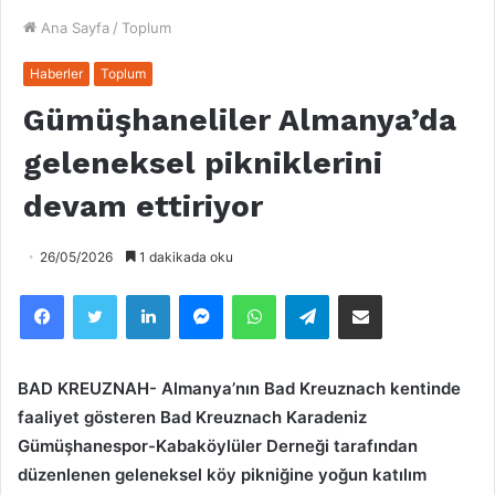
Ana Sayfa
/
Toplum
Haberler
Toplum
Gümüşhaneliler Almanya’da
geleneksel pikniklerini
devam ettiriyor
26/05/2026
1 dakikada oku
Facebook
Twitter
LinkedIn
Messenger
WhatsApp
Telegram
Email olarak paylaş
BAD KREUZNAH- Almanya’nın Bad Kreuznach kentinde
faaliyet gösteren Bad Kreuznach Karadeniz
Gümüşhanespor-Kabaköylüler Derneği tarafından
düzenlenen geleneksel köy pikniğine yoğun katılım