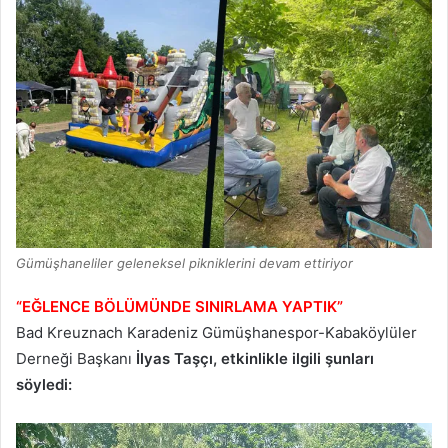
Gümüşhaneliler geleneksel pikniklerini devam ettiriyor
“EĞLENCE BÖLÜMÜNDE SINIRLAMA YAPTIK”
Bad Kreuznach Karadeniz Gümüşhanespor-Kabaköylüler
Derneği Başkanı
İlyas Taşçı, etkinlikle ilgili şunları
söyledi: