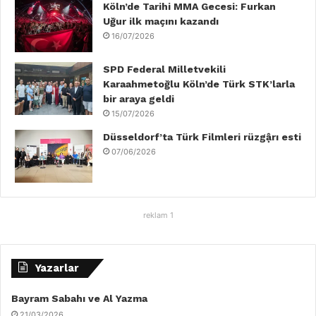
Köln’de Tarihi MMA Gecesi: Furkan
Uğur ilk maçını kazandı
16/07/2026
SPD Federal Milletvekili
Karaahmetoğlu Köln’de Türk STK’larla
bir araya geldi
15/07/2026
Düsseldorf’ta Türk Filmleri rüzgậrı esti
07/06/2026
reklam 1
Yazarlar
Bayram Sabahı ve Al Yazma
21/03/2026