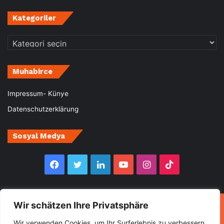
Kategoriler
Kategoriler
Muhabirce
Impressum- Künye
Datenschutzerklärung
Sosyal Medya
Facebook
Twitter
LinkedIn
YouTube
Instagram
TikTok
Wir schätzen Ihre Privatsphäre
© Copyright 2026, All Rights Reserved Muhabirce
Wir verwenden Cookies, um Ihr Surferlebnis zu verbessern,