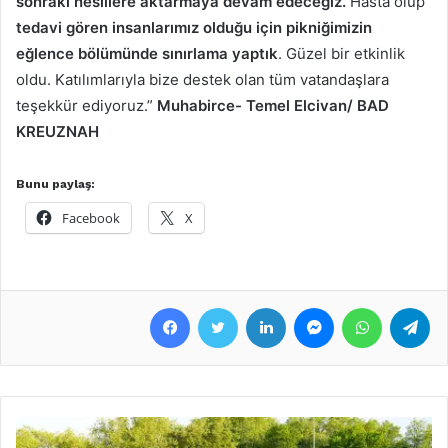
sonraki nesillere aktarmaya devam edeceğiz.
Hasta olup
tedavi gören insanlarımız olduğu için pikniğimizin
eğlence bölümünde sınırlama yaptık
. Güzel bir etkinlik
oldu. Katılımlarıyla bize destek olan tüm vatandaşlara
teşekkür ediyoruz.”
Muhabirce- Temel Elcivan/ BAD
KREUZNAH
Bunu paylaş:
Facebook
X
Facebook
Twitter
LinkedIn
Messenger
WhatsApp
Telegram