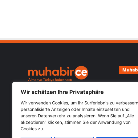
Muhab
Impressu
Almanya Türkiye güncel haberlerini
Wir schätzen Ihre Privatsphäre
Datensch
öğrenebileceğiniz hızlı güvenilir haber
sitesi Muhabirce.com
Wir verwenden Cookies, um Ihr Surferlebnis zu verbessern
personalisierte Anzeigen oder Inhalte einzusetzen und
unseren Datenverkehr zu analysieren. Wenn Sie auf „Alle
Kategoriler
akzeptieren" klicken, stimmen Sie der Anwendung von
Cookies zu.
Kategoriler