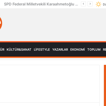
SPD Federal Milletvekili Karaahmetoğlu Köln’de Türk STK’larla bir araya geldi
Dü
MÜR
KÜLTÜR&SANAT
LIFESTYLE
YAZARLAR
EKONOMI
TOPLUM
R