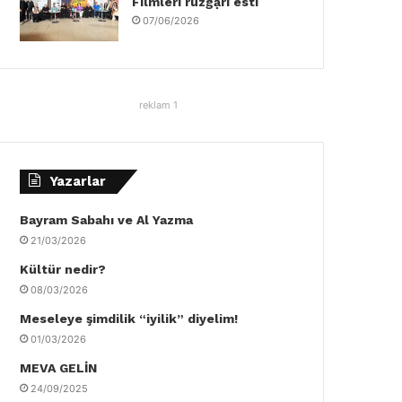
Filmleri rüzgậrı esti
07/06/2026
reklam 1
Yazarlar
Bayram Sabahı ve Al Yazma
21/03/2026
Kültür nedir?
08/03/2026
Meseleye şimdilik “iyilik” diyelim!
01/03/2026
MEVA GELİN
24/09/2025