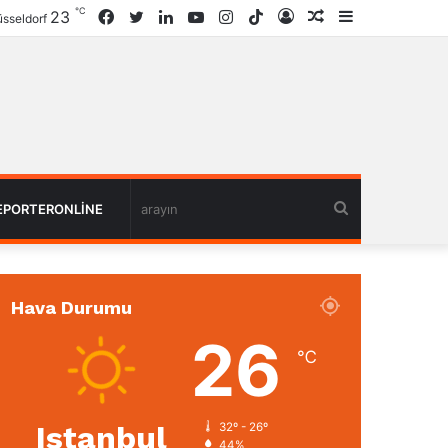
℃
23
Facebook
Twitter
LinkedIn
YouTube
Instagram
TikTok
Giriş
Rastgele
Kenar
sseldorf
Haber
Bölmesi
arayın
EPORTERONLINE
Hava Durumu
26
℃
Istanbul
32º - 26º
44%