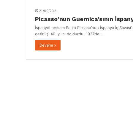
21/09/2021
Picasso’nun Guernica’sının İspanya
İspanyol ressam Pablo Picasso’nun İspanya İç Savaşı’
getirilişi 40. yılını doldurdu. 1937’de…
Devamı »