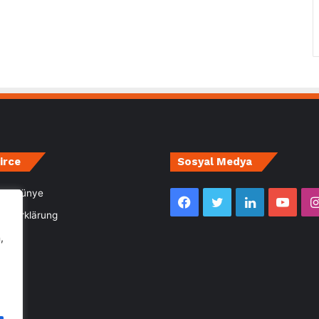
irce
Sosyal Medya
m- Künye
Facebook
Twitter
LinkedIn
YouT
utzerklärung
,