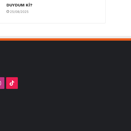
DUYDUM Kİ?
25/08/2025
ube
Instagram
TikTok