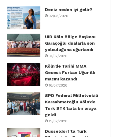
Deniz neden iyi gelir?
o
e
d
b
g
k
02/08/2026
o
r
I
e
r
k
n
a
UID Köln Bölge Başkanı
Garaçoğlu dualarla son
m
yolculuğuna uğurlandı
31/07/2026
Köln’de Tarihi MMA
Gecesi: Furkan Uğur ilk
maçını kazandı
16/07/2026
SPD Federal Milletvekili
Karaahmetoğlu Köln’de
Türk STK’larla bir araya
geldi
15/07/2026
Düsseldorf’ta Türk