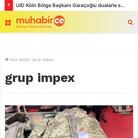
UID Köln Bölge Başkanı Garaçoğlu dualarla son yolculuğuna uğurlandı
Menü
a
Ana Sayfa
/
grup impex
grup impex