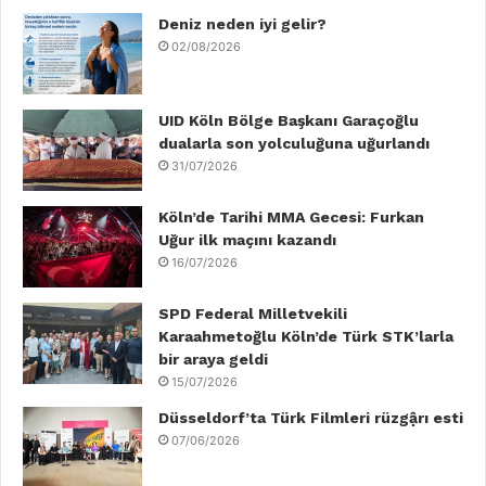
b
Deniz neden iyi gelir?
t
e
u
a
o
02/08/2026
o
e
d
b
g
k
o
r
I
e
r
UID Köln Bölge Başkanı Garaçoğlu
dualarla son yolculuğuna uğurlandı
k
n
a
31/07/2026
m
Köln’de Tarihi MMA Gecesi: Furkan
Uğur ilk maçını kazandı
16/07/2026
SPD Federal Milletvekili
Karaahmetoğlu Köln’de Türk STK’larla
bir araya geldi
15/07/2026
Düsseldorf’ta Türk Filmleri rüzgậrı esti
07/06/2026