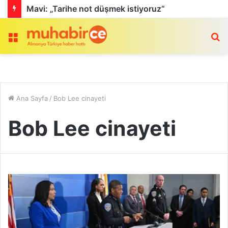
Mavi: „Tarihe not düṣmek istiyoruz“
Menü
a
Ana Sayfa
/
Bob Lee cinayeti
Bob Lee cinayeti