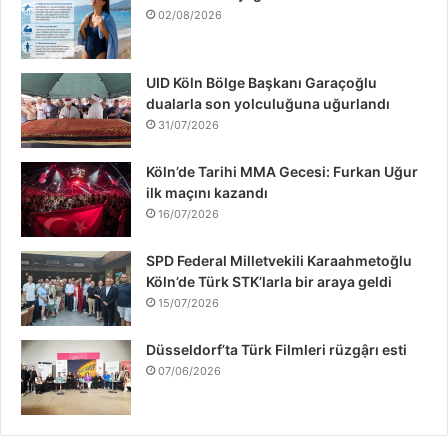
02/08/2026
o
e
d
b
g
k
o
r
I
e
r
UID Köln Bölge Başkanı Garaçoğlu
dualarla son yolculuğuna uğurlandı
k
n
a
31/07/2026
m
Köln’de Tarihi MMA Gecesi: Furkan Uğur
ilk maçını kazandı
16/07/2026
SPD Federal Milletvekili Karaahmetoğlu
Köln’de Türk STK’larla bir araya geldi
15/07/2026
Düsseldorf’ta Türk Filmleri rüzgậrı esti
07/06/2026