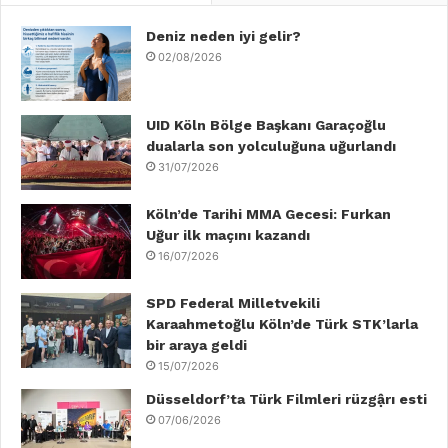
b
Deniz neden iyi gelir?
t
e
u
a
o
02/08/2026
o
e
d
b
g
k
o
r
I
e
r
UID Köln Bölge Başkanı Garaçoğlu
dualarla son yolculuğuna uğurlandı
k
n
a
31/07/2026
m
Köln’de Tarihi MMA Gecesi: Furkan
Uğur ilk maçını kazandı
16/07/2026
SPD Federal Milletvekili
Karaahmetoğlu Köln’de Türk STK’larla
bir araya geldi
15/07/2026
Düsseldorf’ta Türk Filmleri rüzgậrı esti
07/06/2026