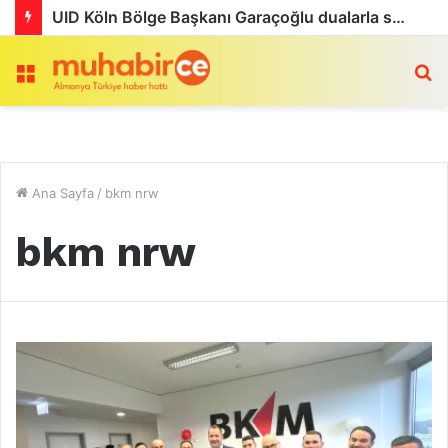
UID Köln Bölge Başkanı Garaçoğlu dualarla son yolculuğuna uğurlandı
Menü
a
Ana Sayfa
/
bkm nrw
bkm nrw