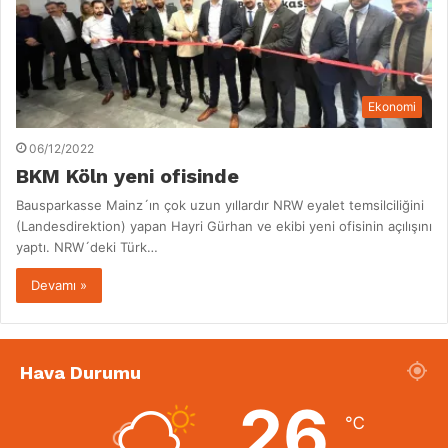
Ekonomi
06/12/2022
BKM Köln yeni ofisinde
Bausparkasse Mainz´ın çok uzun yıllardır NRW eyalet temsilciliğini
(Landesdirektion) yapan Hayri Gürhan ve ekibi yeni ofisinin açılışını
yaptı. NRW´deki Türk…
Devamı »
Hava Durumu
26
℃