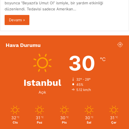
boyunca “Beyazıt’a Umut Ol” ismiyle, bir yardım etkinliği
düzenlendi. Tedavisi sadece Amerikan…
Devamı »
Hava Durumu
30
℃
Istanbul
32º - 28º
45%
5.12 km/h
Açık
32
31
30
30
31
℃
℃
℃
℃
℃
Cts
Paz
Pts
Sal
Çar