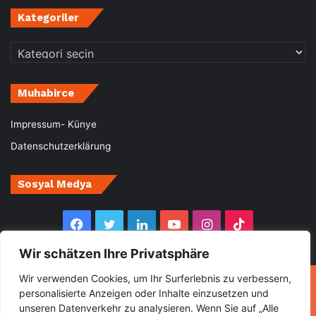
Kategoriler
Kategoriler
Muhabirce
Impressum- Künye
Datenschutzerklärung
Sosyal Medya
Facebook
Twitter
LinkedIn
YouTube
Instagram
TikTok
Wir schätzen Ihre Privatsphäre
Wir verwenden Cookies, um Ihr Surferlebnis zu verbessern,
© Copyright 2026, All Rights Reserved Muhabirce
personalisierte Anzeigen oder Inhalte einzusetzen und
unseren Datenverkehr zu analysieren. Wenn Sie auf „Alle
Ana Sayfa
Haberler
Ekonomi
Gurbette Bir Ömür