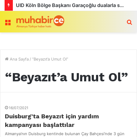
UID Köln Bölge Başkanı Garaçoğlu dualarla son yolculuğuna uğurlandı
Menü
a
Ana Sayfa
/
“Beyazıt’a Umut Ol”
“Beyazıt’a Umut Ol”
16/07/2021
Duisburg’ta Beyazıt için yardım
kampanyası başlattılar
Almanya’nın Duisburg kentinde bulunan Çay Bahçesi’nde 3 gün