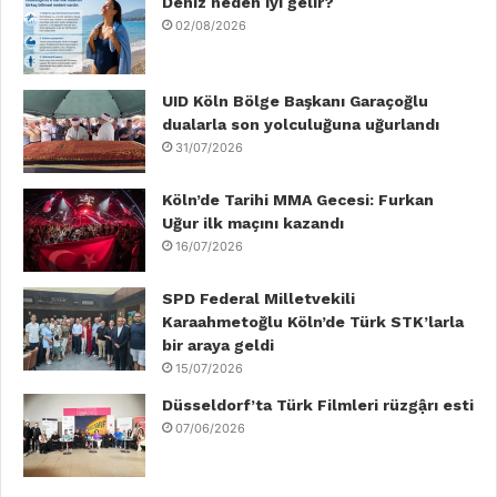
b
Deniz neden iyi gelir?
t
e
u
a
o
02/08/2026
o
e
d
b
g
k
o
r
I
e
r
UID Köln Bölge Başkanı Garaçoğlu
dualarla son yolculuğuna uğurlandı
k
n
a
31/07/2026
m
Köln’de Tarihi MMA Gecesi: Furkan
Uğur ilk maçını kazandı
16/07/2026
SPD Federal Milletvekili
Karaahmetoğlu Köln’de Türk STK’larla
bir araya geldi
15/07/2026
Düsseldorf’ta Türk Filmleri rüzgậrı esti
07/06/2026