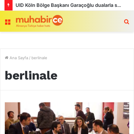
UID Köln Bölge Başkanı Garaçoğlu dualarla son yolculuğuna uğurlandı
Menü
a
Ana Sayfa
/
berlinale
berlinale