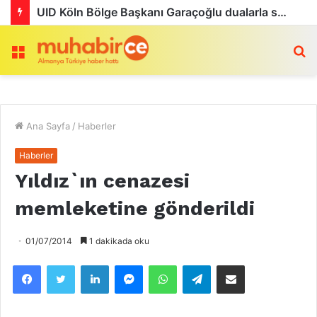
UID Köln Bölge Başkanı Garaçoğlu dualarla son yolculuğuna uğurlandı
Menü
a
Ana Sayfa
/
Haberler
Haberler
Yıldız`ın cenazesi
memleketine gönderildi
01/07/2014
1 dakikada oku
Facebook
Twitter
LinkedIn
Messenger
WhatsApp
Telegram
Email olarak paylaş