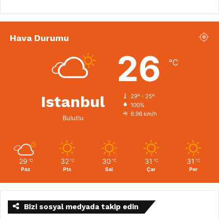
Hava Durumu
26
℃
Istanbul
29º - 25º
100%
6.96 km/h
Bulutlu
29
32
30
31
31
℃
℃
℃
℃
℃
Paz
Pts
Sal
Çar
Per
Bizi sosyal medyada takip edin