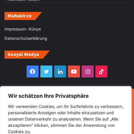
Muhabirce
Impressum- Künye
Datenschutzerklärung
Sosyal Medya
Facebook
Twitter
LinkedIn
YouTube
Instagram
TikTok
Wir schätzen Ihre Privatsphäre
© Copyright 2026, All Rights Reserved Muhabirce
Wir verwenden Cookies, um Ihr Surferlebnis zu verbessern,
Ana Sayfa
Haberler
Ekonomi
Gurbette Bir Ömür
personalisierte Anzeigen oder Inhalte einzusetzen und
unseren Datenverkehr zu analysieren. Wenn Sie auf „Alle
Kültür&Sanat
Spor
Turizm
akzeptieren" klicken, stimmen Sie der Anwendung von
Cookies zu.
Facebook
Twitter
LinkedIn
YouTube
Instagram
TikTok