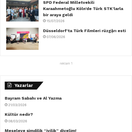
SPD Federal Milletvekili
Karaahmetoğlu Köln’de Türk STK’larla
bir araya geldi
15/07/2026
Düsseldorf’ta Türk Filmleri rüzgậrı esti
07/06/2026
reklam 1
Yazarlar
Bayram Sabahı ve Al Yazma
21/03/2026
Kültür nedir?
08/03/2026
Meseleye şimdilik “iyilik” diyelim!