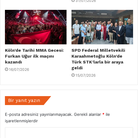
31/07/2026
Köln’de Tarihi MMA Gecesi:
SPD Federal Milletvekili
Furkan Uğur ilk maçını
Karaahmetoğlu Köln’de
kazandı
Türk STK’larla bir araya
geldi
16/07/2026
15/07/2026
Bir yanıt yazın
E-posta adresiniz yayınlanmayacak.
Gerekli alanlar
*
ile
işaretlenmişlerdir
Y