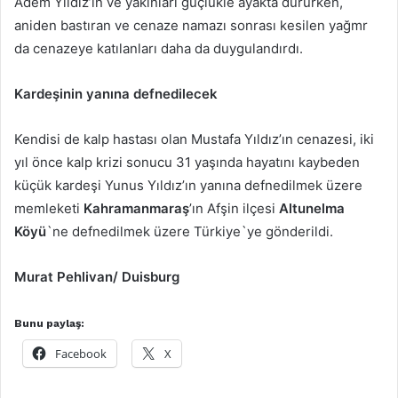
Adem Yıldız’ın ve yakınları güçlükle ayakta dururken,
aniden bastıran ve cenaze namazı sonrası kesilen yağmr
da cenazeye katılanları daha da duygulandırdı.
Kardeşinin yanına defnedilecek
Kendisi de kalp hastası olan Mustafa Yıldız’ın cenazesi, iki
yıl önce kalp krizi sonucu 31 yaşında hayatını kaybeden
küçük kardeşi Yunus Yıldız’ın yanına defnedilmek üzere
memleketi
Kahramanmaraş
’ın Afşin ilçesi
Altunelma
Köyü
`ne defnedilmek üzere Türkiye`ye gönderildi.
Murat Pehlivan/ Duisburg
Bunu paylaş:
Facebook
X