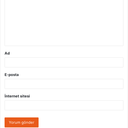
o
r
u
m
*
Ad
E-posta
İnternet sitesi