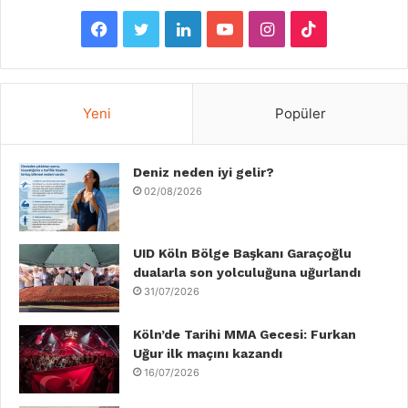
F
T
L
Y
I
T
a
w
i
o
n
i
c
i
n
u
s
k
Yeni
Popüler
e
t
k
T
t
T
b
Deniz neden iyi gelir?
t
e
u
a
o
02/08/2026
o
e
d
b
g
k
o
r
I
e
r
UID Köln Bölge Başkanı Garaçoğlu
dualarla son yolculuğuna uğurlandı
k
n
a
31/07/2026
m
Köln’de Tarihi MMA Gecesi: Furkan
Uğur ilk maçını kazandı
16/07/2026