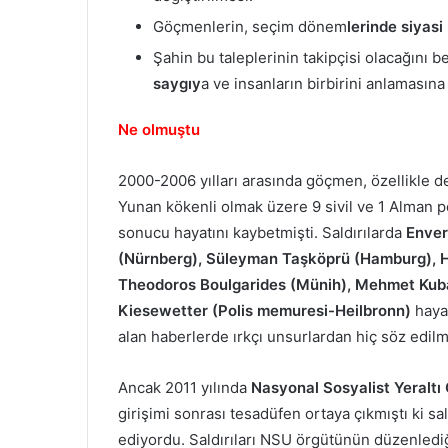
Göçmenlerin, seçim dönem
lerinde siyas
Şahin bu taleplerinin takipçisi olacağını b
saygıy
a ve insanların birbirini anlamasına
Ne olmuştu
2000-2006 yılları arasında göçmen, özellikle de
Yunan kökenli olmak üzere 9 sivil ve 1 Alman po
sonucu hayatını kaybetmişti. Saldırılarda
Enver
(Nürnberg), Süleyman Taşköprü (Hamburg), Ha
Theodoros Boulgarides (Münih), Mehmet Kubaş
Kiesewetter (Polis memuresi-Heilbronn)
hayat
alan haberlerde ırkçı unsurlardan hiç söz edilmi
Ancak 2011 yılında
Nasyonal Sosyalist Yeraltı
girişimi sonrası tesadüfen ortaya çıkmıştı ki sal
ediyordu. Saldırıları NSU örgütünün düzenlediğ