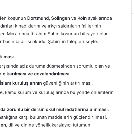
rilen koşunun
Dortmund, Solingen
ve
Köln
ayaklarında
rıları kınadıklarını ve ırkçı saldırıların faillerinin
iler. Maratoncu İbrahim Şahin koşunun bitiş yeri olan
basın bildirisi okudu. Şahin`in talepleri şöyle:
tılması
karşısında aciz duruma düsmesinden sorumlu olan ve
a çıkarılması ve cezalandırılması
 İslam kuruluşlarının
güvenliğinin artırılması.
iye, kamu kurum ve kuruluşlarında bu yönde önlemlerin
ında zorunlu bir dersin okul müfredatlarına alınması
.
anlığına karşı bulunan maddelerin güçlendirilmesi.
ken,
dil ve dinine yönelik karalayıcı tutumun