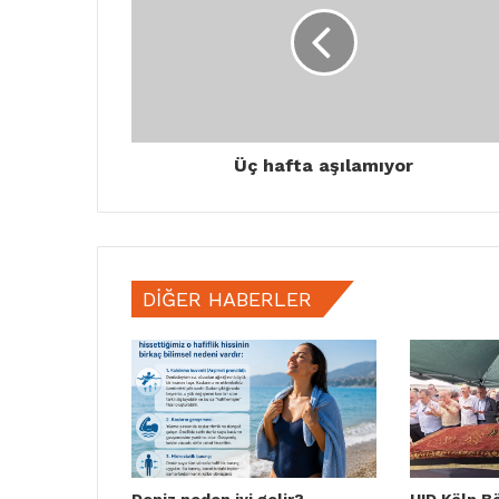
Üç hafta aşılamıyor
DIĞER HABERLER
Deniz neden iyi gelir?
UID Köln B