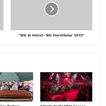
"Wir in Horst- Biz Horstlular 2013"
ölge Başkanı
Köln’de Tarihi MMA Gecesi: