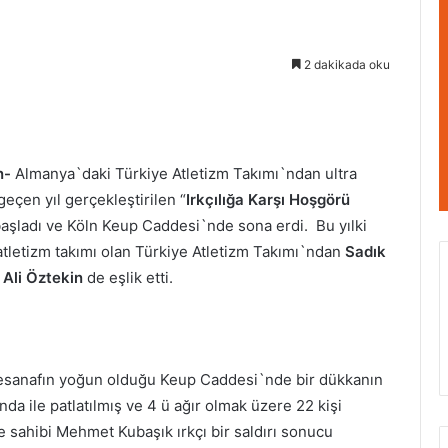
2 dakikada oku
n-
Almanya`daki Türkiye Atletizm Takımı`ndan ultra
geçen yıl gerçekleştirilen “
Irkçılığa Karşı Hoşgörü
başladı ve Köln Keup Caddesi`nde sona erdi. Bu yılki
tletizm takımı olan Türkiye Atletizm Takımı`ndan
Sadık
e
Ali Öztekin
de eşlik etti.
 esanafın yoğun olduğu Keup Caddesi`nde bir dükkanın
da ile patlatılmış ve 4 ü ağır olmak üzere 22 kişi
üfe sahibi Mehmet
Kubaşık ırkçı bir saldırı sonucu