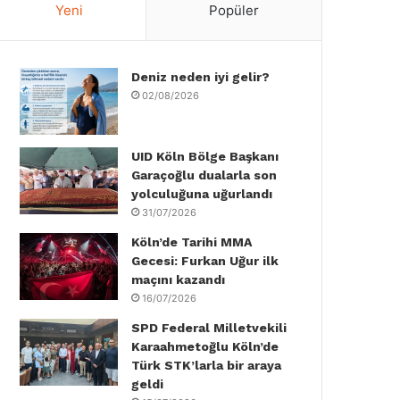
Yeni
Popüler
e
t
k
T
t
T
b
t
e
u
a
o
Deniz neden iyi gelir?
o
e
d
b
g
k
02/08/2026
o
r
I
e
r
k
n
a
UID Köln Bölge Başkanı
Garaçoğlu dualarla son
m
yolculuğuna uğurlandı
31/07/2026
Köln’de Tarihi MMA
Gecesi: Furkan Uğur ilk
maçını kazandı
16/07/2026
SPD Federal Milletvekili
Karaahmetoğlu Köln’de
Türk STK’larla bir araya
geldi