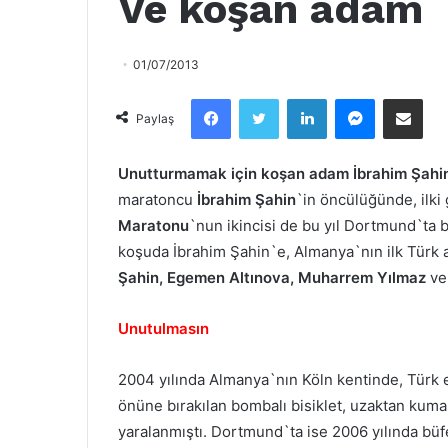
Ve koşan adam
01/07/2013
Facebook
Twitter
LinkedIn
Messenger
Email olarak paylaş
Paylaş
Unutturmamak için koşan adam İbrahim Şahi
maratoncu
İbrahim Şahin
`in öncülüğünde, ilki 
Maratonu
`nun ikincisi de bu yıl Dortmund`ta 
koşuda İbrahim Şahin`e, Almanya`nın ilk Türk a
Şahin, Egemen Altınova, Muharrem Yılmaz
v
Unutulmasın
2004 yılında Almanya`nın Köln kentinde, Türk
önüne bırakılan bombalı bisiklet, uzaktan kuman
yaralanmıştı. Dortmund`ta ise 2006 yılında b