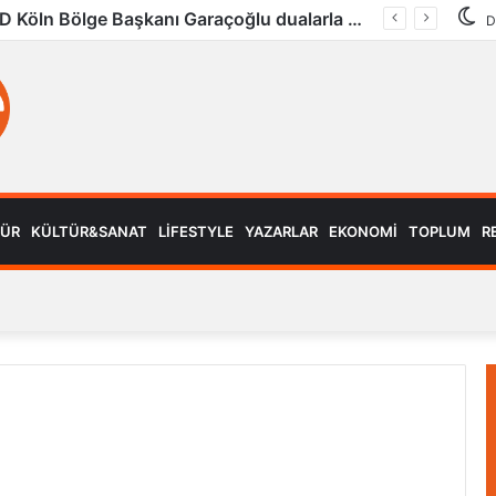
UID Köln Bölge Başkanı Garaçoğlu dualarla son yolculuğuna uğurlandı
D
MÜR
KÜLTÜR&SANAT
LIFESTYLE
YAZARLAR
EKONOMI
TOPLUM
R