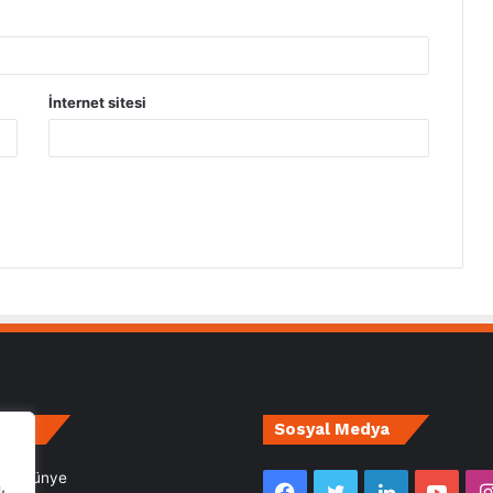
İnternet sitesi
irce
Sosyal Medya
m- Künye
,
Facebook
Twitter
LinkedIn
YouT