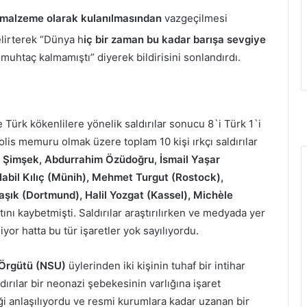
i malzeme olarak kulanılmasından
vazgeçilmesi
elirterek “Dünya h
iç bir zaman bu kadar barışa sevgiye
 muhtaç kalmamıştı” diyerek bildirisini sonlandırdı.
 Türk kökenlilere yönelik saldırılar sonucu 8`i Türk 1`i
lis memuru olmak üzere toplam 10 kişi ırkçı saldırılar
 Şimşek, Abdurrahim Özüdoğru, İsmail Yaşar
bil Kılıç (Münih), Mehmet Turgut (Rostock),
ık (Dortmund), Halil Yozgat (Kassel), Michèle
ını kaybetmişti. Saldırılar araştırılırken ve medyada yer
yor hatta bu tür işaretler yok sayılıyordu.
 Örgütü (NSU)
üylerinden iki kişinin tuhaf bir intihar
dırılar bir neonazi şebekesinin varlığına işaret
i anlaşılıyordu ve resmi kurumlara kadar uzanan bir