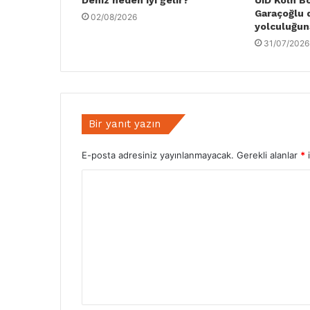
Garaçoğlu 
02/08/2026
yolculuğun
31/07/2026
Bir yanıt yazın
E-posta adresiniz yayınlanmayacak.
Gerekli alanlar
*
i
Y
o
r
u
m
*