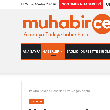
SON DAKIKA HABERLERI
Cuma, Ağustos 7 2026
ANA SAYFA
HABERLER
SAĞLIK
GURBETTE BIR Ö
Ana Sayfa
/
Haberler
/
Ve koşan adam
Haberler