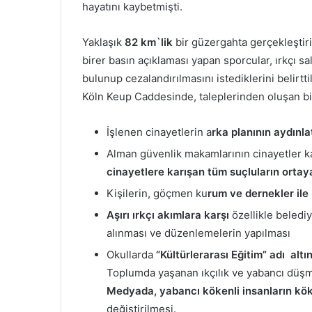
hayatını kaybetmişti.
Yaklaşık
82 km`lik
bir güzergahta gerçekleşti
birer basın açıklaması yapan sporcular, ırkçı saldı
bulunup cezalandırılmasını istediklerini belirtt
Köln Keup Caddesinde, taleplerinden oluşan bir 
İşlenen cinayetlerin a
rka planının aydınla
Alman güvenlik makamlarının cinayetler 
cinayetlere karışan tüm suçluların ortay
Kişilerin, göçmen ku
rum ve dernekler ile
Aşırı ırkçı akımlara karşı
özellikle beled
alınması ve düzenlemelerin yapılması
Okullarda
“Kültürlerarası Eğitim” adı alt
Toplumda yaşanan ıkçılık ve yabancı düşm
Medyada, yabancı kökenli insanların kö
değiştirilmesi.