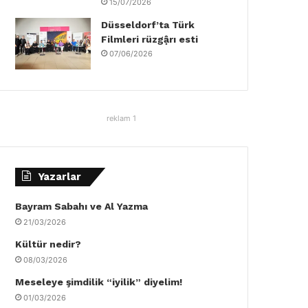
15/07/2026
Düsseldorf’ta Türk
Filmleri rüzgậrı esti
07/06/2026
reklam 1
Yazarlar
Bayram Sabahı ve Al Yazma
21/03/2026
Kültür nedir?
08/03/2026
Meseleye şimdilik “iyilik” diyelim!
01/03/2026