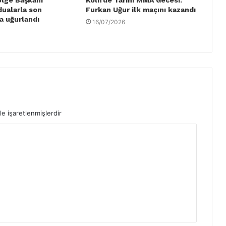
dualarla son
Furkan Uğur ilk maçını kazandı
a uğurlandı
16/07/2026
le işaretlenmişlerdir