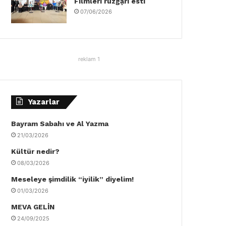
Filmleri rüzgậrı esti
07/06/2026
reklam 1
Yazarlar
Bayram Sabahı ve Al Yazma
21/03/2026
Kültür nedir?
08/03/2026
Meseleye şimdilik “iyilik” diyelim!
01/03/2026
MEVA GELİN
24/09/2025