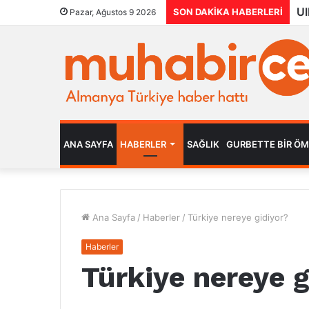
SON DAKIKA HABERLERI
Pazar, Ağustos 9 2026
ANA SAYFA
HABERLER
SAĞLIK
GURBETTE BIR Ö
Ana Sayfa
/
Haberler
/
Türkiye nereye gidiyor?
Haberler
Türkiye nereye g