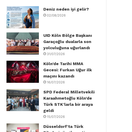
Deniz neden iyi gelir?
o
e
d
b
g
k
02/08/2026
o
r
I
e
r
k
n
a
UID Köln Bölge Başkanı
Garaçoğlu dualarla son
m
yolculuğuna uğurlandı
31/07/2026
Köln’de Tarihi MMA
Gecesi: Furkan Uğur ilk
maçını kazandı
16/07/2026
SPD Federal Milletvekili
Karaahmetoğlu Köln’de
Türk STK’larla bir araya
geldi
15/07/2026
Düsseldorf’ta Türk