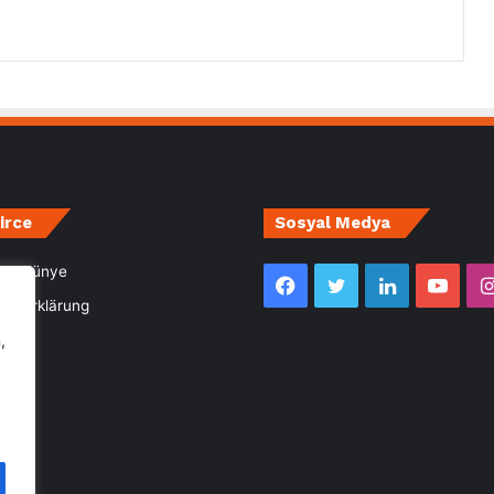
irce
Sosyal Medya
m- Künye
Facebook
Twitter
LinkedIn
YouT
utzerklärung
,