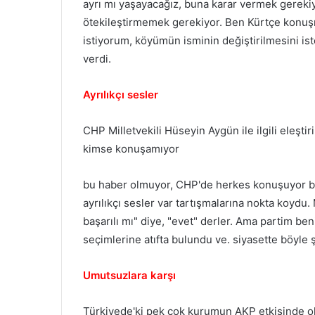
ayrı mı yaşayacağız, buna karar vermek gereki
ötekileştirmemek gerekiyor. Ben Kürtçe konu
istiyorum, köyümün isminin değiştirilmesini is
verdi.
Ayrılıkçı sesler
CHP Milletvekili Hüseyin Aygün ile ilgili eleşt
kimse konuşamıyor
bu haber olmuyor, CHP'de herkes konuşuyor bu
ayrılıkçı sesler var tartışmalarına nokta koy
başarılı mı" diye, "evet" derler. Ama partim ben
seçimlerine atıfta bulundu ve. siyasette böyle ş
Umutsuzlara karşı
Türkiyede'ki pek çok kurumun AKP etkisinde ol