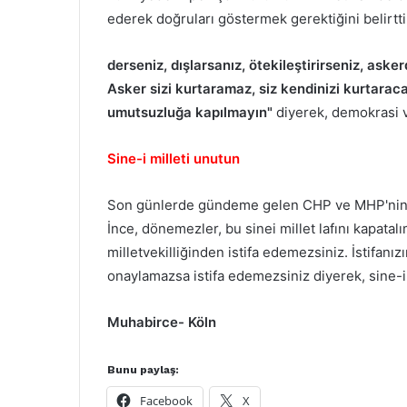
ederek doğruları göstermek gerektiğini belirtt
derseniz, dışlarsanız, ötekileştirirseniz, as
Asker sizi kurtaramaz, siz kendinizi kurtarac
umutsuzluğa kapılmayın"
diyerek, demokrasi v
Sine-i milleti unutun
Son günlerde gündeme gelen CHP ve MHP'nin sine
İnce, dönemezler, bu sinei millet lafını kapatal
milletvekilliğinden istifa edemezsiniz. İstifan
onaylamazsa istifa edemezsiniz diyerek, sine-i m
Muhabirce- Köln
Bunu paylaş:
Facebook
X