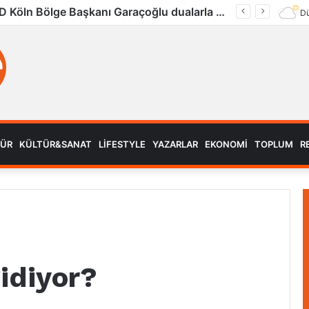
UID Köln Bölge Başkanı Garaçoğlu dualarla son yolculuğuna uğurlandı
Dü
MÜR
KÜLTÜR&SANAT
LIFESTYLE
YAZARLAR
EKONOMI
TOPLUM
R
idiyor?