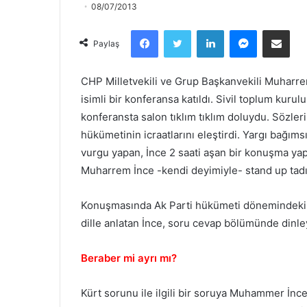
08/07/2013
Facebook
Twitter
LinkedIn
Messenger
Email olarak paylaş
Paylaş
CHP Milletvekili ve Grup Başkanvekili Muharrem
isimli bir konferansa katıldı. Sivil toplum kurul
konferansta salon tıklım tıklım doluydu. Sözleri s
hükümetinin icraatlarını eleştirdi. Yargı bağıms
vurgu yapan, İnce 2 saati aşan bir konuşma yaptı
Muharrem İnce -kendi deyimiyle- stand up tadı
Konuşmasında Ak Parti hükümeti dönemindeki ya
dille anlatan İnce, soru cevap bölümünde dinle
Beraber mi ayrı mı?
Kürt sorunu ile ilgili bir soruya Muhammer İnc