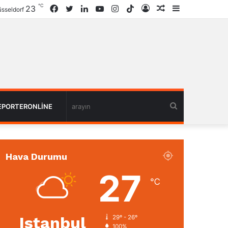
℃
23
Facebook
Twitter
LinkedIn
YouTube
Instagram
TikTok
Giriş
Rastgele
Kenar
sseldorf
Haber
Bölmesi
arayın
EPORTERONLINE
Hava Durumu
27
℃
Istanbul
29º - 26º
100%