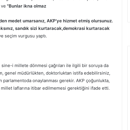
i ve
"Bunlar ikna olmaz
kerden medet umarsanız, AKP'ye hizmet etmiş olursunuz.
aksınız, sandık sizi kurtaracak,demokrasi kurtaracak
e seçim vurgusu yaptı.
-i millete dönmesi çağrıları ile ilgili bir soruya da
ım, genel müdürlükten, doktorluktan istifa edebilirsiniz,
ızın parlamentoda onaylanması gerekir. AKP çoğunlukta,
illet laflarına itibar edilmemesi gerektiğini ifade etti.