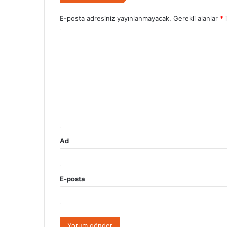
E-posta adresiniz yayınlanmayacak.
Gerekli alanlar
*
i
Y
o
r
u
m
*
Ad
E-posta