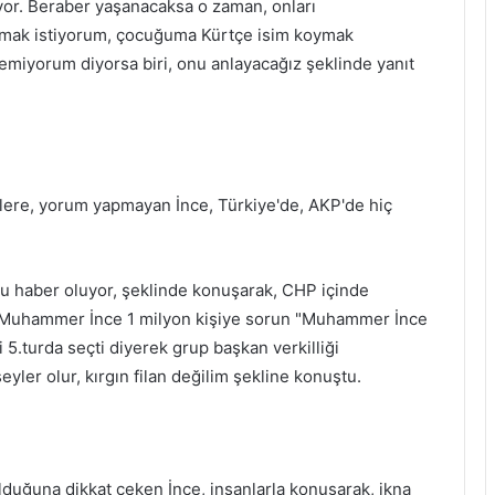
yor. Beraber yaşanacaksa o zaman, onları
şmak istiyorum, çocuğuma Kürtçe isim koymak
temiyorum diyorsa biri, onu anlayacağız şeklinde yanıt
irilere, yorum yapmayan İnce, Türkiye'de, AKP'de hiç
 haber oluyor, şeklinde konuşarak, CHP içinde
du. Muhammer İnce 1 milyon kişiye sorun "Muhammer İnce
i 5.turda seçti diyerek grup başkan verkilliği
eyler olur, kırgın filan değilim şekline konuştu.
duğuna dikkat çeken İnce, insanlarla konuşarak, ikna