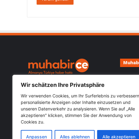
Muhab
Impressu
Almanya Türkiye güncel haberlerini
Wir schätzen Ihre Privatsphäre
Datensch
öğrenebileceğiniz hızlı güvenilir haber
sitesi Muhabirce.com
Wir verwenden Cookies, um Ihr Surferlebnis zu verbessern
personalisierte Anzeigen oder Inhalte einzusetzen und
unseren Datenverkehr zu analysieren. Wenn Sie auf „Alle
Kategoriler
akzeptieren" klicken, stimmen Sie der Anwendung von
Cookies zu.
Kategoriler
Anpassen
Alles ablehnen
Alle akzeptieren