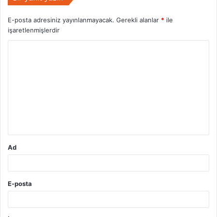
E-posta adresiniz yayınlanmayacak.
Gerekli alanlar
*
ile
işaretlenmişlerdir
Y
o
r
u
m
*
Ad
E-posta