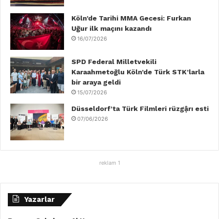
m
Köln’de Tarihi MMA Gecesi: Furkan
Uğur ilk maçını kazandı
16/07/2026
SPD Federal Milletvekili
Karaahmetoğlu Köln’de Türk STK’larla
bir araya geldi
15/07/2026
Düsseldorf’ta Türk Filmleri rüzgậrı esti
07/06/2026
reklam 1
Yazarlar