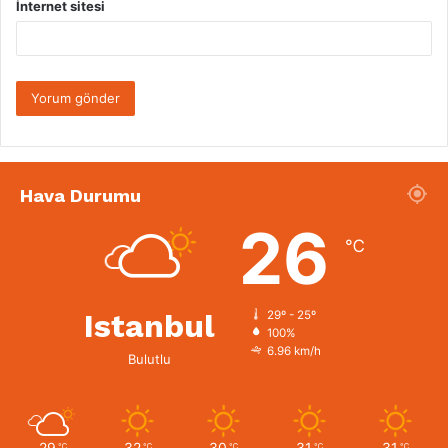
İnternet sitesi
Hava Durumu
26
℃
Istanbul
29º - 25º
100%
6.96 km/h
Bulutlu
29
32
30
31
31
℃
℃
℃
℃
℃