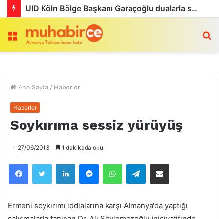
UID Köln Bölge Başkanı Garaçoğlu dualarla son yolculuğuna uğurlandı
Menü
a
Ana Sayfa
/
Haberler
Haberler
Soykırıma sessiz yürüyüş
27/06/2013
1 dakikada oku
Facebook
Twitter
LinkedIn
Messenger
WhatsApp
Telegram
Email olarak paylaş
Ermeni soykırımı iddialarına karşı Almanya'da yaptığı
çalışmalarla tanınan Dr. Ali Söylemezoğlu inisiyatifinde,