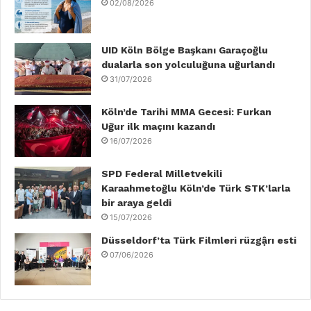
02/08/2026
o
e
d
b
g
k
o
r
I
e
r
UID Köln Bölge Başkanı Garaçoğlu
dualarla son yolculuğuna uğurlandı
k
n
a
31/07/2026
m
Köln’de Tarihi MMA Gecesi: Furkan
Uğur ilk maçını kazandı
16/07/2026
SPD Federal Milletvekili
Karaahmetoğlu Köln’de Türk STK’larla
bir araya geldi
15/07/2026
Düsseldorf’ta Türk Filmleri rüzgậrı esti
07/06/2026