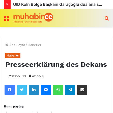
UID Köln Bölge Başkanı Garaçoğlu dualarla son yolculuğuna uğurlandı
Menü
a
Ana Sayfa
/
Haberler
Haberler
Presseerklärung des Dekans
20/05/2013
Az önce
Facebook
Twitter
LinkedIn
Messenger
WhatsApp
Telegram
Email olarak paylaş
Bunu paylaş: