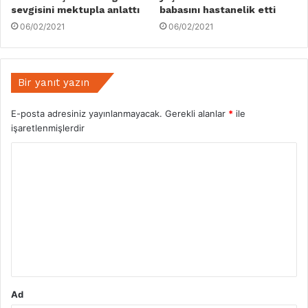
sevgisini mektupla anlattı
babasını hastanelik etti
06/02/2021
06/02/2021
Bir yanıt yazın
E-posta adresiniz yayınlanmayacak.
Gerekli alanlar
*
ile
işaretlenmişlerdir
Y
o
r
u
m
*
Ad