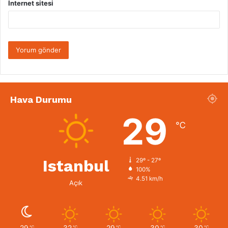
İnternet sitesi
Hava Durumu
29
℃
Istanbul
29º - 27º
100%
4.51 km/h
Açık
29
32
29
30
30
℃
℃
℃
℃
℃