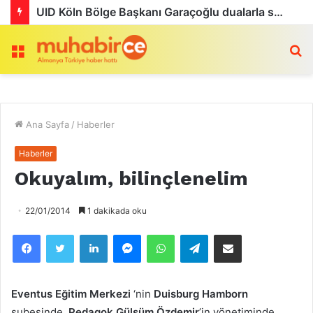
UID Köln Bölge Başkanı Garaçoğlu dualarla son yolculuğuna uğurlandı
Menü
a
Ana Sayfa
/
Haberler
Haberler
Okuyalım, bilinçlenelim
22/01/2014
1 dakikada oku
Facebook
Twitter
LinkedIn
Messenger
WhatsApp
Telegram
Email olarak paylaş
Eventus Eğitim Merkezi
‘nin
Duisburg Hamborn
şubesinde,
Pedagok Gülsüm Özdemir
’in yönetiminde