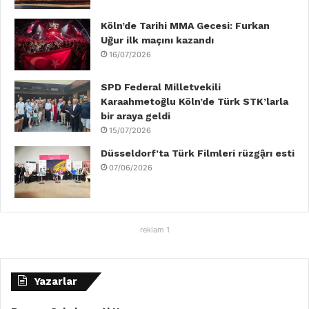
m
Köln’de Tarihi MMA Gecesi: Furkan
Uğur ilk maçını kazandı
16/07/2026
SPD Federal Milletvekili
Karaahmetoğlu Köln’de Türk STK’larla
bir araya geldi
15/07/2026
Düsseldorf’ta Türk Filmleri rüzgậrı esti
07/06/2026
reklam 1
Yazarlar