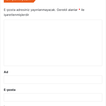
E-posta adresiniz yayınlanmayacak.
Gerekli alanlar
*
ile
işaretlenmişlerdir
Y
o
r
u
m
*
Ad
E-posta