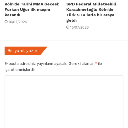
Köln’de Tarihi MMA Gecesi:
SPD Federal Milletvekili
Furkan Uğur ilk maçını
Karaahmetoğlu Köln’de
kazandı
Türk STK’larla bir araya
geldi
16/07/2026
15/07/2026
Bir yanıt yazın
E-posta adresiniz yayınlanmayacak.
Gerekli alanlar
*
ile
işaretlenmişlerdir
Y
o
r
u
m
*