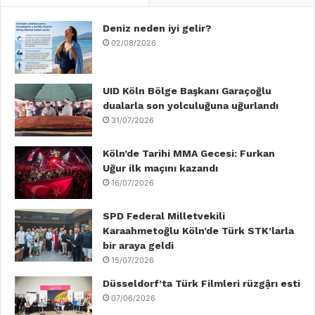
e
t
k
T
t
T
b
Deniz neden iyi gelir?
t
e
u
a
o
02/08/2026
o
e
d
b
g
k
o
r
I
e
r
UID Köln Bölge Başkanı Garaçoğlu
dualarla son yolculuğuna uğurlandı
k
n
a
31/07/2026
m
Köln’de Tarihi MMA Gecesi: Furkan
Uğur ilk maçını kazandı
16/07/2026
SPD Federal Milletvekili
Karaahmetoğlu Köln’de Türk STK’larla
bir araya geldi
15/07/2026
Düsseldorf’ta Türk Filmleri rüzgậrı esti
07/06/2026