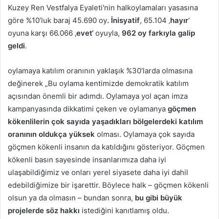
Kuzey Ren Vestfalya Eyaleti'nin halkoylamaları yasasına
göre %10’luk baraj 45.690 oy
. İnisyatif
, 65.104 ‚
hayır
‘
oyuna karşı 66.066
‚evet‘
oyuyla,
962 oy farkıyla galip
geldi
.
oylamaya katılım oranının yaklaşık %30’larda olmasına
değinerek „Bu oylama kentimizde demokratik katılım
açısından önemli bir adımdı. Oylamaya yol açan imza
kampanyasında dikkatimi çeken ve oylamanya
göçmen
kökenlilerin çok sayıda yaşadıkları bölgelerdeki katılım
oranının oldukça yüksek
olması. Oylamaya çok sayıda
göçmen kökenli insanın da katıldığını gösteriyor. Göçmen
kökenli basın sayesinde insanlarımıza daha iyi
ulaşabildiğimiz ve onları yerel siyasete daha iyi dahil
edebildiğimize bir işarettir. Böylece halk – göçmen kökenli
olsun ya da olmasın – bundan sonra,
bu gibi büyük
projelerde söz hakkı
istediğini kanıtlamış oldu.