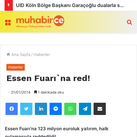
UID Köln Bölge Başkanı Garaçoğlu dualarla son yolculuğuna uğurlandı
Menü
a
Ana Sayfa
/
Haberler
Haberler
Essen Fuarı`na red!
21/01/2014
1 dakikada oku
Facebook
Twitter
LinkedIn
Messenger
WhatsApp
Telegram
Email olarak paylaş
Essen Fuarı'na 123 milyon euroluk yatırım, halk
oylamasıyla reddedildi!