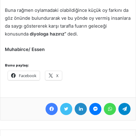
Buna rağmen oylamadaki olabildiğince küçük oy farkını da
göz önünde bulundurarak ve bu yönde oy vermiş insanlara
da saygı göstererek karşı tarafla fuarın geleceği
konusunda
diyologa hazırız“
dedi.
Muhabirce/ Essen
Bunu paylaş:
Facebook
X
Facebook
Twitter
LinkedIn
Messenger
WhatsApp
Telegram