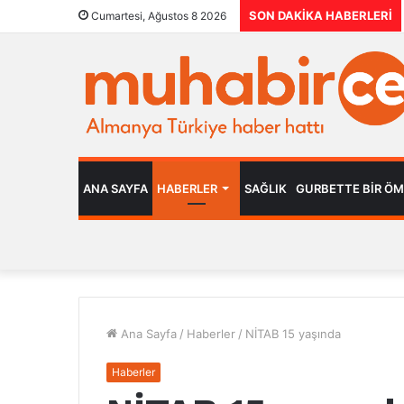
SON DAKIKA HABERLERI
Cumartesi, Ağustos 8 2026
ANA SAYFA
HABERLER
SAĞLIK
GURBETTE BIR Ö
Ana Sayfa
/
Haberler
/
NİTAB 15 yaşında
Haberler