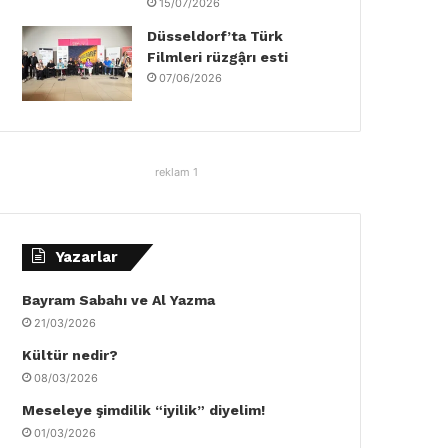
15/07/2026
Düsseldorf’ta Türk
Filmleri rüzgậrı esti
07/06/2026
reklam 1
Yazarlar
Bayram Sabahı ve Al Yazma
21/03/2026
Kültür nedir?
08/03/2026
Meseleye şimdilik “iyilik” diyelim!
01/03/2026