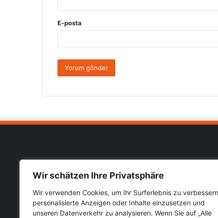
E-posta
Muhab
Wir schätzen Ihre Privatsphäre
Impressu
Wir verwenden Cookies, um Ihr Surferlebnis zu verbessern
Almanya Türkiye güncel haberlerini
personalisierte Anzeigen oder Inhalte einzusetzen und
Datensch
öğrenebileceğiniz hızlı güvenilir haber
unseren Datenverkehr zu analysieren. Wenn Sie auf „Alle
sitesi Muhabirce.com