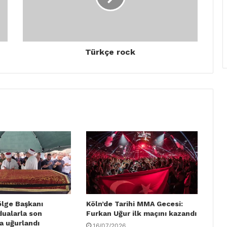
Türkçe rock
ölge Başkanı
Köln’de Tarihi MMA Gecesi:
dualarla son
Furkan Uğur ilk maçını kazandı
a uğurlandı
16/07/2026