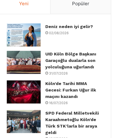
Yeni
Popüler
e
t
k
T
t
T
b
t
e
u
a
o
Deniz neden iyi gelir?
o
e
d
b
g
k
02/08/2026
o
r
I
e
r
k
n
a
UID Köln Bölge Başkanı
Garaçoğlu dualarla son
m
yolculuğuna uğurlandı
31/07/2026
Köln’de Tarihi MMA
Gecesi: Furkan Uğur ilk
maçını kazandı
16/07/2026
SPD Federal Milletvekili
Karaahmetoğlu Köln’de
Türk STK’larla bir araya
geldi