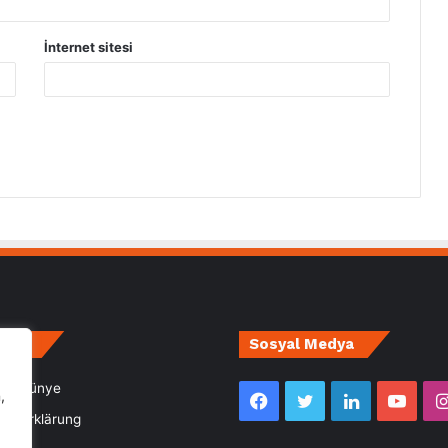
İnternet sitesi
irce
Sosyal Medya
m- Künye
,
Facebook
Twitter
LinkedIn
YouT
utzerklärung