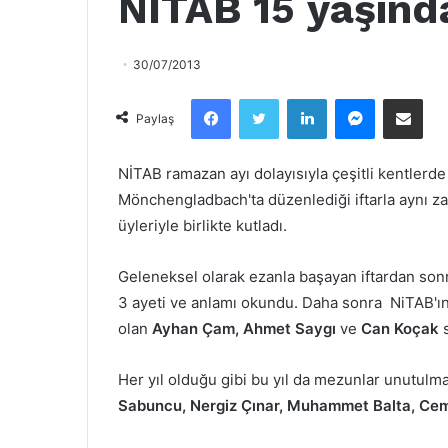
NİTAB 15 yaşınd
30/07/2013
Facebook
Twitter
LinkedIn
Messenger
Email olarak paylaş
Paylaş
NİTAB ramazan ayı dolayısıyla çeşitli kentlerde 
Mönchengladbach'ta düzenlediği iftarla aynı zam
üyleriyle birlikte kutladı.
Geleneksel olarak ezanla başayan iftardan sonr
3 ayeti ve anlamı okundu. Daha sonra NiTAB'ı
olan
Ayhan Çam, Ahmet Saygı
ve
Can Koçak
s
Her yıl olduğu gibi bu yıl da mezunlar unutulm
Sabuncu, Nergiz Çınar, Muhammet Balta, Ce