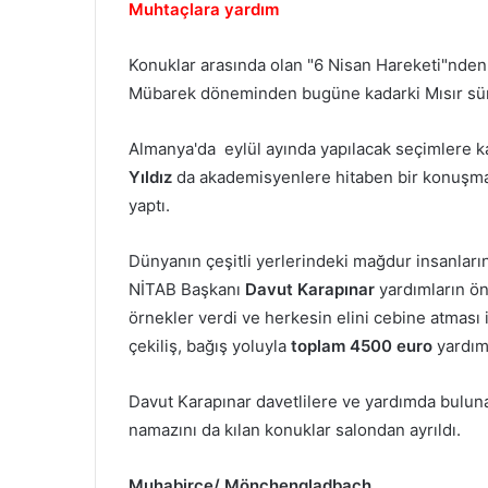
Muhtaçlara yardım
Konuklar arasında olan "6 Nisan Hareketi"nden
Mübarek döneminden bugüne kadarki Mısır süre
Almanya'da eylül ayında yapılacak seçimlere k
Yıldız
da akademisyenlere hitaben bir konuşma y
yaptı.
Dünyanın çeşitli yerlerindeki mağdur insanlar
NİTAB Başkanı
Davut Karapınar
yardımların öne
örnekler verdi ve herkesin elini cebine atması i
çekiliş, bağış yoluyla
toplam 4500 euro
yardım
Davut Karapınar davetlilere ve yardımda buluna
namazını da kılan konuklar salondan ayrıldı.
Muhabirce/ Mönchengladbach