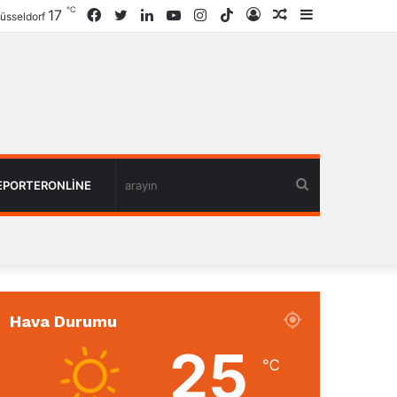
℃
17
Facebook
Twitter
LinkedIn
YouTube
Instagram
TikTok
Giriş
Rastgele
Kenar
üsseldorf
Haber
Bölmesi
arayın
EPORTERONLINE
Hava Durumu
25
℃