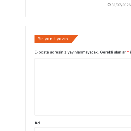
31/07/2026
Bir yanıt yazın
E-posta adresiniz yayınlanmayacak.
Gerekli alanlar
*
i
Y
o
r
u
m
*
Ad