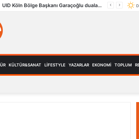
UID Köln Bölge Başkanı Garaçoğlu dualarla son yolculuğuna uğurlandı
D
MÜR
KÜLTÜR&SANAT
LIFESTYLE
YAZARLAR
EKONOMI
TOPLUM
R