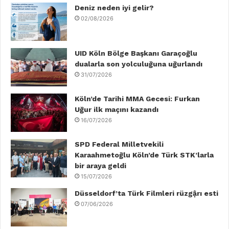
b
Deniz neden iyi gelir?
t
e
u
a
o
02/08/2026
o
e
d
b
g
k
o
r
I
e
r
UID Köln Bölge Başkanı Garaçoğlu
dualarla son yolculuğuna uğurlandı
k
n
a
31/07/2026
m
Köln’de Tarihi MMA Gecesi: Furkan
Uğur ilk maçını kazandı
16/07/2026
SPD Federal Milletvekili
Karaahmetoğlu Köln’de Türk STK’larla
bir araya geldi
15/07/2026
Düsseldorf’ta Türk Filmleri rüzgậrı esti
07/06/2026