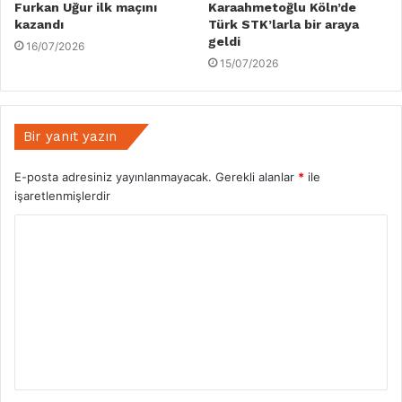
Furkan Uğur ilk maçını
Karaahmetoğlu Köln’de
kazandı
Türk STK’larla bir araya
geldi
16/07/2026
15/07/2026
Bir yanıt yazın
E-posta adresiniz yayınlanmayacak.
Gerekli alanlar
*
ile
işaretlenmişlerdir
Y
o
r
u
m
*