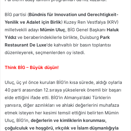
BİG partisi (
Bündnis für Innovation und Gerechtigkeit-
Yenilik ve Adalet için Birlik
) Kuzey Ren Vestfalya (KRV)
milletvekili adayı
Mümin Uluç
, BİG Genel Başkanı
Haluk
Yıldız
ve beraberindekilerle birlikte, Duisburg
Park
Restaurant De Luxe
'de kahvaltılı bir basın toplantısı
düzenleyerek, seçmenlerden oy istedi.
Think BİG – Büyük düşün!
Uluç, üç yıl önce kurulan BİG'in kısa sürede, aldığı oylarla
40 parti arasından 12.sıraya yükselerek önemli bir başarı
elde ettiğini ifade etti. BİG'in Almanya'daki Türklerin
yanısıra, diğer azınlıkları ve ahlaki değerlerini muhafaza
etmek isteyen her kesimi temsil ettiğini belirten Mümin
Uluç, BİG'in,
değerlerin ve kimliklerin korunması,
çoğulculuk ve hoşgörü, ırkçılık ve İslam düşmanlığıyla