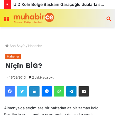
UID Köln Bölge Başkanı Garaçoğlu dualarla son yolculuğuna uğurlandı
Menü
a
Ana Sayfa
/
Haberler
Haberler
Niçin BİG?
16/09/2013
2 dakikada oku
Facebook
Twitter
LinkedIn
Messenger
WhatsApp
Telegram
Email olarak paylaş
Almanya'da seçimlere bir haftadan az bir zaman kaldı.
Partilerin aday tanıtım programları da hız kazandı.