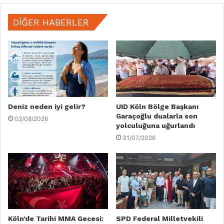
DIĞER HABERLER
Deniz neden iyi gelir?
UID Köln Bölge Başkanı
Garaçoğlu dualarla son
02/08/2026
yolculuğuna uğurlandı
31/07/2026
Köln’de Tarihi MMA Gecesi:
SPD Federal Milletvekili