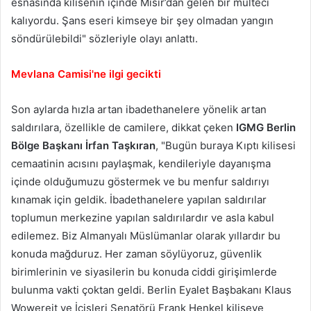
esnasında kilisenin içinde Mısır’dan gelen bir mülteci
kalıyordu. Şans eseri kimseye bir şey olmadan yangın
söndürülebildi" sözleriyle olayı anlattı.
Mevlana Camisi'ne ilgi gecikti
Son aylarda hızla artan ibadethanelere yönelik artan
saldırılara, özellikle de camilere, dikkat çeken
IGMG Berlin
Bölge Başkanı İrfan Taşkıran
, "Bugün buraya Kıptı kilisesi
cemaatinin acısını paylaşmak, kendileriyle dayanışma
içinde olduğumuzu göstermek ve bu menfur saldırıyı
kınamak için geldik. İbadethanelere yapılan saldırılar
toplumun merkezine yapılan saldırılardır ve asla kabul
edilemez. Biz Almanyalı Müslümanlar olarak yıllardır bu
konuda mağduruz. Her zaman söylüyoruz, güvenlik
birimlerinin ve siyasilerin bu konuda ciddi girişimlerde
bulunma vakti çoktan geldi. Berlin Eyalet Başbakanı Klaus
Wowereit ve İçişleri Senatörü Frank Henkel kiliseye