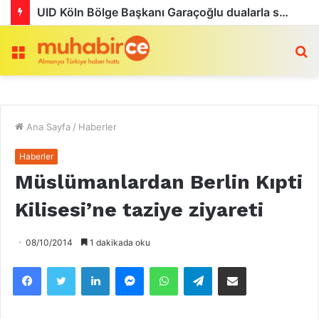
UID Köln Bölge Başkanı Garaçoğlu dualarla son yolculuğuna uğurlandı
Menü
a
Ana Sayfa
/
Haberler
Haberler
Müslümanlardan Berlin Kıpti
Kilisesi’ne taziye ziyareti
08/10/2014
1 dakikada oku
Facebook
Twitter
LinkedIn
Messenger
WhatsApp
Telegram
Email olarak paylaş