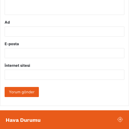
*
Ad
E-posta
İnternet sitesi
Hava Durumu