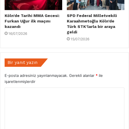
Köln’de Tarihi MMA Gecesi:
SPD Federal Milletvekili
Furkan Uğur ilk maçını
Karaahmetoğlu Köln’de
kazandı
Türk STK’larla bir araya
geldi
16/07/2026
15/07/2026
Bir yanıt yazın
E-posta adresiniz yayınlanmayacak.
Gerekli alanlar
*
ile
işaretlenmişlerdir
Y
o
r
u
m