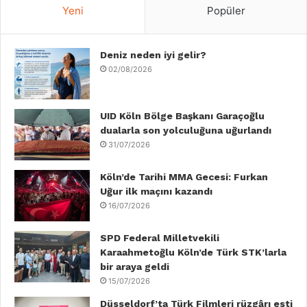
c
i
n
u
s
k
Yeni
Popüler
e
t
k
T
t
T
b
Deniz neden iyi gelir?
t
e
u
a
o
02/08/2026
o
e
d
b
g
k
o
r
I
e
r
UID Köln Bölge Başkanı Garaçoğlu
dualarla son yolculuğuna uğurlandı
k
n
a
31/07/2026
m
Köln’de Tarihi MMA Gecesi: Furkan
Uğur ilk maçını kazandı
16/07/2026
SPD Federal Milletvekili
Karaahmetoğlu Köln’de Türk STK’larla
bir araya geldi
15/07/2026
Düsseldorf’ta Türk Filmleri rüzgậrı esti