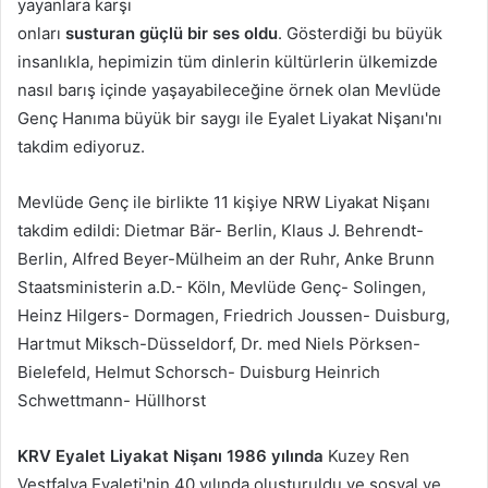
yayanlara karşı
onları
susturan güçlü bir ses oldu
. Gösterdiği bu büyük
insanlıkla, hepimizin tüm dinlerin kültürlerin ülkemizde
nasıl barış içinde yaşayabileceğine örnek olan Mevlüde
Genç Hanıma büyük bir saygı ile Eyalet Liyakat Nişanı'nı
takdim ediyoruz.
Mevlüde Genç ile birlikte 11 kişiye NRW Liyakat Nişanı
takdim edildi: Dietmar Bär- Berlin, Klaus J. Behrendt-
Berlin, Alfred Beyer-Mülheim an der Ruhr, Anke Brunn
Staatsministerin a.D.- Köln, Mevlüde Genç- Solingen,
Heinz Hilgers- Dormagen, Friedrich Joussen- Duisburg,
Hartmut Miksch-Düsseldorf, Dr. med Niels Pörksen-
Bielefeld, Helmut Schorsch- Duisburg Heinrich
Schwettmann- Hüllhorst
KRV Eyalet Liyakat Nişanı 1986 yılında
Kuzey Ren
Vestfalya Eyaleti'nin 40.yılında oluşturuldu ve sosyal ve