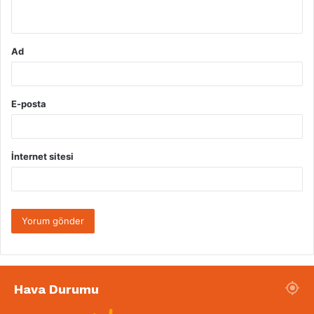
*
Ad
E-posta
İnternet sitesi
Hava Durumu