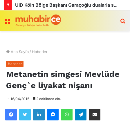
UID Köln Bölge Başkanı Garaçoğlu dualarla son yolculuğuna uğurlandı
Menü
a
Ana Sayfa
/
Haberler
Haberler
Metanetin simgesi Mevlüde
Genç`e liyakat nişanı
16/04/2015
2 dakikada oku
Facebook
Twitter
LinkedIn
Messenger
WhatsApp
Telegram
Email olarak paylaş