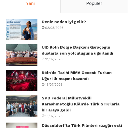
Yeni
Popüler
e
t
k
T
t
T
b
Deniz neden iyi gelir?
t
e
u
a
o
02/08/2026
o
e
d
b
g
k
o
r
I
e
r
UID Köln Bölge Başkanı Garaçoğlu
dualarla son yolculuğuna uğurlandı
k
n
a
31/07/2026
m
Köln’de Tarihi MMA Gecesi: Furkan
Uğur ilk maçını kazandı
16/07/2026
SPD Federal Milletvekili
Karaahmetoğlu Köln’de Türk STK’larla
bir araya geldi
15/07/2026
Düsseldorf’ta Türk Filmleri rüzgậrı esti