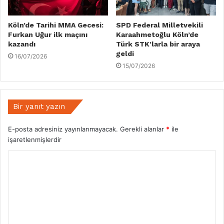
Köln’de Tarihi MMA Gecesi:
SPD Federal Milletvekili
Furkan Uğur ilk maçını
Karaahmetoğlu Köln’de
kazandı
Türk STK’larla bir araya
geldi
16/07/2026
15/07/2026
Bir yanıt yazın
E-posta adresiniz yayınlanmayacak.
Gerekli alanlar
*
ile
işaretlenmişlerdir
Y
o
r
u
m