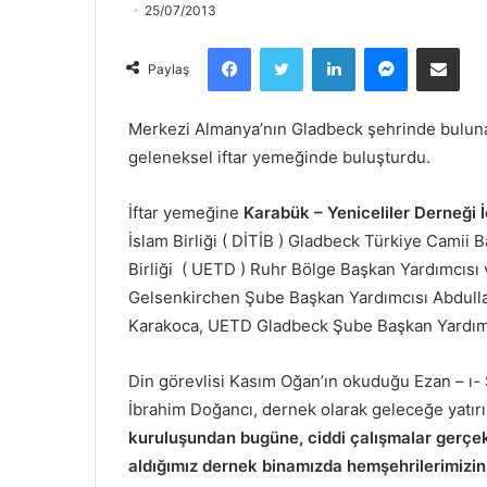
25/07/2013
Facebook
Twitter
LinkedIn
Messenger
Email olarak paylaş
Paylaş
Merkezi Almanya’nın Gladbeck şehrinde buluna
geleneksel iftar yemeğinde buluşturdu.
İftar yemeğine
Karabük – Yeniceliler Derneği 
İslam Birliği ( DİTİB ) Gladbeck Türkiye Camii
Birliği ( UETD ) Ruhr Bölge Başkan Yardımcıs
Gelsenkirchen Şube Başkan Yardımcısı Abdull
Karakoca, UETD Gladbeck Şube Başkan Yardımcı
Din görevlisi Kasım Oğan’ın okuduğu Ezan – ı-
İbrahim Doğancı, dernek olarak geleceğe yatırı
kuruluşundan bugüne, ciddi çalışmalar gerçekl
aldığımız dernek binamızda hemşehrilerimizin 