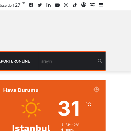
℃
27
Facebook
Twitter
LinkedIn
YouTube
Instagram
TikTok
Giriş
Rastgele
Kenar
sseldorf
Haber
Bölmesi
arayın
EPORTERONLINE
Hava Durumu
31
℃
Istanbul
31º - 28º
100%