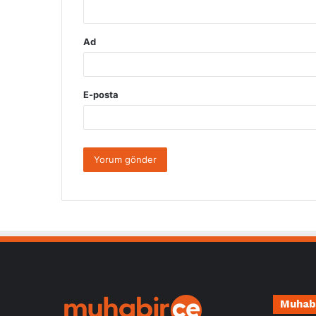
*
Ad
E-posta
Muhab