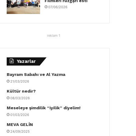
Filmleri rüzgậrı esti
07/06/2026
reklam 1
Yazarlar
Bayram Sabahı ve Al Yazma
21/03/2026
Kültür nedir?
08/03/2026
Meseleye şimdilik “iyilik” diyelim!
01/03/2026
MEVA GELİN
24/09/2025