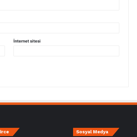
İnternet sitesi
irce
Sosyal Medya