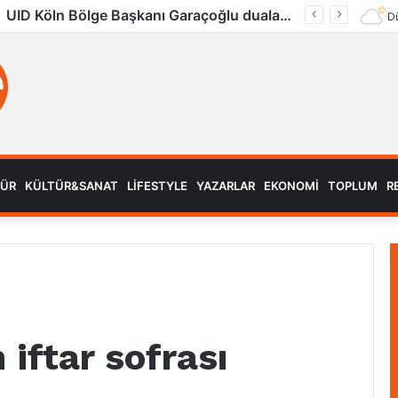
UID Köln Bölge Başkanı Garaçoğlu dualarla son yolculuğuna uğurlandı
Dü
MÜR
KÜLTÜR&SANAT
LIFESTYLE
YAZARLAR
EKONOMI
TOPLUM
R
iftar sofrası