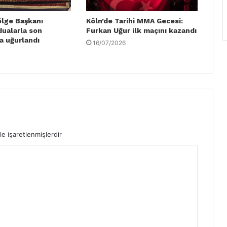
ölge Başkanı
Köln’de Tarihi MMA Gecesi:
dualarla son
Furkan Uğur ilk maçını kazandı
a uğurlandı
16/07/2026
le işaretlenmişlerdir