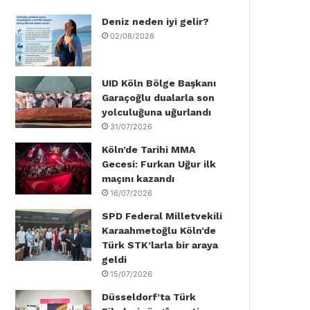
Deniz neden iyi gelir?
o
e
d
b
g
k
02/08/2026
o
r
I
e
r
k
n
a
UID Köln Bölge Başkanı
Garaçoğlu dualarla son
m
yolculuğuna uğurlandı
31/07/2026
Köln’de Tarihi MMA
Gecesi: Furkan Uğur ilk
maçını kazandı
16/07/2026
SPD Federal Milletvekili
Karaahmetoğlu Köln’de
Türk STK’larla bir araya
geldi
15/07/2026
Düsseldorf’ta Türk