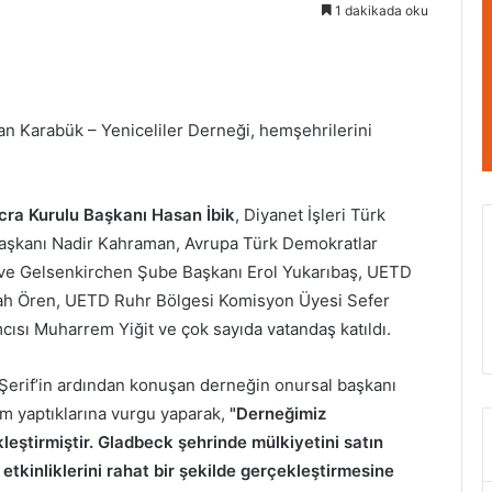
1 dakikada oku
n Karabük – Yeniceliler Derneği, hemşehrilerini
İcra Kurulu Başkanı Hasan İbik
, Diyanet İşleri Türk
 Başkanı Nadir Kahraman, Avrupa Türk Demokratlar
ı ve Gelsenkirchen Şube Başkanı Erol Yukarıbaş, UETD
ah Ören, UETD Ruhr Bölgesi Komisyon Üyesi Sefer
sı Muharrem Yiğit ve çok sayıda vatandaş katıldı.
 Şerif’in ardından konuşan derneğin onursal başkanı
m yaptıklarına vurgu yaparak,
"Derneğimiz
eştirmiştir. Gladbeck şehrinde mülkiyetini satın
etkinliklerini rahat bir şekilde gerçekleştirmesine