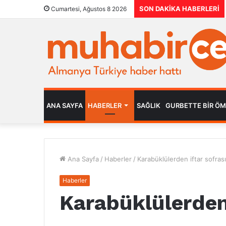
SON DAKIKA HABERLERI
Cumartesi, Ağustos 8 2026
ANA SAYFA
HABERLER
SAĞLIK
GURBETTE BIR Ö
Ana Sayfa
/
Haberler
/
Karabüklülerden iftar sofrası
Haberler
Karabüklülerden 