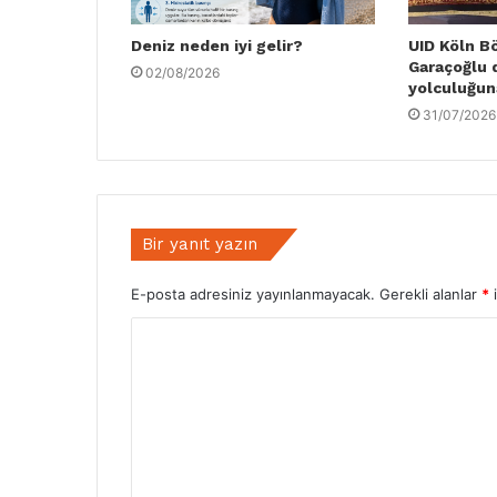
Deniz neden iyi gelir?
UID Köln B
Garaçoğlu 
02/08/2026
yolculuğun
31/07/2026
Bir yanıt yazın
E-posta adresiniz yayınlanmayacak.
Gerekli alanlar
*
i
Y
o
r
u
m